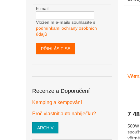
lopate
E-mail
Vložením e-mailu souhlasíte s
podmínkami ochrany osobních
údajů
PŘIHLÁSIT SE
Větrn
Recenze a Doporučení
Kemping a kempování
7 4
Proč vlastnit auto nabíječku?
500W 
ARCHIV
spoušt
větrn