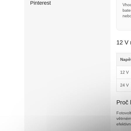
Pinterest
Vhod
bate
nebo
12 V 
Napět
12 V
24 V
Proč 
Fotovol
větrném
efektivn