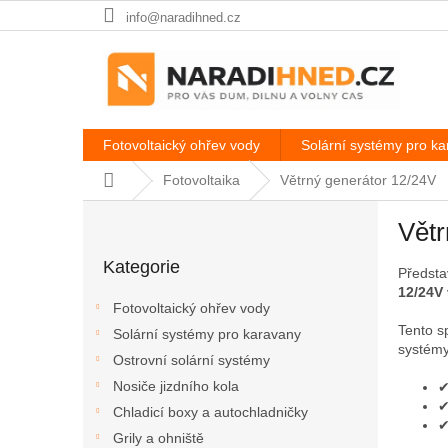
Přejít
info@naradihned.cz
na
obsah
Fotovoltaický ohřev vody
Solární systémy pro k
Domů
Fotovoltaika
Větrný generátor 12/24V
P
Větr
o
Přeskočit
s
Kategorie
kategorie
Předsta
t
12/24V
r
Fotovoltaický ohřev vody
a
Tento s
Solární systémy pro karavany
n
systémy
Ostrovní solární systémy
n
í
Nosiče jizdního kola
✔
✔
p
Chladicí boxy a autochladničky
✔
a
Grily a ohniště