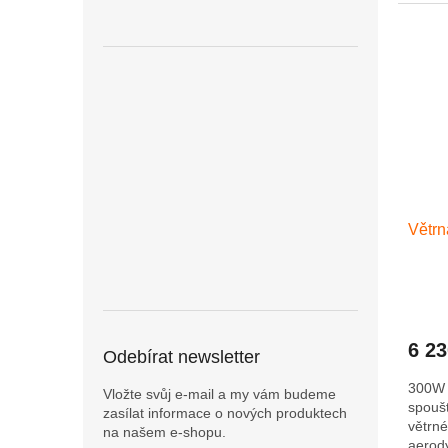
které z
Větrn
6 2
Odebírat newsletter
300W 
Vložte svůj e-mail a my vám budeme
spoušt
zasílat informace o nových produktech
větrn
na našem e-shopu.
aerod