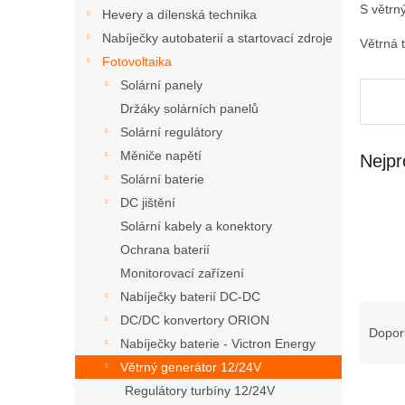
n
S větrn
Hevery a dílenská technika
e
Nabíječky autobaterií a startovací zdroje
l
Větrná 
Fotovoltaika
Solární panely
Držáky solárních panelů
Solární regulátory
Měniče napětí
Nejpr
Solární baterie
DC jištění
Solární kabely a konektory
Ochrana baterií
Monitorovací zařízení
Nabíječky baterií DC-DC
Ř
DC/DC konvertory ORION
a
Dopor
Nabíječky baterie - Victron Energy
z
Větrný generátor 12/24V
e
V
n
Regulátory turbíny 12/24V