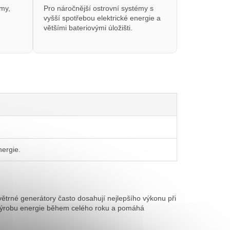
émy,
Pro náročnější ostrovní systémy s
vyšší spotřebou elektrické energie a
většími bateriovými úložišti.
nergie.
větrné generátory často dosahují nejlepšího výkonu při
í výrobu energie během celého roku a pomáhá