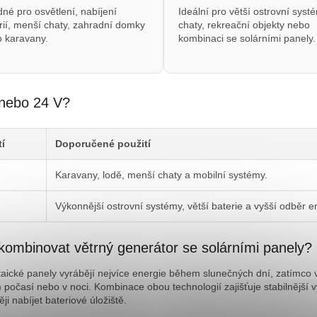
né pro osvětlení, nabíjení
Ideální pro větší ostrovní syst
rií, menší chaty, zahradní domky
chaty, rekreační objekty nebo
 karavany.
kombinaci se solárními panely.
nebo 24 V?
í
Doporučené použití
Karavany, lodě, menší chaty a mobilní systémy.
Výkonnější ostrovní systémy, větší baterie a vyšší odběr e
kombinovat větrný generátor se solárními panely?
taické panely vyrábějí nejvíce energie během slunečných dní, zatímco 
 počasí nebo v noci. Kombinace obou technologií zajišťuje stabilnějš
ěji nabíjet bateriové úložiště.