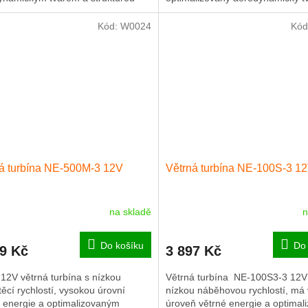
k pro zvýšení využití větru a...
strukturu lopatek pro zvýšení...
Kód:
W0024
Kód
á turbína NE-500M-3 12V
Větrná turbína NE-100S-3 1
na skladě
n
Průměrné
hodnocení
produktu
Do košíku
Do 
89 Kč
3 897 Kč
je
5,0
12V větrná turbína s nízkou
Větrná turbína NE-100S3-3 12V
z
ěcí rychlostí, vysokou úrovní
nízkou náběhovou rychlostí, má
5
é energie a optimalizovaným
úroveň větrné energie a optimal
hvězdiček.