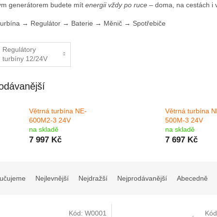
ým generátorem budete mít
energii vždy po ruce
– doma, na cestách i v
turbína → Regulátor → Baterie → Měnič → Spotřebiče
Regulátory
turbíny 12/24V
odávanější
Větrná turbína NE-
Větrná turbína N
600M2-3 24V
500M-3 24V
na skladě
na skladě
7 997 Kč
7 697 Kč
učujeme
Nejlevnější
Nejdražší
Nejprodávanější
Abecedně
Kód:
W0001
Kód