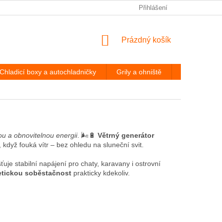
PODMÍNKY OCHRANY OSOBNÍCH ÚDAJŮ
Přihlášení
ODSTOUPENÍ OD
NÁKUPNÍ
Prázdný košík
KOŠÍK
Chladicí boxy a autochladničky
Grily a ohniště
Hevery a díl
ou a obnovitelnou energii
. 🌬️🔋
Větrný generátor
, když fouká vítr – bez ohledu na sluneční svit.
uje stabilní napájení pro chaty, karavany i ostrovní
etickou soběstačnost
prakticky kdekoliv.