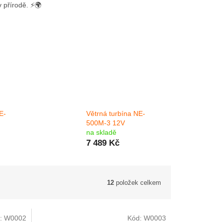
 přírodě. ⚡🌍
E-
Větrná turbína NE-
500M-3 12V
na skladě
7 489 Kč
12
položek celkem
:
W0002
Kód:
W0003