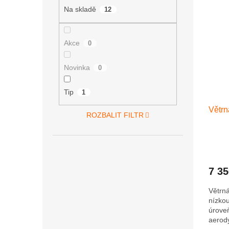
roční..
Na skladě
12
Akce
0
Novinka
0
Tip
1
Větrn
ROZBALIT FILTR
7 3
Větrn
nízko
úroveň
aerody