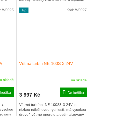
které zvyšují využití...
:
W0025
Kód:
W0027
Tip
2V
Větrná turbín NE-100S-3 24V
a skladě
na skladě
košíku
Do košíku
3 997 Kč
 s
Větrná turbína NE-100S3-3 24V s
 vysokou
nízkou náběhovou rychlostí, má vysokou
izovaný
úroveň větrné energie a optimalizovaný