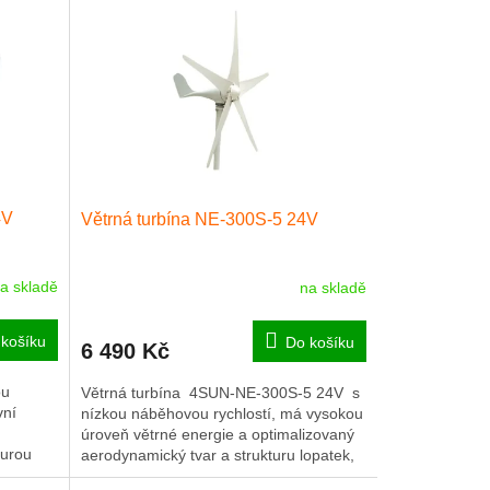
4V
Větrná turbína NE-300S-5 24V
a skladě
na skladě
košíku
Do košíku
6 490 Kč
ou
Větrná turbína 4SUN-NE-300S-5 24V s
vní
nízkou náběhovou rychlostí, má vysokou
úroveň větrné energie a optimalizovaný
turou
aerodynamický tvar a strukturu lopatek,
 a
které zvyšují využití...