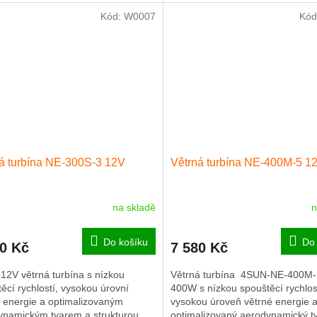
vyšují využití...
strukturu lopatek pro zvýšení...
Kód:
W0007
Kód
á turbína NE-300S-3 12V
Větrná turbína NE-400M-5 1
na skladě
n
Do košíku
Do 
30 Kč
7 580 Kč
12V větrná turbína s nízkou
Větrná turbína 4SUN-NE-400M-
ěcí rychlostí, vysokou úrovní
400W s nízkou spouštěcí rychlos
é energie a optimalizovaným
vysokou úroveň větrné energie 
ynamickým tvarem a strukturou
optimalizovaný aerodynamický t