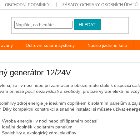
OBCHODNÍ PODMÍNKY
ZÁSADY OCHRANY OSOBNÍCH ÚDAJŮ
HLEDAT
aravany
Ostrovní solární systémy
Nosiče jizdního kola
ný generátor 12/24V
vte si, že i v noci nebo při zamračené obloze máte stále k dispozici
čist
vám přinese
pocit nezávislosti a svobody
, protože vyrábí elektřinu vždy
polehlivý zdroj energie je ideálním doplňkem k solárním panelům a zajišť
. Díky kompaktní konstrukci a snadné instalaci si můžete užívat
energ
 Výroba energie i v noci nebo při špatném počasí
 Ideální doplněk k solárním panelům
 Spolehlivý a ekologický zdroj elektřiny