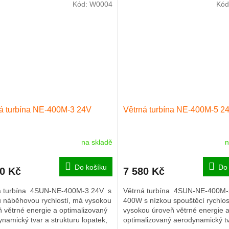
.
roční...
Kód:
W0004
Kód
á turbína NE-400M-3 24V
Větrná turbína NE-400M-5 2
na skladě
n
Do košíku
Do 
50 Kč
7 580 Kč
á turbína 4SUN-NE-400M-3 24V s
Větrná turbína 4SUN-NE-400M-
u náběhovou rychlostí, má vysokou
400W s nízkou spouštěcí rychlos
 větrné energie a optimalizovaný
vysokou úroveň větrné energie 
namický tvar a strukturu lopatek,
optimalizovaný aerodynamický t