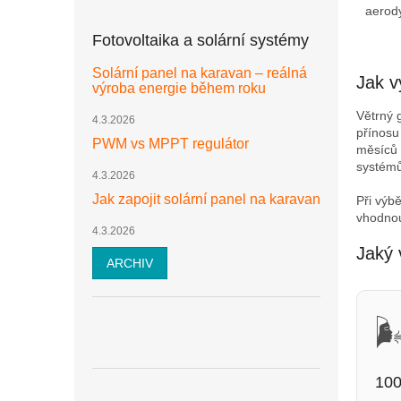
aerod
lopate
Fotovoltaika a solární systémy
Solární panel na karavan – reálná
Jak v
výroba energie během roku
Větrný g
4.3.2026
přínosu
PWM vs MPPT regulátor
měsíců 
systémů
4.3.2026
Jak zapojit solární panel na karavan
Při výb
vhodnou
4.3.2026
Jaký 
ARCHIV
🌬
10