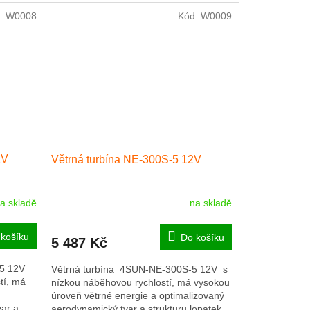
lopatek pro zvýšení využití větru a...
:
W0008
Kód:
W0009
2V
Větrná turbína NE-300S-5 12V
a skladě
na skladě
košíku
Do košíku
5 487 Kč
5 12V
Větrná turbína 4SUN-NE-300S-5 12V s
tí, má
nízkou náběhovou rychlostí, má vysokou
a
úroveň větrné energie a optimalizovaný
var a
aerodynamický tvar a strukturu lopatek,