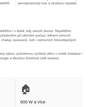
opatek,
aerodynamický tvar a strukturu lopatek,
které zvyšují využití...
lektřinu i v době, kdy nesvítí slunce. Největšího
ii především při větrném počasí, během zimních
halup, karavanů, lodí i ostrovních fotovoltaických
ý výkon, průměrnou rychlost větru v místě instalace i
ergie a dlouhou životnost celé sestavy.
🏠
600 W a více