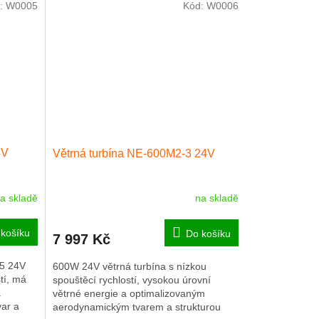
:
W0005
Kód:
W0006
4V
Větrná turbína NE-600M2-3 24V
a skladě
na skladě
košíku
Do košíku
7 997 Kč
5 24V
600W 24V větrná turbína s nízkou
tí, má
spouštěcí rychlostí, vysokou úrovní
a
větrné energie a optimalizovaným
var a
aerodynamickým tvarem a strukturou