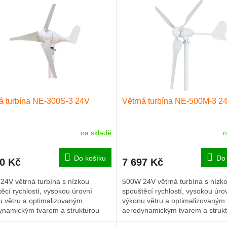
á turbína NE-300S-3 24V
Větrná turbína NE-500M-3 2
na skladě
n
Do košíku
Do 
30 Kč
7 697 Kč
24V větrná turbína s nízkou
500W 24V větrná turbína s nízk
ěcí rychlostí, vysokou úrovní
spouštěcí rychlostí, vysokou úro
u větru a optimalizovaným
výkonu větru a optimalizovaným
ynamickým tvarem a strukturou
aerodynamickým tvarem a struk
k pro zvýšení využití větru a
lopatek pro zvýšení využití větru