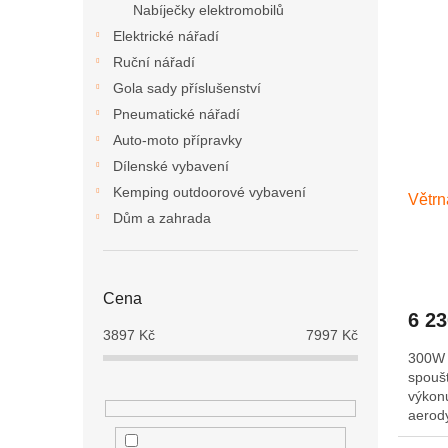
ý
í
Nabíječky elektromobilů
p
p
Elektrické nářadí
i
r
Ruční nářadí
s
o
Gola sady příslušenství
p
d
r
u
Pneumatické nářadí
o
k
Auto-moto přípravky
d
t
Dílenské vybavení
u
ů
Kemping outdoorové vybavení
Větrn
k
Dům a zahrada
t
ů
Cena
6 2
3897
Kč
7997
Kč
300W 
spoušt
výkon
aerod
lopate