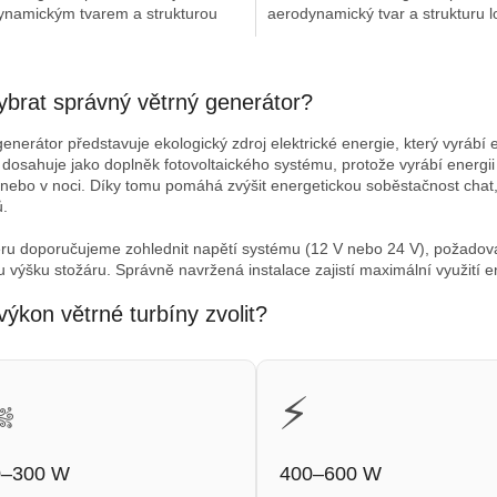
ynamickým tvarem a strukturou
aerodynamický tvar a strukturu l
k pro zvýšení využití větru a...
které zvyšují využití...
O
v
ybrat správný větrný generátor?
l
á
enerátor představuje ekologický zdroj elektrické energie, který vyrábí e
d
 dosahuje jako doplněk fotovoltaického systému, protože vyrábí energ
a
nebo v noci. Díky tomu pomáhá zvýšit energetickou soběstačnost chat, c
c
.
í
p
ěru doporučujeme zohlednit napětí systému (12 V nebo 24 V), požadovan
r
 výšku stožáru. Správně navržená instalace zajistí maximální využití en
v
k
výkon větrné turbíny zvolit?
y
v
ý
p
️
⚡
i
s
u
0–300 W
400–600 W