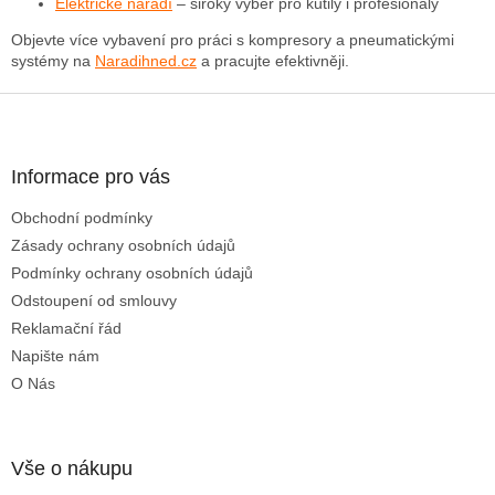
v
Elektrické nářadí
– široký výběr pro kutily i profesionály
ý
Objevte více vybavení pro práci s kompresory a pneumatickými
p
systémy na
Naradihned.cz
a pracujte efektivněji.
i
s
Z
u
á
p
a
Informace pro vás
t
Obchodní podmínky
í
Zásady ochrany osobních údajů
Podmínky ochrany osobních údajů
Odstoupení od smlouvy
Reklamační řád
Napište nám
O Nás
Vše o nákupu