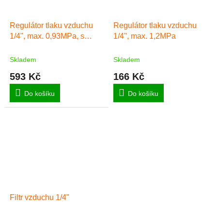
Regulátor tlaku vzduchu
Regulátor tlaku vzduchu
1/4", max. 0,93MPa, s
1/4", max. 1,2MPa
filtrem (90ccm) a
přimazáváním (60ccm)
Skladem
Skladem
593 Kč
166 Kč
Do košíku
Do košíku
Filtr vzduchu 1/4"