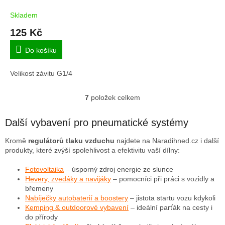
Skladem
125 Kč
Do košíku
Velikost závitu G1/4
7
položek celkem
O
v
l
Další vybavení pro pneumatické systémy
á
d
Kromě
regulátorů tlaku vzduchu
najdete na Naradihned.cz i další
a
produkty, které zvýší spolehlivost a efektivitu vaší dílny:
c
í
Fotovoltaika
– úsporný zdroj energie ze slunce
p
Hevery, zvedáky a navijáky
– pomocníci při práci s vozidly a
r
břemeny
v
Nabíječky autobaterií a boostery
– jistota startu vozu kdykoli
k
Kemping & outdoorové vybavení
– ideální parťák na cesty i
y
do přírody