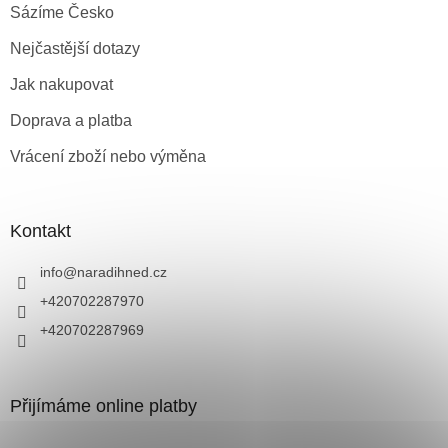
Sázíme Česko
Nejčastější dotazy
Jak nakupovat
Doprava a platba
Vrácení zboží nebo výměna
Kontakt
info
@
naradihned.cz
+420702287970
+420702287969
Přijímáme online platby