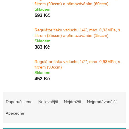
filtrem (90ccm) a přimazáváním (60ccm)
Skladem
593 Kč
Regulátor tlaku vzduchu 1/4", max. 0,93MPa, s
filtrem (25ccm) a přimazáváním (15ccm)
Skladem
383 Kč
Regulátor tlaku vzduchu 1/2", max. 0,93MPa, s
filtrem (90ccm)
Skladem
452 Kč
Ř
a
Doporučujeme
Nejlevnější
Nejdražší
Nejprodávanější
z
e
Abecedně
n
í