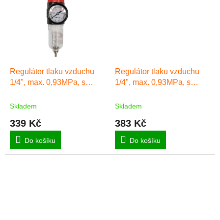
Regulátor tlaku vzduchu
Regulátor tlaku vzduchu
1/4", max. 0,93MPa, s
1/4", max. 0,93MPa, s
filtrem (15ccm)
filtrem (25ccm) a
přimazáváním (15ccm)
Skladem
Skladem
339 Kč
383 Kč
Do košíku
Do košíku