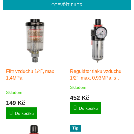
p
OTEVŘÍT FILTR
r
o
V
d
ý
u
p
k
i
t
s
ů
p
r
o
d
Filtr vzduchu 1/4", max
Regulátor tlaku vzduchu
u
1,4MPa
1/2", max. 0,93MPa, s
k
filtrem (90ccm)
Skladem
Průměrné
t
Skladem
hodnocení
452 Kč
ů
produktu
149 Kč
je
Do košíku
5,0
Do košíku
z
5
hvězdiček.
Tip