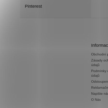
Pinterest
Z
á
p
a
t
Informac
í
Obchodní 
Zásady oc
údajů
Podmínky 
údajů
Odstoupen
Reklamačn
Napište n
O Nás