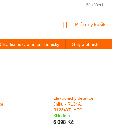
PODMÍNKY OCHRANY OSOBNÍCH ÚDAJŮ
Přihlášení
ODSTOUPENÍ OD
NÁKUPNÍ
Prázdný košík
KOŠÍK
Chladicí boxy a autochladničky
Grily a ohniště
Hevery a díl
Elektronický detektor
ce
úniku - R134A,
R1234YF, HFC
Skladem
6 098 Kč