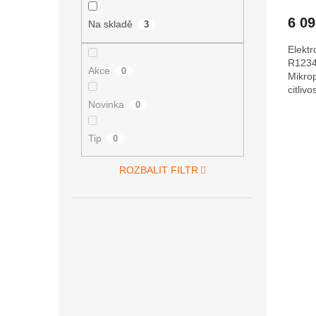
6 0
Na skladě
3
Elektr
R1234y
Akce
0
Mikrop
citliv
detekc
Novinka
0
Tip
0
ROZBALIT FILTR