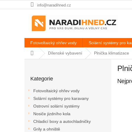
Přejít
info@naradihned.cz
na
obsah
Fotovoltaický ohřev vody
Solární systémy pro k
Domů
Dílenské vybavení
Plnička klimatizace
P
Plni
o
Přeskočit
s
Kategorie
kategorie
Nejpr
t
r
Fotovoltaický ohřev vody
a
Solární systémy pro karavany
n
Ostrovní solární systémy
n
í
Nosiče jizdního kola
p
Chladicí boxy a autochladničky
a
Grily a ohniště