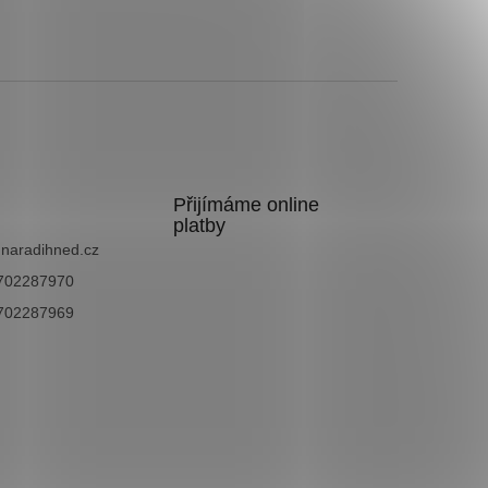
Přijímáme online
platby
@
naradihned.cz
702287970
702287969