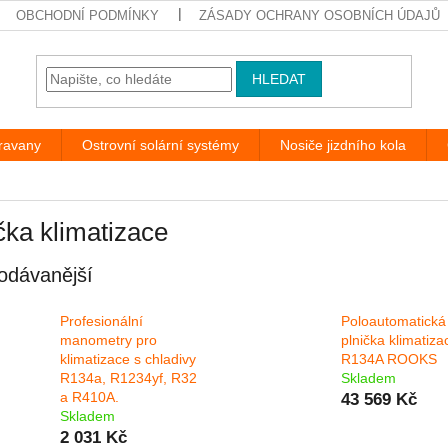
OBCHODNÍ PODMÍNKY
ZÁSADY OCHRANY OSOBNÍCH ÚDAJŮ
HLEDAT
aravany
Ostrovní solární systémy
Nosiče jizdního kola
čka klimatizace
odávanější
Profesionální
Poloautomatická
manometry pro
plnička klimatiza
klimatizace s chladivy
R134A ROOKS
R134a, R1234yf, R32
Skladem
a R410A.
43 569 Kč
Skladem
2 031 Kč