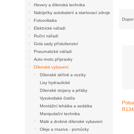
n
Hevery a dílenská technika
e
Ř
Nabíječky autobaterií a startovací zdroje
l
a
Dopor
Fotovoltaika
z
Elektrické nářadí
e
Ruční nářadí
V
n
Gola sady příslušenství
ý
í
p
p
Pneumatické nářadí
i
r
Auto-moto přípravky
s
o
Dílenské vybavení
p
d
Dílenské skříně a vozíky
r
u
Lisy hydraulické
o
k
d
t
Dílenské stojany a jeřáby
u
ů
Vysokotlaké čističe
Poloa
k
Montážní lehátka a sedátka
R134
t
Manipulační technika
ů
Malé a drobné dílenské vybavení
Oleje a maziva - pomůcky