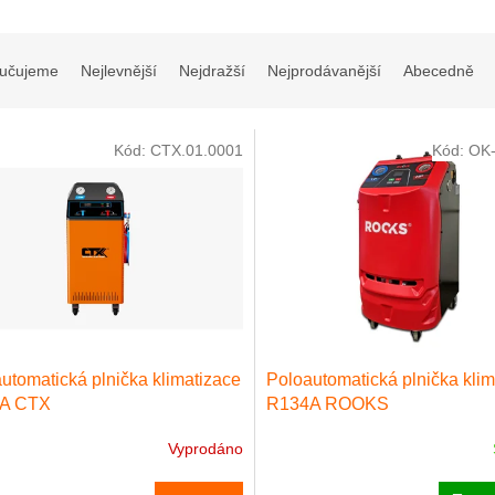
učujeme
Nejlevnější
Nejdražší
Nejprodávanější
Abecedně
Kód:
CTX.01.0001
Kód:
OK-
utomatická plnička klimatizace
Poloautomatická plnička klim
A CTX
R134A ROOKS
Vyprodáno