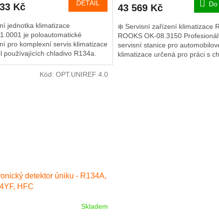
DETAIL
Do 
633 Kč
43 569 Kč
ní jednotka klimatizace
❄️ Servisní zařízení klimatizace
1.0001 je poloautomatické
ROOKS OK-08.3150 Profesionál
ní pro komplexní servis klimatizace
servisní stanice pro automobilov
l používajících chladivo R134a.
klimatizace určená pro práci s c
R134a. Ideální řešení pro...
Kód:
OPT.UNIREF 4.0
ronický detektor úniku - R134A,
4YF, HFC
Skladem