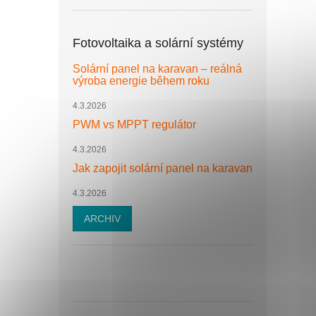
Fotovoltaika a solární systémy
Solární panel na karavan – reálná
výroba energie během roku
4.3.2026
PWM vs MPPT regulátor
4.3.2026
Jak zapojit solární panel na karavan
4.3.2026
ARCHIV