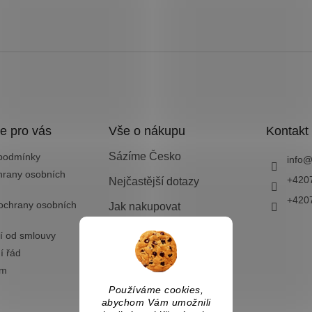
e pro vás
Vše o nákupu
Kontakt
Sázíme Česko
podmínky
info
hrany osobních
+420
Nejčastější dotazy
+420
ochrany osobních
Jak nakupovat
Doprava a platba
í od smlouvy
í řád
Vrácení zboží nebo
výměna
ám
Používáme cookies,
abychom Vám umožnili