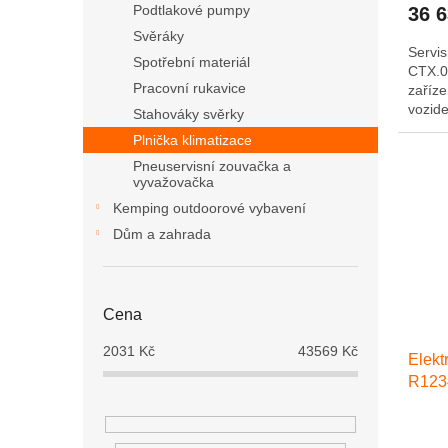
Podtlakové pumpy
36 
Svěráky
Servis
Spotřební materiál
CTX.0
Pracovní rukavice
zaříze
vozide
Stahováky svěrky
Plnička klimatizace
Pneuservisní zouvačka a
vyvažovačka
Kemping outdoorové vybavení
Dům a zahrada
Cena
2031
Kč
43569
Kč
Elekt
R123