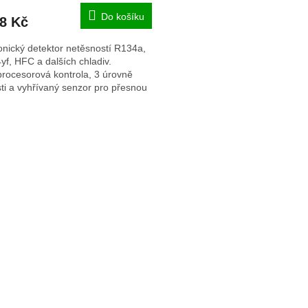
Do košíku
98 Kč
onický detektor netěsností R134a,
f, HFC a dalších chladiv.
rocesorová kontrola, 3 úrovně
osti a vyhřívaný senzor pro přesnou
i úniků
O
v
l
á
d
a
c
í
p
r
v
k
y
v
ý