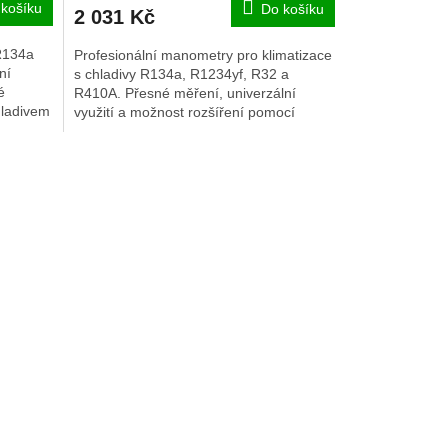
košíku
Do košíku
2 031 Kč
 R134a
Profesionální manometry pro klimatizace
ní
s chladivy R134a, R1234yf, R32 a
é
R410A. Přesné měření, univerzální
hladivem
využití a možnost rozšíření pomocí
adaptérů