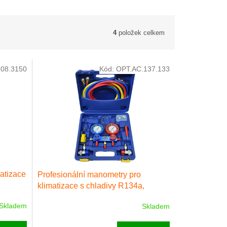
4
položek celkem
08.3150
Kód:
OPT.AC.137.133
atizace
Profesionální manometry pro
klimatizace s chladivy R134a,
R1234yf, R32 a R410A.
Skladem
Skladem