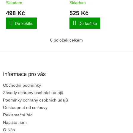
Skladem
Skladem
498 Kč
525 Kč
Do košíku
Do košíku
6
položek celkem
O
v
l
Z
á
á
d
p
a
a
Informace pro vás
c
t
í
Obchodní podmínky
í
p
Zásady ochrany osobních údajů
r
v
Podmínky ochrany osobních údajů
k
Odstoupení od smlouvy
y
Reklamační řád
v
ý
Napište nám
p
O Nás
i