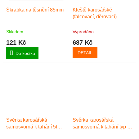
Škrabka na těsnění 85mm
Kleště karosářské
(falcovací, děrovací)
Skladem
Vyprodáno
121 Kč
687 Kč
DETAIL
Do košíku
Svěrka karosářská
Svěrka karosářská
samosvorná k tahání 5t
samosvorná k tahání typ C,
125mm
3t 142mm