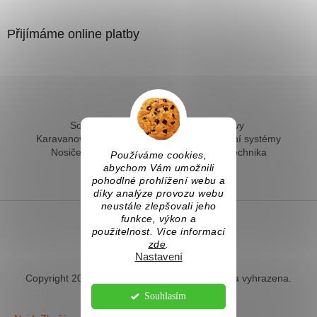
Přijímáme online platby
Solární ohřev vody - kompletní sestavy
Karavanové solární systémy
Ostrovní solární systémy
Nosiče kol na tažné
Hevery a dílenská technika
Používáme cookies,
Fotovoltaický ohřev vody
abychom Vám umožnili
pohodlné prohlížení webu a
díky analýze provozu webu
neustále zlepšovali jeho
funkce, výkon a
použitelnost. Více informací
Vytvořil Shoptet
zde
.
Nastavení
Copyright 2026
Naradihned.cz
. Všechna práva vyhrazena.
Souhlasím