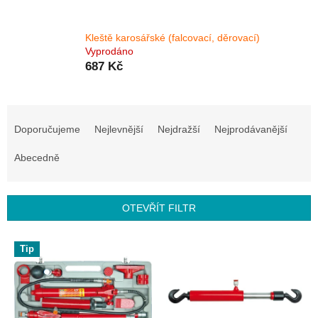
Kleště karosářské (falcovací, děrovací)
Vyprodáno
687 Kč
Ř
a
Doporučujeme
Nejlevnější
Nejdražší
Nejprodávanější
z
e
Abecedně
n
í
p
OTEVŘÍT FILTR
r
o
V
Tip
d
ý
u
p
k
i
t
s
ů