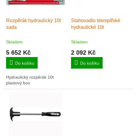
p
r
o
d
Rozpěrák hydraulický 10t
Stahovadlo klempířské
u
sada
hydraulické 10t
k
t
Skladem
Skladem
ů
5 652 Kč
2 092 Kč
Do košíku
Do košíku
Hydraulický rozpěrák 10t
plastový box