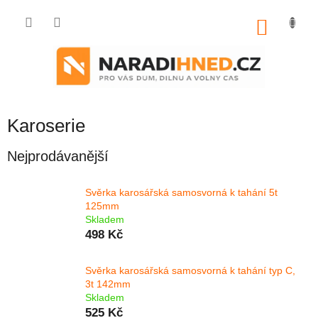
Přejít
na
NÁKU
obsah
KOŠÍK
Karoserie
Nejprodávanější
Svěrka karosářská samosvorná k tahání 5t
125mm
Skladem
498 Kč
Svěrka karosářská samosvorná k tahání typ C,
3t 142mm
Skladem
525 Kč