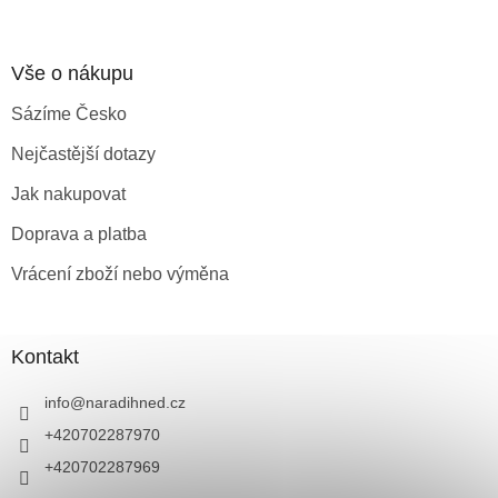
s
u
Vše o nákupu
Sázíme Česko
Nejčastější dotazy
Jak nakupovat
Doprava a platba
Vrácení zboží nebo výměna
Kontakt
info
@
naradihned.cz
+420702287970
+420702287969