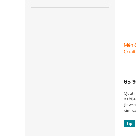
Měnič
Quat
100A
65 
Quattr
nabíj
(inver
sinus
rychlý
Tip