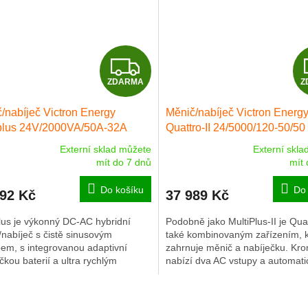
Z
ZDARMA
Z
D
/nabíječ Victron Energy
Měnič/nabíječ Victron Energ
A
iplus 24V/2000VA/50A-32A
Quattro-II 24/5000/120-50/5
R
Externí sklad můžete
Externí skla
rné
Průměrné
mít do 7 dnů
mít 
cení
hodnocení
M
ktu
produktu
Do košíku
Do 
192 Kč
37 989 Kč
je
A
5,0
lus je výkonný DC-AC hybridní
Podobně jako MultiPlus-II je Quat
z
nabíječ s čistě sinusovým
také kombinovaným zařízením, k
5
em, s integrovanou adaptivní
zahrnuje měnič a nabíječku. Kro
ček.
hvězdiček.
čkou baterií a ultra rychlým
nabízí dva AC vstupy a automati
ferovým přepínačem zdroje
připojí k aktivnímu zdroji.
ní...
O
v