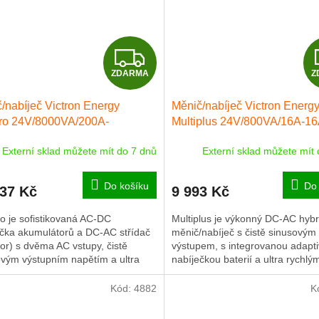
Z
ZDARMA
Z
D
/nabíječ Victron Energy
Měnič/nabíječ Victron Energ
A
tro 24V/8000VA/200A-
Multiplus 24V/800VA/16A-1
/100A
R
Externí sklad můžete mít do 7 dnů
Externí sklad můžete mít
M
Do košíku
Do 
937 Kč
9 993 Kč
A
o je sofistikovaná AC-DC
Multiplus je výkonný DC-AC hybr
ečka akumulátorů a DC-AC střídač
měnič/nabíječ s čistě sinusovým
tor) s dvěma AC vstupy, čistě
výstupem, s integrovanou adapti
ovým výstupním napětím a ultra
nabíječkou baterií a ultra rychlý
m přepínačem mezi sítí...
transferovým přepínačem zdroje
napájení...
Kód:
4882
K