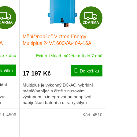
Z
Z
DARMA
ZDARMA
D
D
y
Měnič/nabíječ Victron Energy
A
A
6A
Multiplus 24V/1600VA/40A-16A
R
R
 do 7 dnů
Externí sklad můžete mít do 7 dnů
M
M
košíku
Do košíku
17 197 Kč
A
A
idní
Multiplus je výkonný DC-AC hybridní
měnič/nabíječ s čistě sinusovým
vní
výstupem, s integrovanou adaptivní
m
nabíječkou baterií a ultra rychlým
transferovým přepínačem zdroje
napájení...
ód:
4506
Kód:
4510