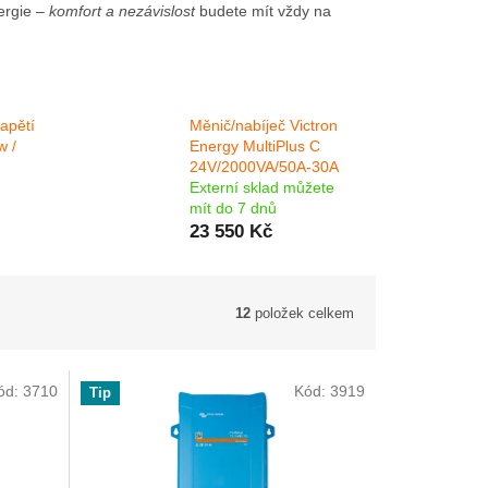
ergie –
komfort a nezávislost
budete mít vždy na
apětí
Měnič/nabíječ Victron
w /
Energy MultiPlus C
24V/2000VA/50A-30A
Externí sklad můžete
mít do 7 dnů
23 550 Kč
12
položek celkem
ód:
3710
Kód:
3919
Tip