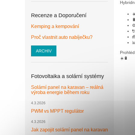
Hybridn
☀
Recenze a Doporučení

⚙
Kemping a kempování


Proč vlastnit auto nabíječku?

ARCHIV
Prohléd
☀️🔋
Fotovoltaika a solární systémy
Solární panel na karavan – reálná
výroba energie během roku
4.3.2026
PWM vs MPPT regulátor
4.3.2026
Jak zapojit solární panel na karavan