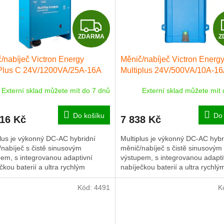
Z
ZDARMA
Z
D
/nabíječ Victron Energy
Měnič/nabíječ Victron Energ
A
iPlus C 24V/1200VA/25A-16A
Multiplus 24V/500VA/10A-1
R
Externí sklad můžete mít do 7 dnů
Externí sklad můžete mít
M
Do košíku
Do 
516 Kč
7 838 Kč
A
lus je výkonný DC-AC hybridní
Multiplus je výkonný DC-AC hybr
nabíječ s čistě sinusovým
měnič/nabíječ s čistě sinusovým
em, s integrovanou adaptivní
výstupem, s integrovanou adapti
čkou baterií a ultra rychlým
nabíječkou baterií a ultra rychlý
ferovým přepínačem zdroje
transferovým přepínačem zdroje
ní...
napájení...
Kód:
4491
K