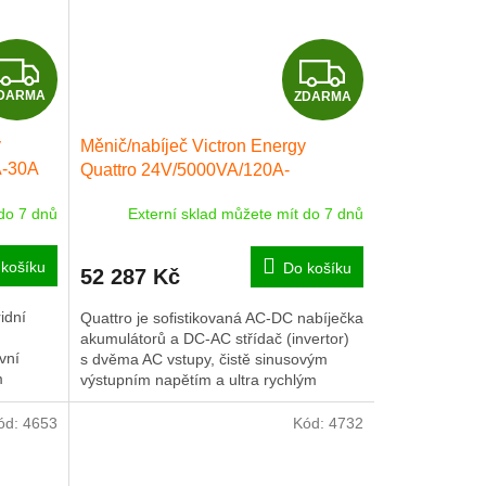
Z
Z
DARMA
ZDARMA
D
D
y
Měnič/nabíječ Victron Energy
A
A
A-30A
Quattro 24V/5000VA/120A-
100A/100A
R
R
 do 7 dnů
Externí sklad můžete mít do 7 dnů
M
M
košíku
Do košíku
52 287 Kč
A
A
idní
Quattro je sofistikovaná AC-DC nabíječka
akumulátorů a DC-AC střídač (invertor)
vní
s dvěma AC vstupy, čistě sinusovým
m
výstupním napětím a ultra rychlým
přepínačem mezi sítí...
ód:
4653
Kód:
4732