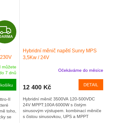
Z
DARMA
D
y
Hybridní měnič napětí Sunry MPS
A
0 230V
3,5Kw / 24V
R
d můžete
Očekáváme do měsíce
Průměrné
do 7 dnů
hodnocení
M
produktu
DETAIL
košíku
12 400 Kč
je
A
4,0
Hybridní měnič 3500VA 120-500VDC
tro-II
z
24V MPPT:100A 6000W s čistým
teré
5
sinusovým výstupem. kombinací měniče
mě toho,
hvězdiček.
s čistou sinusovkou, UPS a MPPT
cky se
regulátoru. Jedná se o záložní zdroj se...