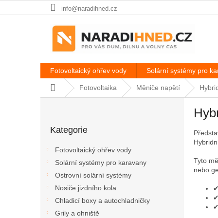
Přejít
info@naradihned.cz
na
obsah
Fotovoltaický ohřev vody
Solární systémy pro k
Domů
Fotovoltaika
Měniče napětí
Hybri
P
Hyb
o
Přeskočit
s
Kategorie
kategorie
Předsta
t
Hybridn
r
Fotovoltaický ohřev vody
a
Tyto mě
Solární systémy pro karavany
n
nebo ge
Ostrovní solární systémy
n
í
Nosiče jizdního kola
✔
✔
p
Chladicí boxy a autochladničky
✔
a
Grily a ohniště