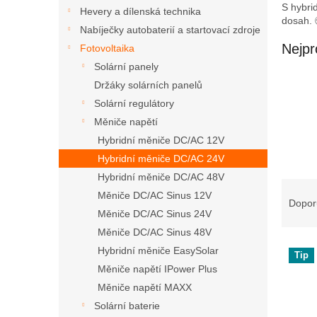
n
S hybri
Hevery a dílenská technika
e
dosah. 
Nabíječky autobaterií a startovací zdroje
l
Nejpr
Fotovoltaika
Solární panely
Držáky solárních panelů
Solární regulátory
Měniče napětí
Hybridní měniče DC/AC 12V
Hybridní měniče DC/AC 24V
Hybridní měniče DC/AC 48V
Ř
Měniče DC/AC Sinus 12V
a
Dopor
Měniče DC/AC Sinus 24V
z
e
Měniče DC/AC Sinus 48V
V
n
Hybridní měniče EasySolar
Tip
ý
í
Měniče napětí IPower Plus
p
p
Měniče napětí MAXX
i
r
Solární baterie
s
o