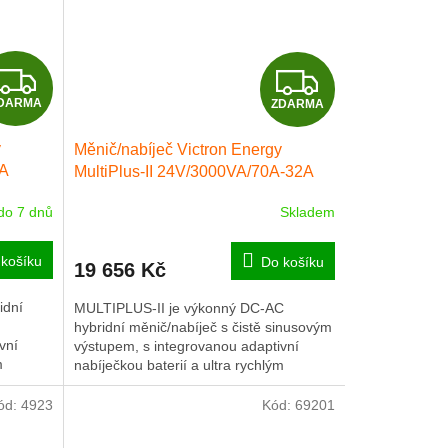
Z
Z
DARMA
ZDARMA
D
D
y
Měnič/nabíječ Victron Energy
A
A
6A
MultiPlus-II 24V/3000VA/70A-32A
R
R
 do 7 dnů
Skladem
M
M
košíku
Do košíku
19 656 Kč
A
A
idní
MULTIPLUS-II je výkonný DC-AC
hybridní měnič/nabíječ s čistě sinusovým
vní
výstupem, s integrovanou adaptivní
m
nabíječkou baterií a ultra rychlým
transferovým přepínačem zdroje...
ód:
4923
Kód:
69201