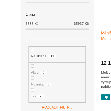
Cena
7838
Kč
65937
Kč
Měnič
Mult
Na skladě
11
12 
Akce
Multip
0
měnič/
výstup
Novinka
0
nabíje
trans
napáje
Tip
7
Tip
ROZBALIT FILTR