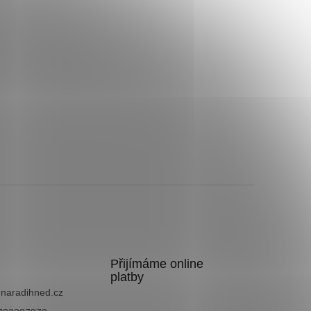
Přijímáme online
platby
@
naradihned.cz