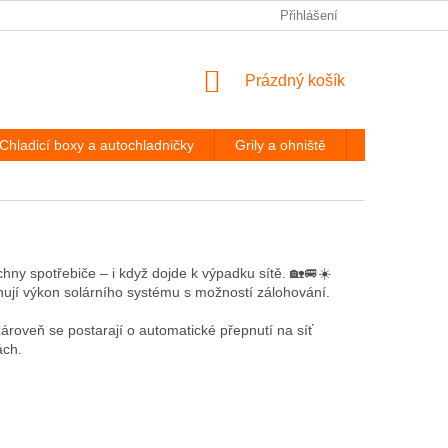
PODMÍNKY OCHRANY OSOBNÍCH ÚDAJŮ
Přihlášení
ODSTOUPENÍ OD
NÁKUPNÍ
Prázdný košík
KOŠÍK
Chladicí boxy a autochladničky
Grily a ohniště
Hevery a díl
hny spotřebiče – i když dojde k výpadku sítě. 🏡🚐☀️
nují výkon solárního systému s možností zálohování.
ároveň se postarají o automatické přepnutí na síť
ách.