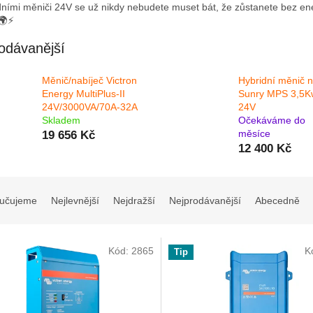
dními měniči 24V se už nikdy nebudete muset bát, že zůstanete bez en
🌍⚡
odávanější
Měnič/nabíječ Victron
Hybridní měnič n
Energy MultiPlus-II
Sunry MPS 3,5K
24V/3000VA/70A-32A
24V
Skladem
Očekáváme do
měsíce
19 656 Kč
12 400 Kč
učujeme
Nejlevnější
Nejdražší
Nejprodávanější
Abecedně
Kód:
2865
K
Tip