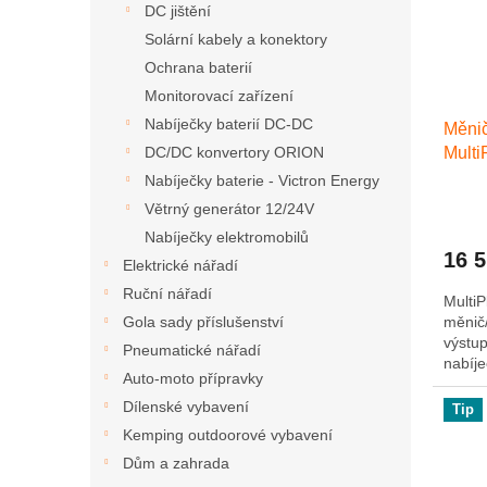
p
DC jištění
d
r
u
Solární kabely a konektory
o
k
Ochrana baterií
d
t
Monitorovací zařízení
u
ů
Nabíječky baterií DC-DC
Měnič
k
Mult
DC/DC konvertory ORION
t
ů
Nabíječky baterie - Victron Energy
Větrný generátor 12/24V
Nabíječky elektromobilů
16 
Elektrické nářadí
Ruční nářadí
MultiP
měnič/
Gola sady příslušenství
výstup
Pneumatické nářadí
nabíje
Auto-moto přípravky
trans
napáje
Dílenské vybavení
Tip
Kemping outdoorové vybavení
Dům a zahrada