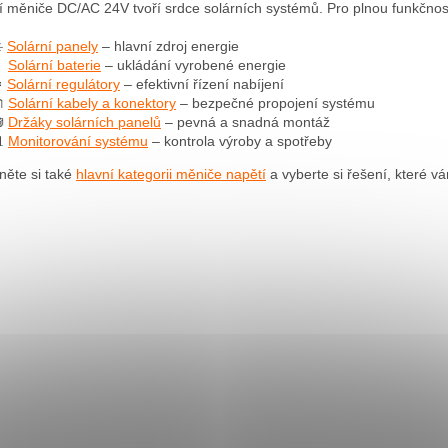
í měniče DC/AC 24V tvoří srdce solárních systémů. Pro plnou funkčno
l
á
️
Solární panely
– hlavní zdroj energie
d

Solární baterie
– ukládání vyrobené energie
a
️
Solární regulátory
– efektivní řízení nabíjení
c

Solární kabely a konektory
– bezpečné propojení systému
í

Držáky solárních panelů
– pevná a snadná montáž
p

Monitorování systému
– kontrola výroby a spotřeby
r
v
něte si také
hlavní kategorii měniče napětí
a vyberte si řešení, které 
k
y
v
ý
p
i
s
u