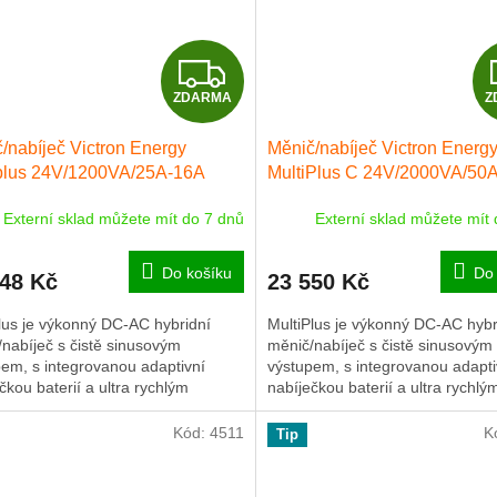
Z
ZDARMA
Z
D
/nabíječ Victron Energy
Měnič/nabíječ Victron Energ
A
iplus 24V/1200VA/25A-16A
MultiPlus C 24V/2000VA/50
R
Externí sklad můžete mít do 7 dnů
Externí sklad můžete mít
M
Do košíku
Do 
148 Kč
23 550 Kč
A
lus je výkonný DC-AC hybridní
MultiPlus je výkonný DC-AC hybr
nabíječ s čistě sinusovým
měnič/nabíječ s čistě sinusovým
em, s integrovanou adaptivní
výstupem, s integrovanou adapti
čkou baterií a ultra rychlým
nabíječkou baterií a ultra rychlý
ferovým přepínačem zdroje
transferovým přepínačem zdroje
ní...
napájení...
Kód:
4511
K
Tip