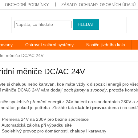
OBCHODNÍ PODMÍNKY
ZÁSADY OCHRANY OSOBNÍCH ÚDAJŮ
HLEDAT
aravany
Ostrovní solární systémy
Nosiče jizdního kola
dní měniče DC/AC 24V
ridní měniče DC/AC 24V
vte si chalupu nebo karavan, kde máte vždy k dispozici energii pro všec
í měniče DC/AC 24V vám dodají
pocit jistoty a svobody
, protože kombi
niče spolehlivě přemění energii z 24V baterií na standardních 230V a z
nerátor, pokud je potřeba. Získáte tak
stabilní provoz
doma i na cest
 Přeměna 24V na 230V pro běžné spotřebiče
 Automatická záloha při výpadku sítě
 Spolehlivý provoz pro domácnosti, chalupy i karavany