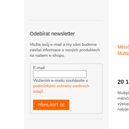
Odebírat newsletter
Vložte svůj e-mail a my vám budeme
Měnič
zasílat informace o nových produktech
Mult
na našem e-shopu.
Průmě
E-mail
hodno
produ
Vložením e-mailu souhlasíte s
20 
je
podmínkami ochrany osobních
5,0
údajů
Multip
z
měnič/
5
výstup
hvězdi
PŘIHLÁSIT SE
nabíje
trans
napáje