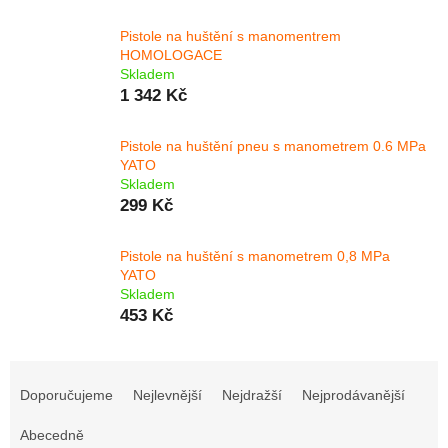
Pistole na huštění s manomentrem
HOMOLOGACE
Skladem
1 342 Kč
Pistole na huštění pneu s manometrem 0.6 MPa
YATO
Skladem
299 Kč
Pistole na huštění s manometrem 0,8 MPa
YATO
Skladem
453 Kč
Ř
a
Doporučujeme
Nejlevnější
Nejdražší
Nejprodávanější
z
e
Abecedně