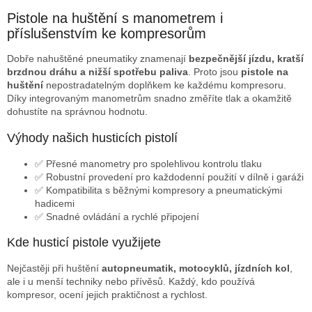
v
l
Pistole na huštění s manometrem i
á
příslušenstvím ke kompresorům
d
a
Dobře nahuštěné pneumatiky znamenají
bezpečnější jízdu, kratší
c
brzdnou dráhu a nižší spotřebu paliva
. Proto jsou
pistole na
í
huštění
nepostradatelným doplňkem ke každému kompresoru.
p
Díky integrovaným manometrům snadno změříte tlak a okamžitě
r
dohustíte na správnou hodnotu.
v
k
Výhody našich husticích pistolí
y
v
✅ Přesné manometry pro spolehlivou kontrolu tlaku
ý
✅ Robustní provedení pro každodenní použití v dílně i garáži
p
✅ Kompatibilita s běžnými kompresory a pneumatickými
i
hadicemi
s
✅ Snadné ovládání a rychlé připojení
u
Kde husticí pistole využijete
Nejčastěji při huštění
autopneumatik, motocyklů, jízdních kol
,
ale i u menší techniky nebo přívěsů. Každý, kdo používá
kompresor, ocení jejich praktičnost a rychlost.