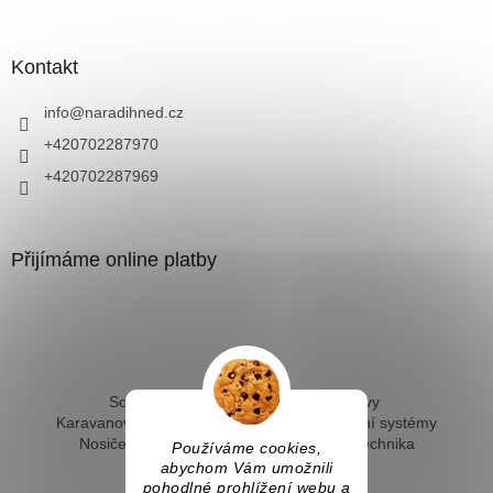
Kontakt
info
@
naradihned.cz
+420702287970
+420702287969
Přijímáme online platby
Solární ohřev vody - kompletní sestavy
Karavanové solární systémy
Ostrovní solární systémy
Nosiče kol na tažné
Hevery a dílenská technika
Používáme cookies,
Fotovoltaický ohřev vody
abychom Vám umožnili
pohodlné prohlížení webu a