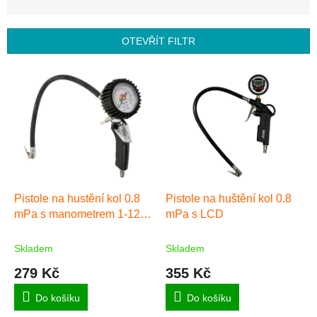
n
í
p
OTEVŘÍT FILTR
r
o
V
d
ý
u
p
k
i
t
s
ů
p
r
o
d
Pistole na hustění kol 0.8
Pistole na huštění kol 0.8
u
mPa s manometrem 1-12
mPa s LCD
k
bar
t
Skladem
Skladem
ů
279 Kč
355 Kč
Do košíku
Do košíku