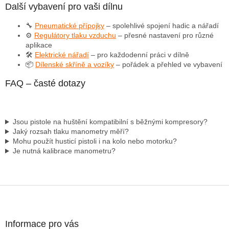
Další vybavení pro vaši dílnu
🔧
Pneumatické přípojky
– spolehlivé spojení hadic a nářadí
⚙️
Regulátory tlaku vzduchu
– přesné nastavení pro různé
aplikace
🛠️
Elektrické nářadí
– pro každodenní práci v dílně
📦
Dílenské skříně a vozíky
– pořádek a přehled ve vybavení
FAQ – časté dotazy
Jsou pistole na huštění kompatibilní s běžnými kompresory?
Jaký rozsah tlaku manometry měří?
Mohu použít husticí pistoli i na kolo nebo motorku?
Je nutná kalibrace manometru?
Z
á
p
a
Informace pro vás