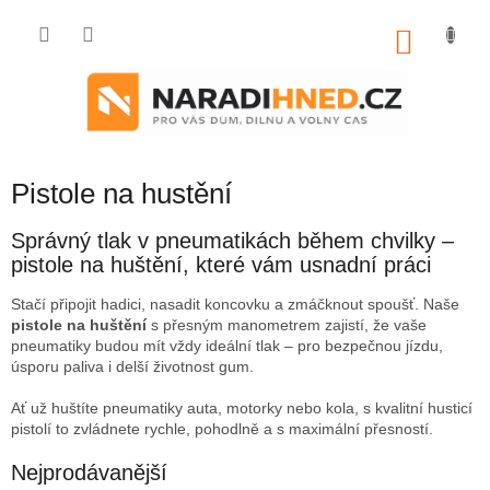
Přejít
na
NÁKU
obsah
KOŠÍK
Pistole na hustění
Správný tlak v pneumatikách během chvilky –
pistole na huštění, které vám usnadní práci
Stačí připojit hadici, nasadit koncovku a zmáčknout spoušť. Naše
pistole na huštění
s přesným manometrem zajistí, že vaše
pneumatiky budou mít vždy ideální tlak – pro bezpečnou jízdu,
úsporu paliva i delší životnost gum.
Ať už huštíte pneumatiky auta, motorky nebo kola, s kvalitní husticí
pistolí to zvládnete rychle, pohodlně a s maximální přesností.
Nejprodávanější