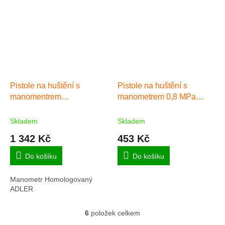
Pistole na huštění s
Pistole na huštění s
manomentrem
manometrem 0,8 MPa
HOMOLOGACE
YATO
Skladem
Skladem
1 342 Kč
453 Kč
Do košíku
Do košíku
Manometr Homologovaný
ADLER
6
položek celkem
O