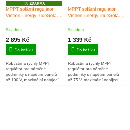
Z
ZDARMA
D
MPPT solární regulátor
MPPT solární regulátor
A
Victron Energy BlueSolar
Victron Energy BlueSolar
R
M
100/30
75/15
A
Skladem
Skladem
2 895 Kč
1 339 Kč
Do košíku
Do košíku
Robustní a rychlý MPPT
Robustní a rychlý MPPT
regulátor pro náročné
regulátor pro náročné
podmínky s napětím panelů
podmínky s napětím panelů
až 100 V, maximální nabíjecí
až 75 V, maximální nabíjecí
proud 30 A. Baterie 12/24V,
proud 15 A. Baterie 12/24V,
FV max 440/880Wp. Plná
FV max 220/440Wp. Plná
záruka 5 let.
záruka 5 let.