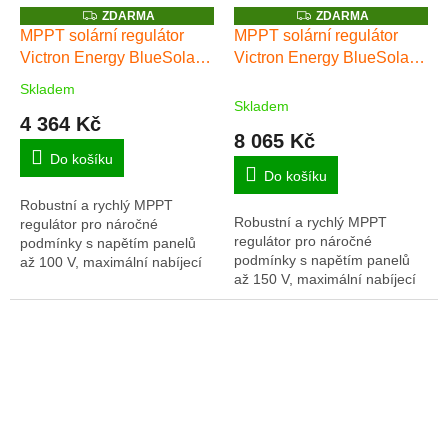
Z
Z
ZDARMA
ZDARMA
D
D
MPPT solární regulátor
MPPT solární regulátor
A
A
Victron Energy BlueSolar
Victron Energy BlueSolar
R
R
M
M
100/50
150/60-Tr
A
A
Skladem
Průměrné
Skladem
hodnocení
4 364 Kč
produktu
8 065 Kč
je
Do košíku
5,0
Do košíku
z
Robustní a rychlý MPPT
5
Robustní a rychlý MPPT
regulátor pro náročné
hvězdiček.
regulátor pro náročné
podmínky s napětím panelů
podmínky s napětím panelů
až 100 V, maximální nabíjecí
až 150 V, maximální nabíjecí
proud 50 A. Baterie 12/24V,
proud 60 A. Baterie 12/24/48V,
FV max 700/1400Wp. Plná
FV max 860/1720/3440Wp.
záruka 5 let.
Plná záruka 5 let.