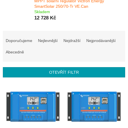
MPPT solární regulátor Victron Energy
SmartSolar 250/70-Tr VE.Can
Skladem
12 728 Kč
Ř
a
Doporučujeme
Nejlevnější
Nejdražší
Nejprodávanější
z
e
Abecedně
n
í
p
OTEVŘÍT FILTR
r
o
V
d
ý
u
p
k
i
t
s
ů
p
r