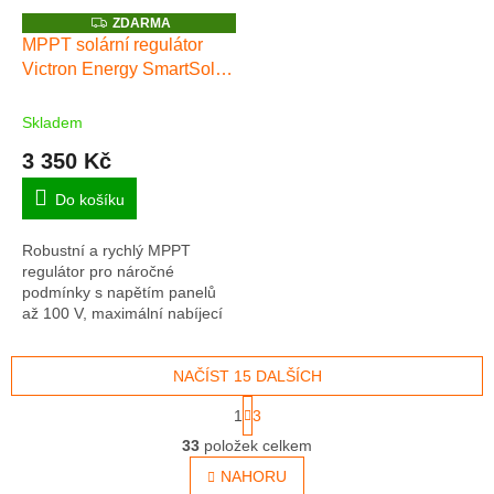
Z
ZDARMA
D
MPPT solární regulátor
A
Victron Energy SmartSolar
R
M
100/30
A
Skladem
3 350 Kč
Do košíku
Robustní a rychlý MPPT
regulátor pro náročné
podmínky s napětím panelů
až 100 V, maximální nabíjecí
proud 30 A. Baterie 12/24V,
FV max 440/880Wp. Plná
záruka 5 let. INTEGROVANÝ...
NAČÍST 15 DALŠÍCH
S
1
3
t
O
r
33
položek celkem
v
á
l
NAHORU
n