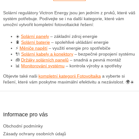
á
k
o
d
v
a
Solární regulátory Victron Energy jsou jen jedním z prvků, které váš
á
c
systém potřebuje. Podívejte se i na další kategorie, které vám
n
í
umožní vytvořit kompletní fotovoltaické řešení:
í
p
r
☀️
Solární panely
– základní zdroj energie
v
🔋
Solární baterie
– spolehlivé ukládání energie
k
⚡
Měniče napětí
– využití energie pro spotřebiče
y
🔌
Solární kabely a konektory
– bezpečné propojení systému
v
🧰
Držáky solárních panelů
– snadná a pevná montáž
ý
📊
Monitorování systému
– kontrola výroby a spotřeby
p
Objevte také naši
kompletní kategorii Fotovoltaika
a vyberte si
i
řešení, které vám poskytne maximální efektivitu a nezávislost. 🌍☀️
s
u
Z
á
p
a
Informace pro vás
t
Obchodní podmínky
í
Zásady ochrany osobních údajů