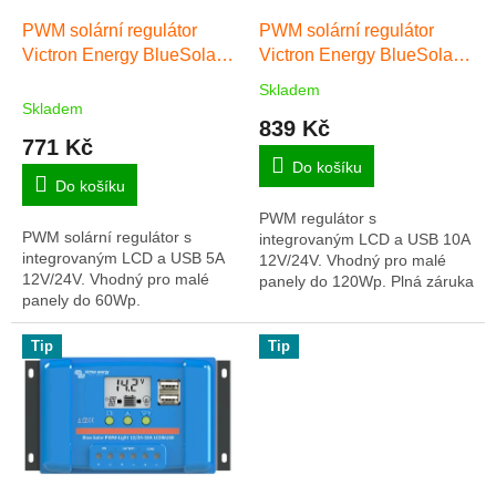
o
d
PWM solární regulátor
PWM solární regulátor
u
Victron Energy BlueSolar-
Victron Energy BlueSolar-
k
LCD&USB 5A
LCD&USB 10A
Skladem
Průměrné
t
Skladem
hodnocení
839 Kč
ů
produktu
771 Kč
je
Do košíku
5,0
Do košíku
z
PWM regulátor s
5
PWM solární regulátor s
integrovaným LCD a USB 10A
hvězdiček.
integrovaným LCD a USB 5A
12V/24V. Vhodný pro malé
12V/24V. Vhodný pro malé
panely do 120Wp. Plná záruka
panely do 60Wp.
5 let.
Tip
Tip