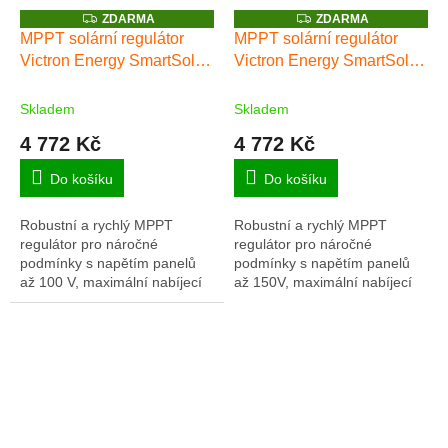
Z
Z
ZDARMA
ZDARMA
D
D
MPPT solární regulátor
MPPT solární regulátor
A
A
Victron Energy SmartSolar
Victron Energy SmartSolar
R
R
M
M
100/50
150/35
A
A
Skladem
Skladem
4 772 Kč
4 772 Kč
Do košíku
Do košíku
Robustní a rychlý MPPT
Robustní a rychlý MPPT
regulátor pro náročné
regulátor pro náročné
podmínky s napětím panelů
podmínky s napětím panelů
až 100 V, maximální nabíjecí
až 150V, maximální nabíjecí
proud 50 A. Baterie 12/24V,
proud 35 A. Baterie 12/24/48V,
FV max 700/1400Wp. Plná
FV max 500/1000/2000Wp.
záruka 5 let. INTEGROVANÝ...
Plná záruka 5 let....