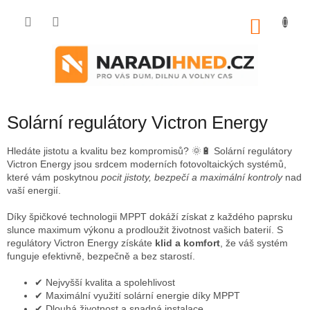
Přejít
na
NÁKU
obsah
KOŠÍK
Solární regulátory Victron Energy
Hledáte jistotu a kvalitu bez kompromisů? 🌞🔋 Solární regulátory
Victron Energy jsou srdcem moderních fotovoltaických systémů,
které vám poskytnou
pocit jistoty, bezpečí a maximální kontroly
nad
vaší energií.
Díky špičkové technologii MPPT dokáží získat z každého paprsku
slunce maximum výkonu a prodloužit životnost vašich baterií. S
regulátory Victron Energy získáte
klid a komfort
, že váš systém
funguje efektivně, bezpečně a bez starostí.
✔ Nejvyšší kvalita a spolehlivost
✔ Maximální využití solární energie díky MPPT
✔ Dlouhá životnost a snadná instalace