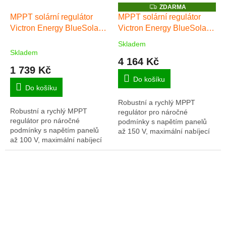
Z
ZDARMA
D
MPPT solární regulátor
MPPT solární regulátor
A
Victron Energy BlueSolar
Victron Energy BlueSolar
R
M
100/15
150/35
A
Skladem
Průměrné
Skladem
hodnocení
4 164 Kč
produktu
1 739 Kč
je
Do košíku
5,0
Do košíku
z
Robustní a rychlý MPPT
5
Robustní a rychlý MPPT
regulátor pro náročné
hvězdiček.
regulátor pro náročné
podmínky s napětím panelů
podmínky s napětím panelů
až 150 V, maximální nabíjecí
až 100 V, maximální nabíjecí
proud 35 A. Baterie 12/24/48V,
proud 15 A. Baterie 12/24V,
FV max 500/1000/2000Wp.
FV max 220/440Wp. Plná
Plná záruka 5 let.
záruka 5 let.