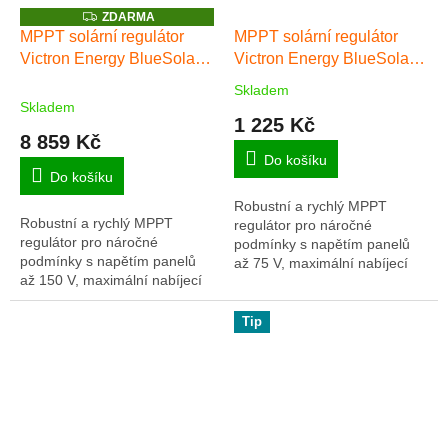
Z
ZDARMA
D
MPPT solární regulátor
MPPT solární regulátor
A
Victron Energy BlueSolar
Victron Energy BlueSolar
R
M
150/70-Tr
75/10
A
Skladem
Průměrné
Skladem
hodnocení
1 225 Kč
produktu
8 859 Kč
je
Do košíku
5,0
Do košíku
z
Robustní a rychlý MPPT
5
Robustní a rychlý MPPT
regulátor pro náročné
hvězdiček.
regulátor pro náročné
podmínky s napětím panelů
podmínky s napětím panelů
až 75 V, maximální nabíjecí
až 150 V, maximální nabíjecí
proud 10 A. Baterie 12/24V,
proud 70 A. Baterie 12/24/48V,
FV max 145/290Wp. Plná
FV max 1000/2000/4000Wp.
záruka 5 let.
Tip
Plná záruka 5 let.