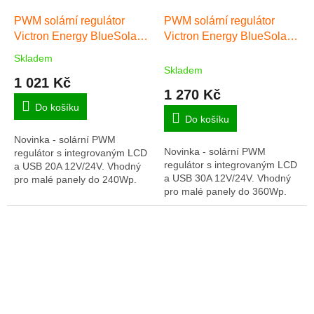
PWM solární regulátor
PWM solární regulátor
Victron Energy BlueSolar-
Victron Energy BlueSolar-
LCD&USB 20A
LCD&USB 30A
Skladem
Průměrné
Skladem
hodnocení
1 021 Kč
produktu
1 270 Kč
je
Do košíku
4,5
Do košíku
z
Novinka - solární PWM
5
Novinka - solární PWM
regulátor s integrovaným LCD
hvězdiček.
regulátor s integrovaným LCD
a USB 20A 12V/24V. Vhodný
a USB 30A 12V/24V. Vhodný
pro malé panely do 240Wp.
pro malé panely do 360Wp.
Plná záruka 5 let.
Plná záruka 5 let.