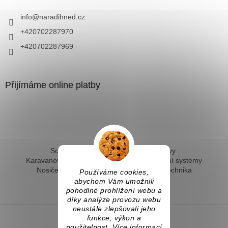
info
@
naradihned.cz
+420702287970
+420702287969
Přijímáme online platby
Solární ohřev vody - kompletní sestavy
Karavanové solární systémy
Ostrovní solární systémy
Nosiče kol na tažné
Hevery a dílenská technika
Používáme cookies,
Fotovoltaický ohřev vody
abychom Vám umožnili
pohodlné prohlížení webu a
díky analýze provozu webu
neustále zlepšovali jeho
funkce, výkon a
použitelnost. Více informací