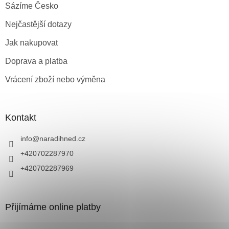
Sázíme Česko
Nejčastější dotazy
Jak nakupovat
Doprava a platba
Vrácení zboží nebo výměna
Kontakt
info
@
naradihned.cz
+420702287970
+420702287969
Přijímáme online platby