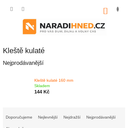
Přejít
na
NÁKU
obsah
KOŠÍK
Kleště kulaté
Nejprodávanější
Kleště kulaté 160 mm
Skladem
144 Kč
Ř
a
Doporučujeme
Nejlevnější
Nejdražší
Nejprodávanější
z