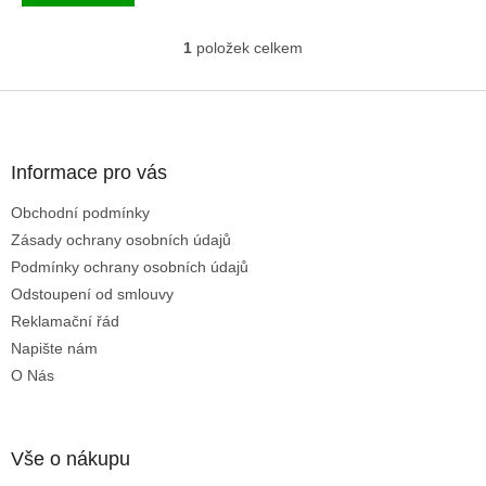
1
položek celkem
O
v
l
Z
á
á
d
p
a
a
Informace pro vás
c
t
í
Obchodní podmínky
í
p
Zásady ochrany osobních údajů
r
v
Podmínky ochrany osobních údajů
k
Odstoupení od smlouvy
y
Reklamační řád
v
ý
Napište nám
p
O Nás
i
s
u
Vše o nákupu