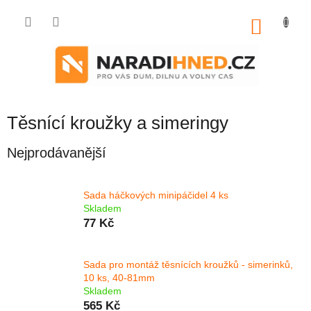
Přejít
na
NÁKU
obsah
KOŠÍK
Těsnící kroužky a simeringy
Nejprodávanější
Sada háčkových minipáčidel 4 ks
Skladem
77 Kč
Sada pro montáž těsnících kroužků - simerinků,
10 ks, 40-81mm
Skladem
565 Kč