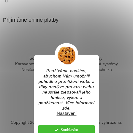
Přijímáme online platby
Solární ohřev vody - kompletní sestavy
Karavanové solární systémy
Ostrovní solární systémy
Nosiče kol na tažné
Hevery a dílenská technika
Používáme cookies,
Fotovoltaický ohřev vody
abychom Vám umožnili
pohodlné prohlížení webu a
díky analýze provozu webu
neustále zlepšovali jeho
funkce, výkon a
použitelnost. Více informací
Vytvořil Shoptet
zde
.
Nastavení
Copyright 2026
Naradihned.cz
. Všechna práva vyhrazena.
Souhlasím