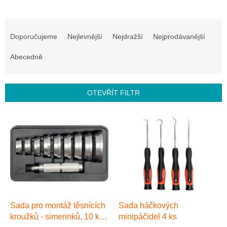
Ř
a
Doporučujeme
Nejlevnější
Nejdražší
Nejprodávanější
z
e
Abecedně
n
í
p
OTEVŘÍT FILTR
r
o
V
d
ý
u
p
k
i
t
s
ů
p
r
o
d
Sada pro montáž těsnících
Sada háčkových
u
kroužků - simerinků, 10 ks,
minipáčidel 4 ks