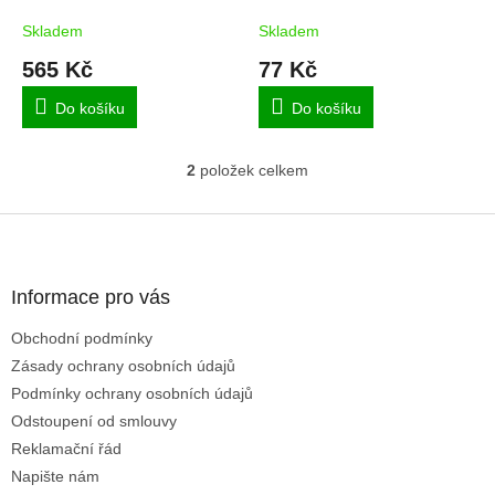
k
40-81mm
t
Skladem
Skladem
ů
565 Kč
77 Kč
Do košíku
Do košíku
2
položek celkem
O
v
l
Z
á
á
d
p
a
a
Informace pro vás
c
t
í
Obchodní podmínky
í
p
Zásady ochrany osobních údajů
r
v
Podmínky ochrany osobních údajů
k
Odstoupení od smlouvy
y
Reklamační řád
v
ý
Napište nám
p