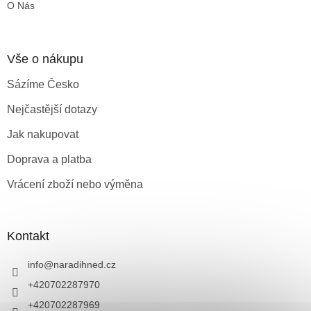
O Nás
i
s
u
Vše o nákupu
Sázíme Česko
Nejčastější dotazy
Jak nakupovat
Doprava a platba
Vrácení zboží nebo výměna
Kontakt
info
@
naradihned.cz
+420702287970
+420702287969