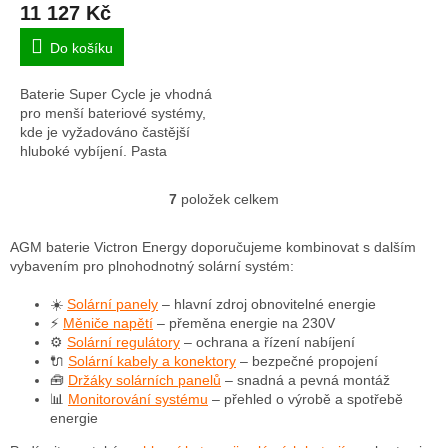
11 127 Kč
produktu
je
Do košíku
5,0
z
Baterie Super Cycle je vhodná
5
pro menší bateriové systémy,
hvězdiček.
kde je vyžadováno častější
hluboké vybíjení. Pasta
pozitivních desek je méně
citlivá na měknutí, a to i v
7
položek celkem
O
případě...
v
l
AGM baterie Victron Energy doporučujeme kombinovat s dalším
á
vybavením pro plnohodnotný solární systém:
d
a
☀️
Solární panely
– hlavní zdroj obnovitelné energie
c
⚡
Měniče napětí
– přeměna energie na 230V
í
⚙️
Solární regulátory
– ochrana a řízení nabíjení
p
🔌
Solární kabely a konektory
– bezpečné propojení
r
🧰
Držáky solárních panelů
– snadná a pevná montáž
v
📊
Monitorování systému
– přehled o výrobě a spotřebě
k
energie
y