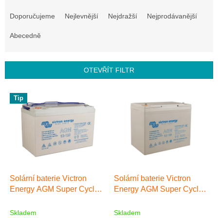
Ř
a
Doporučujeme
Nejlevnější
Nejdražší
Nejprodávanější
z
e
Abecedně
n
í
p
OTEVŘÍT FILTR
r
o
V
Tip
d
ý
u
p
k
i
t
s
ů
p
r
o
d
Solární baterie Victron
Solární baterie Victron
u
Energy AGM Super Cycle
Energy AGM Super Cycle
k
125Ah
100Ah
t
Skladem
Skladem