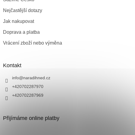
Nejčastější dotazy
Jak nakupovat
Doprava a platba
Vrácení zboží nebo výměna
Kontakt
info
@
naradihned.cz
+420702287970
+420702287969
Přijímáme online platby