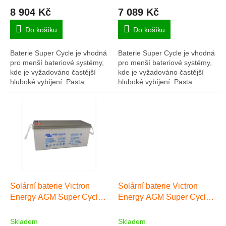
ů
8 904 Kč
7 089 Kč
Do košíku
Do košíku
Baterie Super Cycle je vhodná
Baterie Super Cycle je vhodná
pro menší bateriové systémy,
pro menší bateriové systémy,
kde je vyžadováno častější
kde je vyžadováno častější
hluboké vybíjení. Pasta
hluboké vybíjení. Pasta
pozitivních desek je méně
pozitivních desek je méně
citlivá na měknutí, a to i v
citlivá na měknutí, a to i v
případě...
případě...
Solární baterie Victron
Solární baterie Victron
Energy AGM Super Cycle
Energy AGM Super Cycle
230Ah
25Ah
Skladem
Skladem