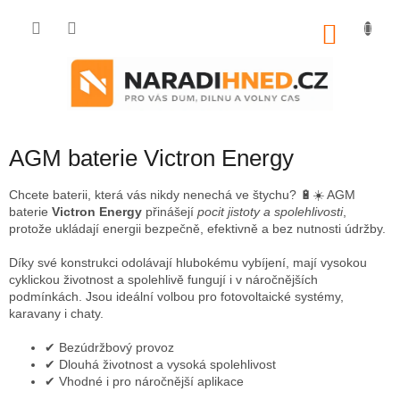
Přejít
na
NÁKU
obsah
KOŠÍK
AGM baterie Victron Energy
Chcete baterii, která vás nikdy nenechá ve štychu? 🔋☀️ AGM
baterie
Victron Energy
přinášejí
pocit jistoty a spolehlivosti
,
protože ukládají energii bezpečně, efektivně a bez nutnosti údržby.
Díky své konstrukci odolávají hlubokému vybíjení, mají vysokou
cyklickou životnost a spolehlivě fungují i v náročnějších
podmínkách. Jsou ideální volbou pro fotovoltaické systémy,
karavany i chaty.
✔ Bezúdržbový provoz
✔ Dlouhá životnost a vysoká spolehlivost
✔ Vhodné i pro náročnější aplikace