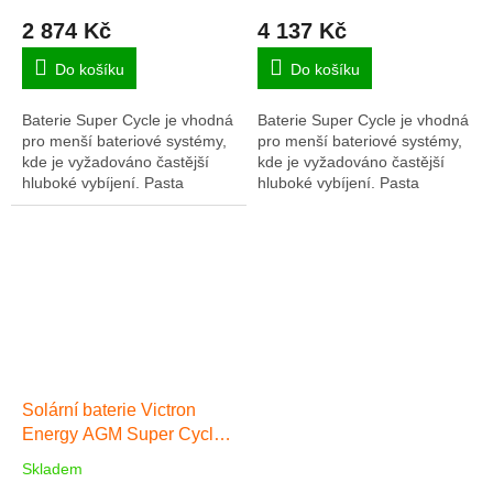
2 874 Kč
4 137 Kč
Do košíku
Do košíku
Baterie Super Cycle je vhodná
Baterie Super Cycle je vhodná
pro menší bateriové systémy,
pro menší bateriové systémy,
kde je vyžadováno častější
kde je vyžadováno častější
hluboké vybíjení. Pasta
hluboké vybíjení. Pasta
pozitivních desek je méně
pozitivních desek je méně
citlivá na měknutí, a to i v
citlivá na měknutí, a to i v
případě...
případě...
Solární baterie Victron
Energy AGM Super Cycle
170Ah
Skladem
Průměrné
hodnocení