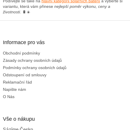
Podívejte se také na
hlavní kategorii solárních baterií
a vyberte si
v
variantu, která vám přinese
nejlepší poměr výkonu, ceny a
ý
životnosti
. 🔋☀️
p
i
Z
s
á
u
p
a
Informace pro vás
t
Obchodní podmínky
í
Zásady ochrany osobních údajů
Podmínky ochrany osobních údajů
Odstoupení od smlouvy
Reklamační řád
Napište nám
O Nás
Vše o nákupu
Sázíme Česko