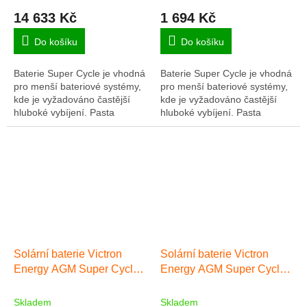
14 633 Kč
1 694 Kč
Do košíku
Do košíku
Baterie Super Cycle je vhodná
Baterie Super Cycle je vhodná
pro menší bateriové systémy,
pro menší bateriové systémy,
kde je vyžadováno častější
kde je vyžadováno častější
hluboké vybíjení. Pasta
hluboké vybíjení. Pasta
pozitivních desek je méně
pozitivních desek je méně
citlivá na měknutí, a to i v
citlivá na měknutí, a to i v
případě...
případě...
Solární baterie Victron
Solární baterie Victron
Energy AGM Super Cycle
Energy AGM Super Cycle
38Ah
60Ah
Skladem
Skladem