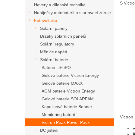
n
S Victr
Hevery a dílenská technika
e
Nabíječky autobaterií a startovací zdroje
l
Fotovoltaika
Solární panely
Držáky solárních panelů
Solární regulátory
Měniče napětí
Solární baterie
Baterie LiFePO
Gelové baterie Victron Energy
Gelové baterie MAXX
AGM baterie Victron Energy
Gelové baterie SOLARFAM
Kapalinové baterie Banner
Monitoring baterií
Victron
Victron Peak Power Pack
☀
DC jištění
