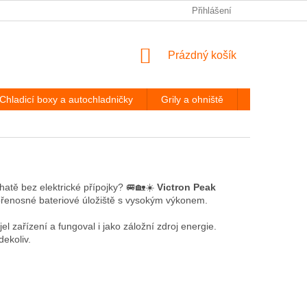
PODMÍNKY OCHRANY OSOBNÍCH ÚDAJŮ
Přihlášení
ODSTOUPENÍ OD
NÁKUPNÍ
Prázdný košík
KOŠÍK
Chladicí boxy a autochladničky
Grily a ohniště
Hevery a díl
hatě bez elektrické přípojky? 🚐🏡☀️
Victron Peak
 přenosné bateriové úložiště s vysokým výkonem.
l zařízení a fungoval i jako záložní zdroj energie.
ekoliv.