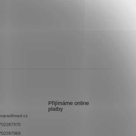
Přijímáme online
platby
@
naradihned.cz
702287970
702287969