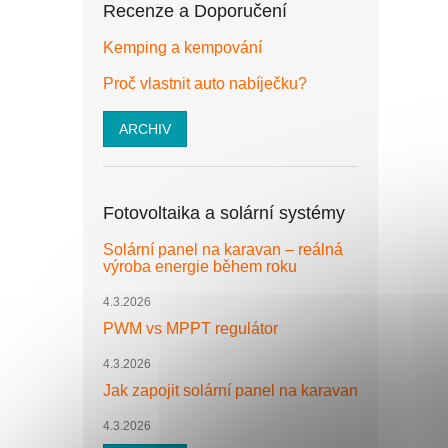
Recenze a Doporučení
Kemping a kempování
Proč vlastnit auto nabíječku?
ARCHIV
Fotovoltaika a solární systémy
Solární panel na karavan – reálná
výroba energie během roku
4.3.2026
PWM vs MPPT regulátor
4.3.2026
Jak zapojit solární panel na karavan
4.3.2026