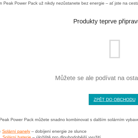
on Peak Power Pack už nikdy nezůstanete bez energie – ať jste na cest
Produkty teprve připra
Můžete se ale podívat na ostat
ZPĚT DO OBCHODU
 Peak Power Pack můžete snadno kombinovat s dalším solárním vybaven
️
Solární panely
– dobíjení energie ze slunce

Solární baterie
– úložiště pro dlouhodobější využití