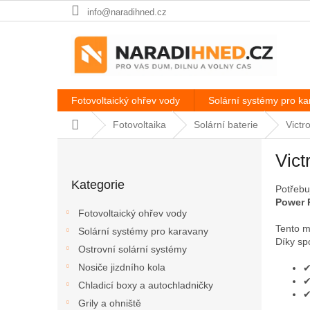
Přejít
info@naradihned.cz
na
obsah
Fotovoltaický ohřev vody
Solární systémy pro k
Domů
Fotovoltaika
Solární baterie
Victr
P
Vic
o
Přeskočit
s
Kategorie
kategorie
Potřebu
t
Power 
r
Fotovoltaický ohřev vody
a
Tento m
Solární systémy pro karavany
n
Díky sp
Ostrovní solární systémy
n
í
Nosiče jizdního kola
✔
✔
p
Chladicí boxy a autochladničky
✔
a
Grily a ohniště