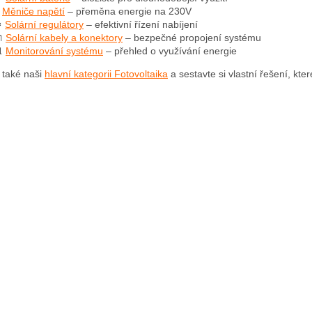
⚡
Měniče napětí
– přeměna energie na 230V
️
Solární regulátory
– efektivní řízení nabíjení

Solární kabely a konektory
– bezpečné propojení systému

Monitorování systému
– přehled o využívání energie
 také naši
hlavní kategorii Fotovoltaika
a sestavte si vlastní řešení, kte