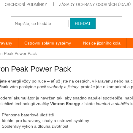
OBCHODNÍ PODMÍNKY
ZÁSADY OCHRANY OSOBNÍCH ÚDAJŮ
HLEDAT
aravany
Ostrovní solární systémy
Nosiče jizdního kola
on Peak Power Pack
tron Peak Power Pack
jete energii vždy po ruce – ať už jste na cestách, v karavanu nebo na c
Pack
vám poskytne
pocit svobody a jistoty
, protože jde o kompaktní a
oderní akumulátor je navržen tak, aby snadno napájel spotřebiče, nabíje
olehlivé technologii značky
Victron Energy
získáte
komfort a stabilitu
kd
 Přenosné bateriové úložiště
 Ideální pro karavany, chaty a ostrovní systémy
 Spolehlivý výkon a dlouhá životnost