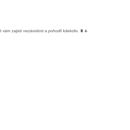
ré vám zajistí
nezávislost a pohodlí
kdekoliv. 🔋☀️