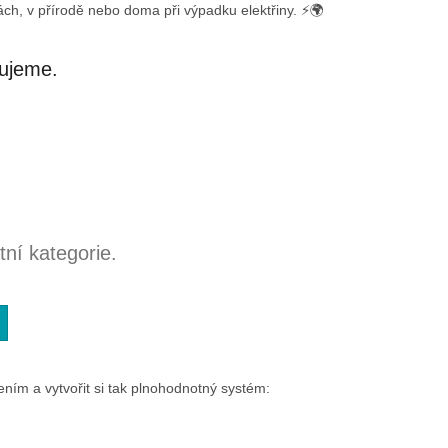
ách, v přírodě nebo doma při výpadku elektřiny. ⚡🌍
vujeme.
ní kategorie.
ím a vytvořit si tak plnohodnotný systém: