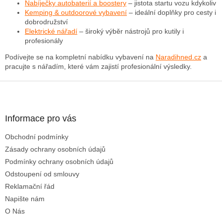
k
Nabíječky autobaterií a boostery
– jistota startu vozu kdykoliv
y
Kemping & outdoorové vybavení
– ideální doplňky pro cesty i
v
dobrodružství
ý
Elektrické nářadí
– široký výběr nástrojů pro kutily i
p
profesionály
i
Podívejte se na kompletní nabídku vybavení na
Naradihned.cz
a
s
pracujte s nářadím, které vám zajistí profesionální výsledky.
u
Z
á
p
a
Informace pro vás
t
Obchodní podmínky
í
Zásady ochrany osobních údajů
Podmínky ochrany osobních údajů
Odstoupení od smlouvy
Reklamační řád
Napište nám
O Nás