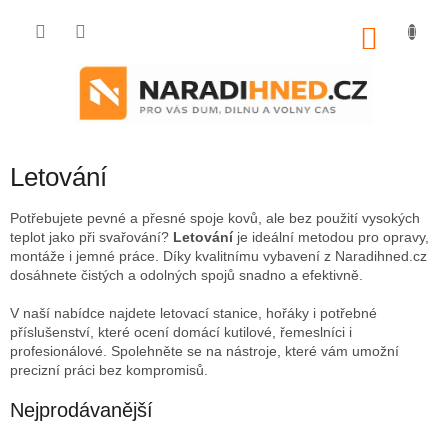
Přejít
na
NÁKU
obsah
KOŠÍK
Letování
Potřebujete pevné a přesné spoje kovů, ale bez použití vysokých
teplot jako při svařování?
Letování
je ideální metodou pro opravy,
montáže i jemné práce. Díky kvalitnímu vybavení z Naradihned.cz
dosáhnete čistých a odolných spojů snadno a efektivně.
V naší nabídce najdete letovací stanice, hořáky i potřebné
příslušenství, které ocení domácí kutilové, řemeslníci i
profesionálové. Spolehněte se na nástroje, které vám umožní
precizní práci bez kompromisů.
Nejprodávanější