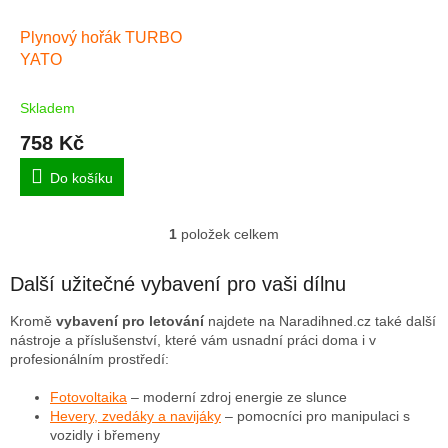
o
d
Plynový hořák TURBO
u
YATO
k
t
Skladem
ů
758 Kč
Do košíku
1
položek celkem
O
v
l
Další užitečné vybavení pro vaši dílnu
á
d
Kromě
vybavení pro letování
najdete na Naradihned.cz také další
a
nástroje a příslušenství, které vám usnadní práci doma i v
c
profesionálním prostředí:
í
p
Fotovoltaika
– moderní zdroj energie ze slunce
r
Hevery, zvedáky a navijáky
– pomocníci pro manipulaci s
v
vozidly i břemeny