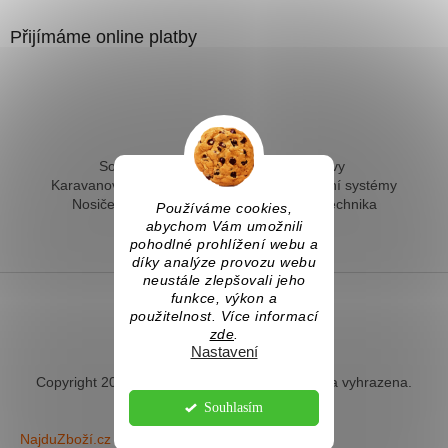
Přijímáme online platby
Solární ohřev vody - kompletní sestavy
Karavanové solární systémy
Ostrovní solární systémy
Nosiče kol na tažné
Hevery a dílenská technika
Používáme cookies,
Fotovoltaický ohřev vody
abychom Vám umožnili
pohodlné prohlížení webu a
díky analýze provozu webu
neustále zlepšovali jeho
funkce, výkon a
použitelnost. Více informací
Vytvořil Shoptet
zde
.
Nastavení
Copyright 2026
Naradihned.cz
. Všechna práva vyhrazena.
Souhlasím
NajduZboží.cz