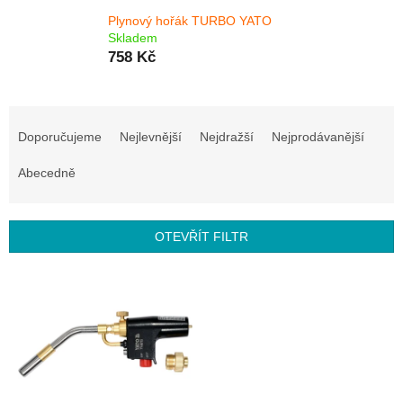
Plynový hořák TURBO YATO
Skladem
758 Kč
Ř
a
Doporučujeme
Nejlevnější
Nejdražší
Nejprodávanější
z
e
Abecedně
n
í
p
OTEVŘÍT FILTR
r
o
V
d
ý
u
p
k
i
t
s
ů
p
r