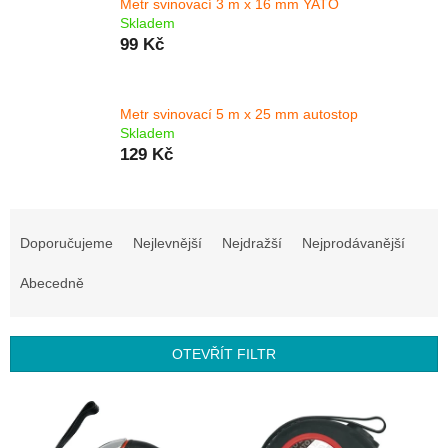
Metr svinovací 3 m x 16 mm YATO
Skladem
99 Kč
Metr svinovací 5 m x 25 mm autostop
Skladem
129 Kč
Ř
a
Doporučujeme
Nejlevnější
Nejdražší
Nejprodávanější
z
e
Abecedně
n
í
p
OTEVŘÍT FILTR
r
o
V
d
ý
u
p