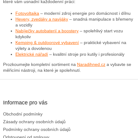
které vám usnadní každodenní práci:
í
p
Fotovoltaika
– moderní zdroj energie pro domácnost i dílnu
r
Hevery, zvedáky a navijáky
– snadná manipulace s břemeny
v
a vozidly
k
Nabíječky autobaterií a boostery
– spolehlivý start vozu
y
kdykoliv
v
Kemping & outdoorové vybavení
– praktické vybavení na
ý
výlety a dovolenou
p
Elektrické nářadí
– kvalitní stroje pro kutily i profesionály
i
s
Prozkoumejte kompletní sortiment na
Naradihned.cz
a vybavte se
u
měřicími nástroji, na které je spolehnutí.
Z
á
p
a
Informace pro vás
t
Obchodní podmínky
í
Zásady ochrany osobních údajů
Podmínky ochrany osobních údajů
Odstoupení od smlouvy