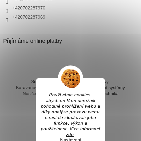
+420702287970
+420702287969
Přijímáme online platby
Solární ohřev vody - kompletní sestavy
Karavanové solární systémy
Ostrovní solární systémy
Nosiče kol na tažné
Hevery a dílenská technika
Používáme cookies,
Fotovoltaický ohřev vody
abychom Vám umožnili
pohodlné prohlížení webu a
díky analýze provozu webu
neustále zlepšovali jeho
funkce, výkon a
použitelnost. Více informací
Vytvořil Shoptet
zde
.
Nastavení