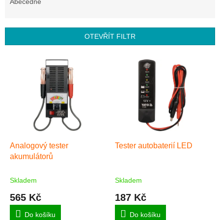
e
Abecedně
n
í
p
OTEVŘÍT FILTR
r
o
V
d
ý
u
p
k
i
t
s
ů
p
r
o
d
Analogový tester
Tester autobaterií LED
u
akumulátorů
k
t
Skladem
Skladem
ů
565 Kč
187 Kč
Do košíku
Do košíku