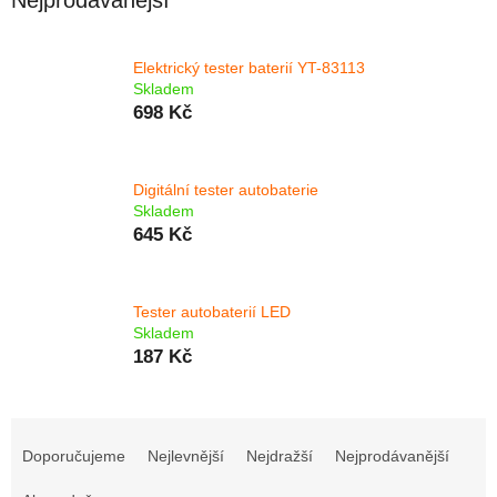
Nejprodávanější
Elektrický tester baterií YT-83113
Skladem
698 Kč
Digitální tester autobaterie
Skladem
645 Kč
Tester autobaterií LED
Skladem
187 Kč
Ř
a
Doporučujeme
Nejlevnější
Nejdražší
Nejprodávanější
z