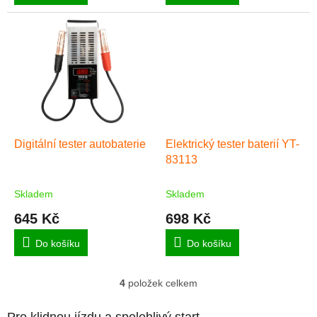
Digitální tester autobaterie
Elektrický tester baterií YT-
83113
Skladem
Skladem
645 Kč
698 Kč
Do košíku
Do košíku
4
položek celkem
O
v
l
Pro klidnou jízdu a spolehlivý start