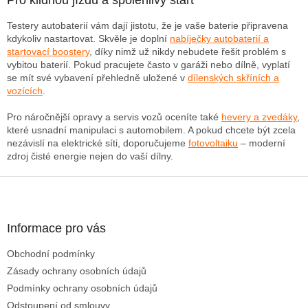
á
d
Testery autobaterií vám dají jistotu, že je vaše baterie připravena
a
kdykoliv nastartovat. Skvěle je doplní
nabíječky autobaterií a
c
startovací boostery
, díky nimž už nikdy nebudete řešit problém s
í
vybitou baterií. Pokud pracujete často v garáži nebo dílně, vyplatí
p
se mít své vybavení přehledně uložené v
dílenských skříních a
r
vozících
.
v
k
Pro náročnější opravy a servis vozů oceníte také
hevery a zvedáky
,
y
které usnadní manipulaci s automobilem. A pokud chcete být zcela
v
nezávislí na elektrické síti, doporučujeme
fotovoltaiku
– moderní
ý
zdroj čisté energie nejen do vaší dílny.
p
i
Z
s
á
u
p
a
Informace pro vás
t
Obchodní podmínky
í
Zásady ochrany osobních údajů
Podmínky ochrany osobních údajů
Odstoupení od smlouvy