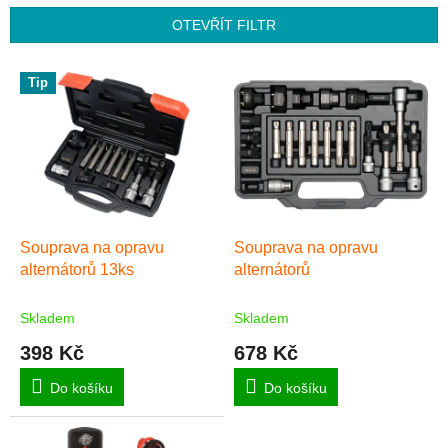
í
p
OTEVŘÍT FILTR
r
o
V
Tip
d
ý
u
p
k
i
t
s
ů
p
r
o
d
Souprava na opravu
Souprava na opravu
u
alternátorů 13ks
alternátorů
k
t
Skladem
Skladem
ů
398 Kč
678 Kč
Do košíku
Do košíku