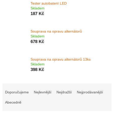
Tester autobaterií LED
Skladem
187 Kč
Souprava na opravu alternátorů
Skladem
678 Kč
Souprava na opravu alternátorů 13ks
Skladem
398 Kč
Ř
a
Doporučujeme
Nejlevnější
Nejdražší
Nejprodávanější
z
e
Abecedně
n