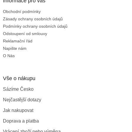
a
Informace pro vás
t
Obchodní podmínky
í
Zásady ochrany osobních údajů
Podmínky ochrany osobních údajů
Odstoupení od smlouvy
Reklamační řád
Napište nám
O Nás
Vše o nákupu
Sázíme Česko
Nejčastější dotazy
Jak nakupovat
Doprava a platba
Vrácení zboží nebo výměna