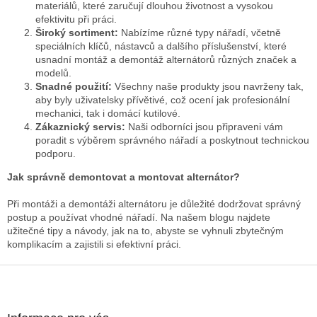
a
materiálů, které zaručují dlouhou životnost a vysokou
c
efektivitu při práci.
í
Široký sortiment:
Nabízíme různé typy nářadí, včetně
p
speciálních klíčů, nástavců a dalšího příslušenství, které
r
usnadní montáž a demontáž alternátorů různých značek a
v
modelů.
k
Snadné použití:
Všechny naše produkty jsou navrženy tak,
y
aby byly uživatelsky přívětivé, což ocení jak profesionální
v
mechanici, tak i domácí kutilové.
ý
Zákaznický servis:
Naši odborníci jsou připraveni vám
p
poradit s výběrem správného nářadí a poskytnout technickou
i
podporu.
s
Jak správně demontovat a montovat alternátor?
u
Při montáži a demontáži alternátoru je důležité dodržovat správný
postup a používat vhodné nářadí. Na našem blogu najdete
užitečné tipy a návody, jak na to, abyste se vyhnuli zbytečným
komplikacím a zajistili si efektivní práci.
Z
á
p