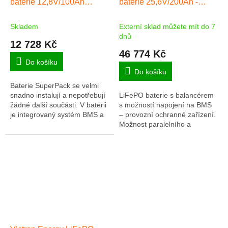
baterie 12,8V/100Ah
baterie 25,6V/200Ah -
R
M
Lithium SuperPack
Smart
A
HighCurrent
Skladem
Externí sklad můžete mít do 7
dnů
12 728 Kč
46 774 Kč
Do košíku
Do košíku
Baterie SuperPack se velmi
snadno instalují a nepotřebují
LiFePO baterie s balancérem
žádné další součásti. V baterii
s možností napojení na BMS
je integrovaný systém BMS a
– provozní ochranné zařízení.
pojistný odpojovač. TRVALÝ
Možnost paralelního a
VYBÍJECÍ PROUD AŽ 100A.
sériového řazení + vestavěné
Bluetooth