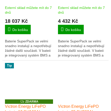
SuperPack
SuperPack
A
Externí sklad můžete mít do 7
Externí sklad můžete mít do 7
dnů
dnů
18 037 Kč
4 432 Kč
Do košíku
Do košíku
Baterie SuperPack se velmi
Baterie SuperPack se velmi
snadno instalují a nepotřebují
snadno instalují a nepotřebují
žádné další součásti. V bateii
žádné další součásti. V bateii
je integrovaný systém BMS a
je integrovaný systém BMS a
pojistný odpojovač.
pojistný odpojovač.
Tip
Z
ZDARMA
D
Victron Energy LiFePO
Victron Energy LiFePO
A