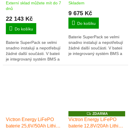
Externí sklad můžete mít do 7
Skladem
dnů
9 675 Kč
22 143 Kč
Do košíku
Do košíku
Baterie SuperPack se velmi
Baterie SuperPack se velmi
snadno instalují a nepotřebují
snadno instalují a nepotřebují
žádné další součásti. V bateii
žádné další součásti. V bateii
je integrovaný systém BMS a
je integrovaný systém BMS a
pojistný odpojovač.
pojistný odpojovač.
Z
ZDARMA
D
Victron Energy LiFePO
Victron Energy LiFePO
A
baterie 25,6V/50Ah Lithium
baterie 12,8V/20Ah Lithium
R
M