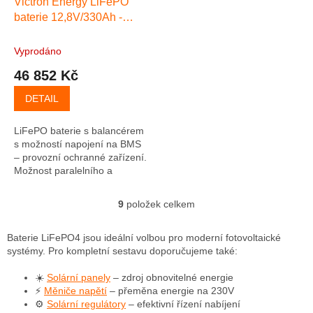
Victron Energy LiFePO
baterie 12,8V/330Ah -
Smart
Vyprodáno
46 852 Kč
DETAIL
LiFePO baterie s balancérem
s možností napojení na BMS
– provozní ochranné zařízení.
Možnost paralelního a
sériového řazení + vestavěný
Bluetooth
9
položek celkem
O
v
l
Baterie LiFePO4 jsou ideální volbou pro moderní fotovoltaické
á
systémy. Pro kompletní sestavu doporučujeme také:
d
a
☀️
Solární panely
– zdroj obnovitelné energie
c
⚡
Měniče napětí
– přeměna energie na 230V
í
⚙️
Solární regulátory
– efektivní řízení nabíjení