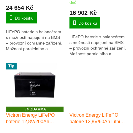
hodnocení
ů
dnů
produktu
24 654 Kč
16 902 Kč
je
5,0
Do košíku
Do košíku
z
5
LiFePO baterie s balancérem
hvězdiček.
LiFePO baterie s balancérem
s možností napojení na BMS
s možností napojení na BMS
– provozní ochranné zařízení.
– provozní ochranné zařízení.
Možnost paralelního a
Možnost paralelního a
sériového řazení + vestavěné
sériového řazení + vestavěné
Bluetooth
Bluetooth.
Tip
Z
ZDARMA
D
Victron Energy LiFePO
Victron Energy LiFePO
A
baterie 12,8V/200Ah
baterie 12,8V/60Ah Lithium
R
M
Lithium SuperPack
SuperPack
A