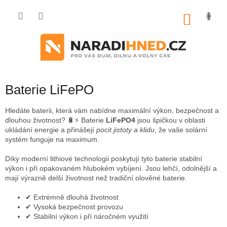
Přejít
na
NÁKU
obsah
KOŠÍK
Baterie LiFePO
Hledáte baterii, která vám nabídne maximální výkon, bezpečnost a
dlouhou životnost? 🔋⚡ Baterie
LiFePO4
jsou špičkou v oblasti
ukládání energie a přinášejí
pocit jistoty a klidu
, že vaše solární
systém funguje na maximum.
Díky moderní lithiové technologii poskytují tyto baterie stabilní
výkon i při opakovaném hlubokém vybíjení. Jsou lehčí, odolnější a
mají výrazně delší životnost než tradiční olověné baterie.
✔ Extrémně dlouhá životnost
✔ Vysoká bezpečnost provozu
✔ Stabilní výkon i při náročném využití