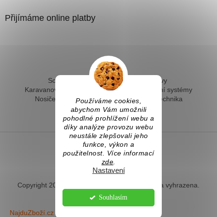
Přijímáme online platby
Solární ohřev vody - kompletní sestavy
Karavanové solární systémy
Ostrovní solární systémy
Nosiče kol na tažné
Hevery a dílenská technika
Používáme cookies,
Fotovoltaický ohřev vody
abychom Vám umožnili
pohodlné prohlížení webu a
díky analýze provozu webu
neustále zlepšovali jeho
funkce, výkon a
použitelnost. Více informací
Vytvořil Shoptet
zde
.
Nastavení
Copyright 2026
Naradihned.cz
. Všechna práva vyhrazena.
Souhlasím
NajduZboží.cz