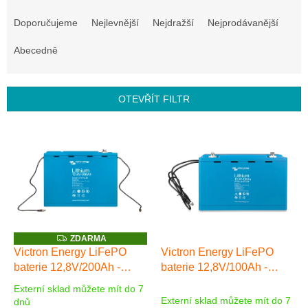
Ř
a
Doporučujeme
Nejlevnější
Nejdražší
Nejprodávanější
z
e
Abecedně
n
í
p
OTEVŘÍT FILTR
r
o
V
d
ý
u
p
k
i
t
s
ů
p
r
o
Z
ZDARMA
D
d
Victron Energy LiFePO
Victron Energy LiFePO
A
u
baterie 12,8V/200Ah -
baterie 12,8V/100Ah -
R
M
k
Smart
Smart
A
Externí sklad můžete mít do 7
t
Průměrné
Externí sklad můžete mít do 7
dnů