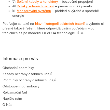
p
🔌
Solární kabely a konektory
– bezpečné propojení
r
🧰
Držáky solárních panelů
– pevná montáž panelů
v
📊
Monitorování systému
– přehled o výrobě a spotřebě
k
energie
y
Podívejte se také na
hlavní kategorii solárních baterií
a vyberte si
v
přesně takové řešení, které odpovídá vašim potřebám – od
ý
tradičních až po moderní LiFePO4 technologie. 🔋☀️
p
i
Z
s
á
u
p
a
Informace pro vás
t
Obchodní podmínky
í
Zásady ochrany osobních údajů
Podmínky ochrany osobních údajů
Odstoupení od smlouvy
Reklamační řád
Napište nám
O Nás