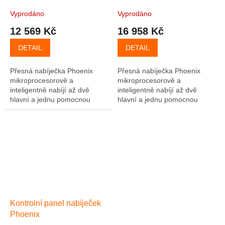
Vyprodáno
Vyprodáno
12 569 Kč
16 958 Kč
DETAIL
DETAIL
Přesná nabíječka Phoenix
Přesná nabíječka Phoenix
mikroprocesorově a
mikroprocesorově a
inteligentně nabíjí až dvě
inteligentně nabíjí až dvě
hlavní a jednu pomocnou
hlavní a jednu pomocnou
(startovací) baterii. Vhodné
(startovací) baterii. Vhodné
pro všechny typy akumulátorů,
pro všechny typy akumulátorů,
možnost individuálního...
možnost individuálního...
Kontrolní panel nabíječek
Phoenix