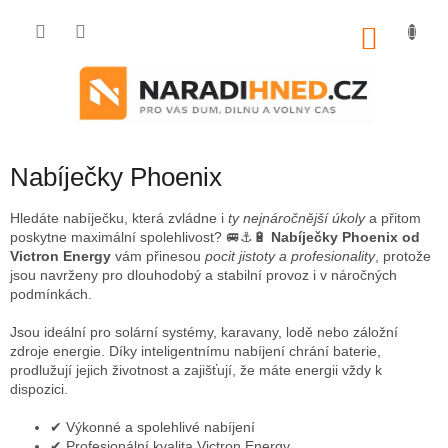
Přejít
na
NÁKU
obsah
KOŠÍK
Nabíječky Phoenix
Hledáte nabíječku, která zvládne i
ty nejnáročnější úkoly
a přitom
poskytne maximální spolehlivost? 🚐⚓🔋
Nabíječky Phoenix od
Victron Energy
vám přinesou
pocit jistoty a profesionality
, protože
jsou navrženy pro dlouhodobý a stabilní provoz i v náročných
podmínkách.
Jsou ideální pro solární systémy, karavany, lodě nebo záložní
zdroje energie. Díky inteligentnímu nabíjení chrání baterie,
prodlužují jejich životnost a zajišťují, že máte energii vždy k
dispozici.
✔ Výkonné a spolehlivé nabíjení
✔ Profesionální kvalita Victron Energy