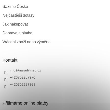
Sázíme Česko
Nejčastější dotazy
Jak nakupovat
Doprava a platba
Vrácení zboží nebo výměna
Kontakt
info
@
naradihned.cz
+420702287970
+420702287969
Přijímáme online platby