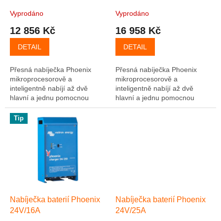
k
A
t
Vyprodáno
Vyprodáno
ů
12 856 Kč
16 958 Kč
DETAIL
DETAIL
Přesná nabíječka Phoenix
Přesná nabíječka Phoenix
mikroprocesorově a
mikroprocesorově a
inteligentně nabíjí až dvě
inteligentně nabíjí až dvě
hlavní a jednu pomocnou
hlavní a jednu pomocnou
(startovací) baterii. Vhodné
(startovací) baterii. Vhodné
pro všechny typy akumulátorů,
pro všechny typy akumulátorů,
Tip
možnost individuálního...
možnost individuálního...
Nabíječka baterií Phoenix
Nabíječka baterií Phoenix
24V/16A
24V/25A