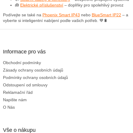
k
🧰
Elektrické příslušenství
– doplňky pro spolehlivý provoz
y
Podívejte se také na
Phoenix Smart IP43
nebo
BlueSmart IP22
– a
v
vyberte si inteligentní nabíjení podle vašich potřeb. 💙🔋
ý
p
Z
i
á
s
u
p
a
Informace pro vás
t
Obchodní podmínky
í
Zásady ochrany osobních údajů
Podmínky ochrany osobních údajů
Odstoupení od smlouvy
Reklamační řád
Napište nám
O Nás
Vše o nákupu