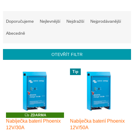
Ř
a
Doporučujeme
Nejlevnější
Nejdražší
Nejprodávanější
z
e
Abecedně
n
í
p
OTEVŘÍT FILTR
r
o
V
Tip
d
ý
u
p
k
i
t
s
ů
p
r
o
Z
ZDARMA
D
d
Nabíječka baterií Phoenix
Nabíječka baterií Phoenix
A
u
12V/30A
12V/50A
R
M