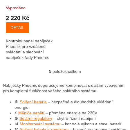
Vyprodáno
2 220 Kč
DETAIL
Kontrolní panel nabíječek
Phoenix pro vzdálené
ovládání a sledování
nabíječek řady Phoenix
5
položek celkem
O
v
l
Nabíječky Phoenix doporučujeme kombinovat s dalším vybavením
á
pro kompletní funkčnost vašeho solárního systému:
d
a
🔋
Solární baterie
– bezpečné a dlouhodobé ukládání
c
energie
í
⚡
Měniče napětí
– přeměna energie na 230V
p
⚙️
Solární regulátory
– chytré řízení nabíjení
r
📊
Monitorování systému
– kontrola výkonu a stavu baterií
v
🔌
Solární kabely a konektory
– bezpečné propojení systému