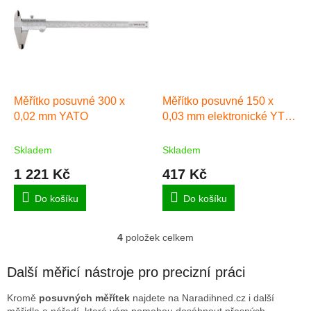
Měřítko posuvné 300 x
Měřítko posuvné 150 x
0,02 mm YATO
0,03 mm elektronické YT-
7201
Skladem
Skladem
1 221 Kč
417 Kč
Do košíku
Do košíku
4
položek celkem
O
v
l
Další měřicí nástroje pro precizní práci
á
d
Kromě
posuvných měřítek
najdete na Naradihned.cz i další
a
měřidla a nářadí, které vám pomohou dosáhnout přesných