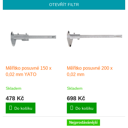
p
OTEVŘÍT FILTR
r
o
V
d
ý
u
p
k
i
t
s
ů
p
r
o
d
Měřítko posuvné 150 x
Měřítko posuvné 200 x
u
0,02 mm YATO
0,02 mm
k
t
Skladem
Skladem
ů
478 Kč
698 Kč
Do košíku
Do košíku
Nejprodávánější