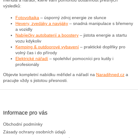
c
výsledků:
í
p
Fotovoltaika
– úsporný zdroj energie ze slunce
r
Hevery, zvedáky a navijáky
– snadná manipulace s břemeny
v
a vozidly
k
Nabíječky autobaterií a boostery
– jistota energie a startu
y
vozu kdykoliv
v
Kemping & outdoorové vybavení
– praktické doplňky pro
ý
volný čas i do přírody
p
Elektrické nářadí
– spolehliví pomocníci pro kutily i
i
profesionály
s
Objevte kompletní nabídku měřidel a nářadí na
Naradihned.cz
a
u
pracujte vždy s jistotou přesnosti.
Z
á
p
a
Informace pro vás
t
Obchodní podmínky
í
Zásady ochrany osobních údajů