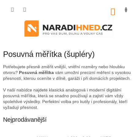
Přejít
na
NÁKU
obsah
KOŠÍK
Posuvná měřítka (šupléry)
Potřebujete přesně změřit vnější, vnitřní rozměry nebo hloubku
otvoru?
Posuvná měřítka
vám umožní precizní měření s vysokou
přesností, kterou oceníte v dílně, garáži i při domácích projektech.
V naší nabídce najdete klasická analogová i moderní digitální
posuvná měřítka, která se snadno používají a zajistí vám vždy
spolehlivé výsledky. Perfektní volba pro kutily i profesionály, kteří
vyžadují přesnost.
Nejprodávanější