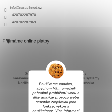
info
@
naradihned.cz
+420702287970
+420702287969
Přijímáme online platby
Solární ohřev vody - kompletní sestavy
Karavanové solární systémy
Ostrovní solární systémy
Nosiče kol na tažné
Hevery a dílenská technika
Používáme cookies,
Fotovoltaický ohřev vody
abychom Vám umožnili
pohodlné prohlížení webu a
díky analýze provozu webu
neustále zlepšovali jeho
funkce, výkon a
použitelnost. Více informací