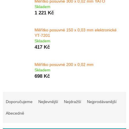
Měřítko posuvné 300 x 0,02 mm YATO
Skladem
1 221 Kč
Měřítko posuvné 150 x 0,03 mm elektronické
YT-7201
Skladem
417 Kč
Měřítko posuvné 200 x 0,02 mm
Skladem
698 Kč
Ř
a
Doporučujeme
Nejlevnější
Nejdražší
Nejprodávanější
z
e
Abecedně
n
í