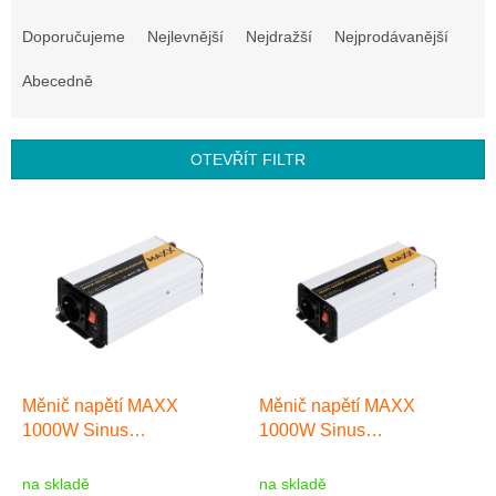
Ř
a
Doporučujeme
Nejlevnější
Nejdražší
Nejprodávanější
z
e
Abecedně
n
í
p
OTEVŘÍT FILTR
r
o
V
d
ý
u
p
k
i
t
s
ů
p
r
o
d
Měnič napětí MAXX
Měnič napětí MAXX
u
1000W Sinus
1000W Sinus
k
12VDC/230VAC
12VDC/230VAC
t
[500W/1000W]
[500W/1000W]
na skladě
na skladě