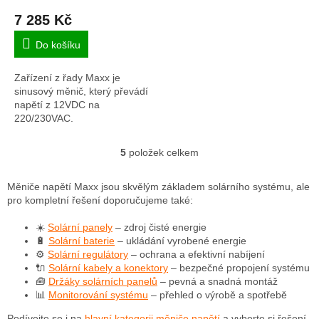
7 285 Kč
Do košíku
Zařízení z řady Maxx je
sinusový měnič, který převádí
napětí z 12VDC na
220/230VAC.
Charakteristickým rysem
měničů Maxx je jejich vysoká
5
položek celkem
O
kompatibilita s fotovoltaickými
v
systémy,...
l
Měniče napětí Maxx jsou skvělým základem solárního systému, ale
á
pro kompletní řešení doporučujeme také:
d
a
☀️
Solární panely
– zdroj čisté energie
c
🔋
Solární baterie
– ukládání vyrobené energie
í
⚙️
Solární regulátory
– ochrana a efektivní nabíjení
p
🔌
Solární kabely a konektory
– bezpečné propojení systému
r
🧰
Držáky solárních panelů
– pevná a snadná montáž
v
📊
Monitorování systému
– přehled o výrobě a spotřebě
k
Podívejte se i na
hlavní kategorii měniče napětí
a vyberte si řešení,