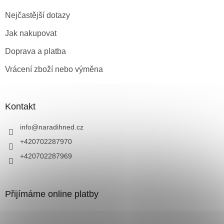
Nejčastější dotazy
Jak nakupovat
Doprava a platba
Vrácení zboží nebo výměna
Kontakt
info
@
naradihned.cz
+420702287970
+420702287969
Přijímáme online platby