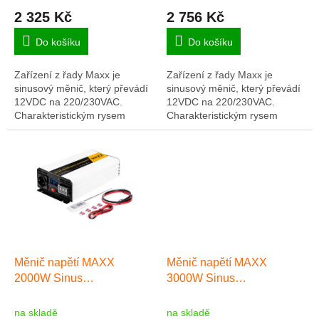
ů
2 325 Kč
2 756 Kč
Do košíku
Do košíku
Zařízení z řady Maxx je
Zařízení z řady Maxx je
sinusový měnič, který převádí
sinusový měnič, který převádí
12VDC na 220/230VAC.
12VDC na 220/230VAC.
Charakteristickým rysem
Charakteristickým rysem
pohonů Maxx je jejich vysoká
pohonů Maxx je jejich vysoká
kompatibilita s fotovoltaickými
kompatibilita s fotovoltaickými
systémy díky...
systémy díky...
Měnič napětí MAXX
Měnič napětí MAXX
2000W Sinus
3000W Sinus
12VDC/230VAC
12VDC/230VAC
[1000W/2000W]
[1500W/3000W]
na skladě
na skladě