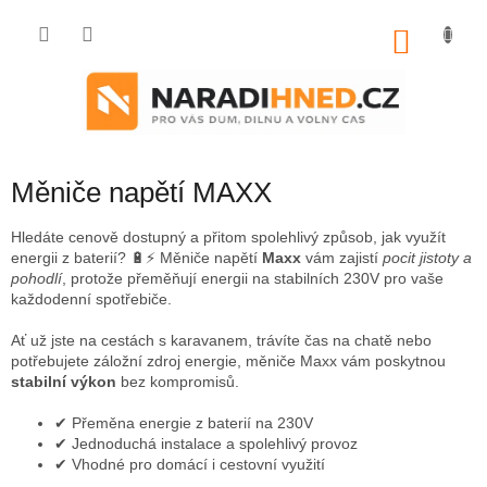
Přejít
na
NÁKU
obsah
KOŠÍK
Měniče napětí MAXX
Hledáte cenově dostupný a přitom spolehlivý způsob, jak využít
energii z baterií? 🔋⚡ Měniče napětí
Maxx
vám zajistí
pocit jistoty a
pohodlí
, protože přeměňují energii na stabilních 230V pro vaše
každodenní spotřebiče.
Ať už jste na cestách s karavanem, trávíte čas na chatě nebo
potřebujete záložní zdroj energie, měniče Maxx vám poskytnou
stabilní výkon
bez kompromisů.
✔ Přeměna energie z baterií na 230V
✔ Jednoduchá instalace a spolehlivý provoz
✔ Vhodné pro domácí i cestovní využití