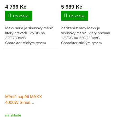
4 796 Kč
5 989 Kč
Do košíku
Do košíku
Maxx série je sinusový měnič,
Zařízení z řady Maxx je
který převádí 12VDC na
sinusový měnič, který převádí
220/230VAC.
12VDC na 220/230VAC.
Charakteristickým rysem
Charakteristickým rysem
měničů Maxx je jejich vysoká
měničů Maxx je jejich vysoká
kompatibilita s fotovoltaickými
kompatibilita s fotovoltaickými
systémy, která je možná...
systémy, která...
Měnič napětí MAXX
4000W Sinus
12VDC/230VAC
[2000W/4000W]
na skladě