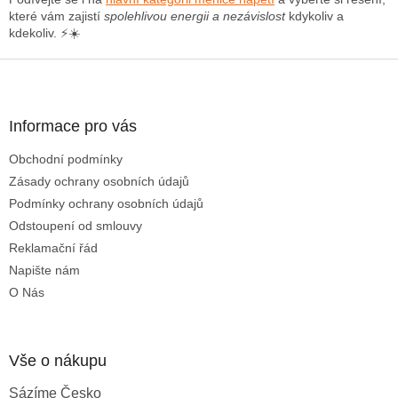
y
které vám zajistí
spolehlivou energii a nezávislost
kdykoliv a
v
kdekoliv. ⚡☀️
ý
p
Z
i
á
s
u
p
a
Informace pro vás
t
Obchodní podmínky
í
Zásady ochrany osobních údajů
Podmínky ochrany osobních údajů
Odstoupení od smlouvy
Reklamační řád
Napište nám
O Nás
Vše o nákupu
Sázíme Česko