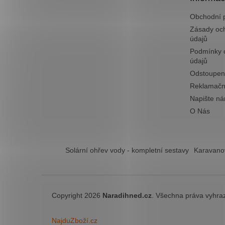
í
Obchodní 
Zásady oc
údajů
Podmínky 
údajů
Odstoupen
Reklamačn
Napište n
O Nás
Solární ohřev vody - kompletní sestavy
Karavanov
Copyright 2026
Naradihned.cz
. Všechna práva vyhra
NajduZboží.cz