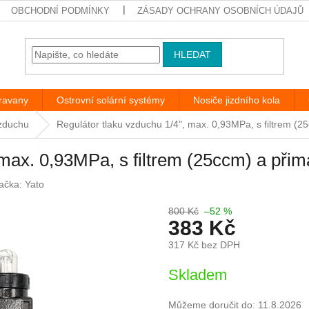
OBCHODNÍ PODMÍNKY
ZÁSADY OCHRANY OSOBNÍCH ÚDAJŮ
HLEDAT
aravany
Ostrovní solární systémy
Nosiče jizdního kola
vzduchu
Regulátor tlaku vzduchu 1/4", max. 0,93MPa, s filtrem (
, max. 0,93MPa, s filtrem (25ccm) a př
ačka:
Yato
800 Kč
–52 %
383 Kč
317 Kč bez DPH
Měrná
Skladem
cena:
Můžeme doručit do:
11.8.2026