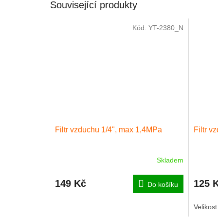
Související produkty
Kód:
YT-2380_N
Filtr vzduchu 1/4", max 1,4MPa
Filtr v
Skladem
149 Kč
125 
Do košíku
Velikost