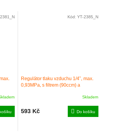
-2381_N
Kód:
YT-2385_N
 max.
Regulátor tlaku vzduchu 1/4", max.
0,93MPa, s filtrem (90ccm) a
přimazáváním (60ccm)
Skladem
Skladem
593 Kč
košíku
Do košíku