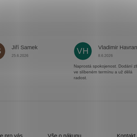
Jiří Samek
Vladimir Havra
S
VH
.
Hodnocení obchodu je 5 z 5 hvězdiček.
Hodnocení obchodu j
25.6.2026
8.6.2026
Naprostá spokojenost. Dodání z
ve slíbeném termínu a už dělá
radost.
e pro vás
Vše o nákupu
Kontakt