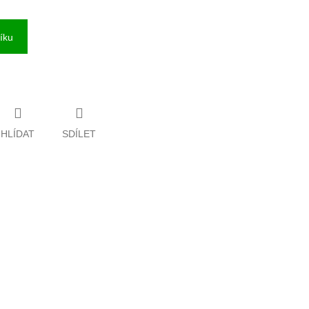
íku
HLÍDAT
SDÍLET