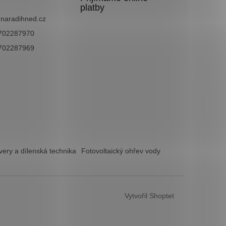
platby
@
naradihned.cz
702287970
702287969
ery a dílenská technika
Fotovoltaický ohřev vody
Vytvořil Shoptet