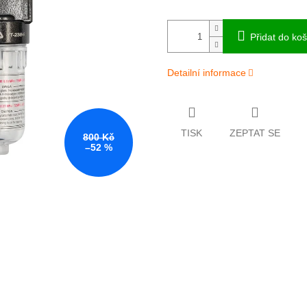
Přidat do koš
Detailní informace
TISK
ZEPTAT SE
800 Kč
–52 %