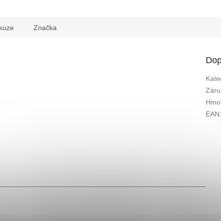
kuze
Značka
Dop
Kate
Záru
Hmot
EAN