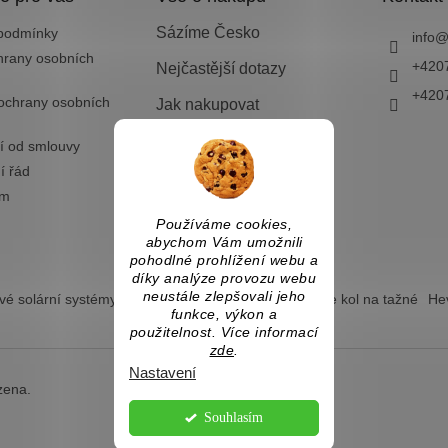
Sázíme Česko
podmínky
info
hrany osobních
+420
Nejčastější dotazy
+420
ochrany osobních
Jak nakupovat
Doprava a platba
í od smlouvy
í řád
Vrácení zboží nebo
výměna
ám
Používáme cookies,
abychom Vám umožnili
pohodlné prohlížení webu a
díky analýze provozu webu
neustále zlepšovali jeho
é solární systémy
Ostrovní solární systémy
Nosiče kol na tažné
Hev
funkce, výkon a
použitelnost. Více informací
zde
.
Nastavení
zena.
Souhlasím