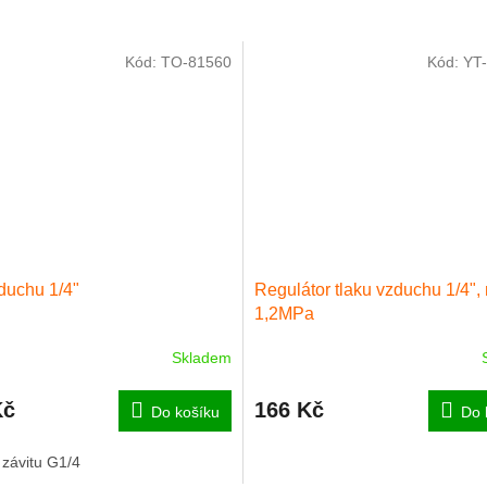
Kód:
TO-81560
Kód:
YT
zduchu 1/4"
Regulátor tlaku vzduchu 1/4",
1,2MPa
Skladem
Kč
166 Kč
Do košíku
Do 
 závitu G1/4