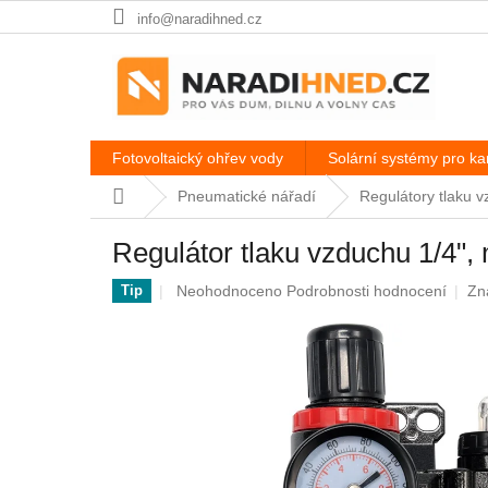
Přejít
info@naradihned.cz
na
obsah
Fotovoltaický ohřev vody
Solární systémy pro k
Domů
Pneumatické nářadí
Regulátory tlaku 
Regulátor tlaku vzduchu 1/4"
Průměrné
Neohodnoceno
Podrobnosti hodnocení
Zn
Tip
hodnocení
produktu
je
0,0
z
5
hvězdiček.