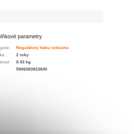
lňkové parametry
gorie
:
Regulátory tlaku vzduchu
ka
:
2 roky
nost
:
0.43 kg
:
5906083923845