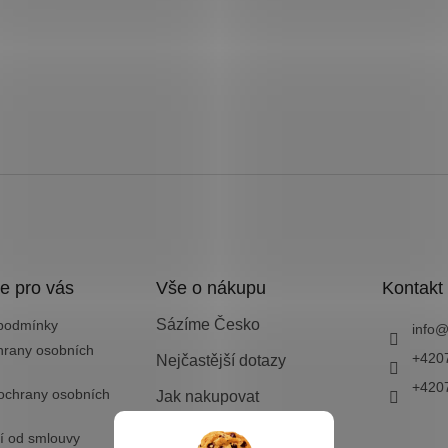
e pro vás
Vše o nákupu
Kontakt
Sázíme Česko
podmínky
info
hrany osobních
+420
Nejčastější dotazy
+420
ochrany osobních
Jak nakupovat
Doprava a platba
í od smlouvy