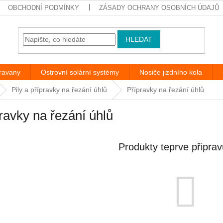
OBCHODNÍ PODMÍNKY
ZÁSADY OCHRANY OSOBNÍCH ÚDAJŮ
HLEDAT
aravany
Ostrovní solární systémy
Nosiče jizdního kola
Pily a přípravky na řezání úhlů
Přípravky na řezání úhlů
ravky na řezání úhlů
Produkty teprve připra