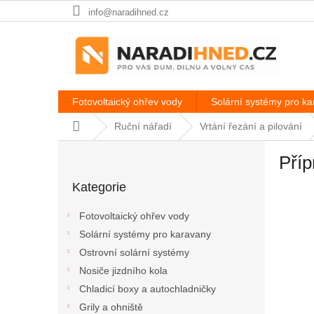
Přejít
info@naradihned.cz
na
obsah
Fotovoltaický ohřev vody
Solární systémy pro k
Domů
Ruční nářadí
Vrtání řezání a pilování
P
Příp
o
Přeskočit
s
Kategorie
kategorie
t
r
Fotovoltaický ohřev vody
a
Solární systémy pro karavany
n
Ostrovní solární systémy
n
í
Nosiče jizdního kola
p
Chladicí boxy a autochladničky
a
Grily a ohniště