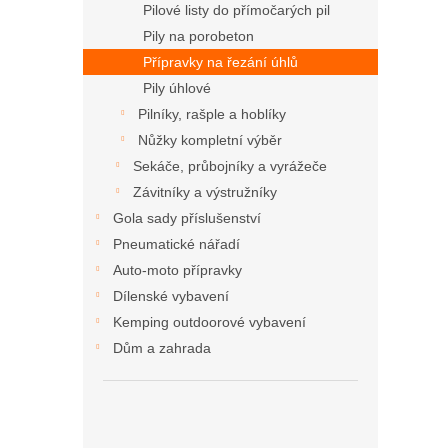
Pilové listy do přímočarých pil
Pily na porobeton
Přípravky na řezání úhlů
Pily úhlové
Pilníky, rašple a hoblíky
Nůžky kompletní výběr
Sekáče, průbojníky a vyrážeče
Závitníky a výstružníky
Gola sady příslušenství
Pneumatické nářadí
Auto-moto přípravky
Dílenské vybavení
Kemping outdoorové vybavení
Dům a zahrada