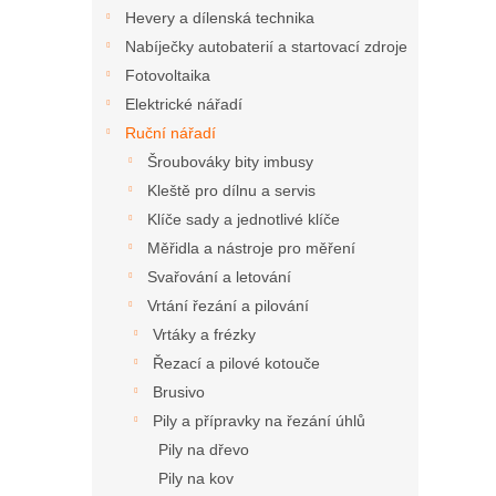
n
Hevery a dílenská technika
e
Nabíječky autobaterií a startovací zdroje
l
Fotovoltaika
Elektrické nářadí
Ruční nářadí
Šroubováky bity imbusy
Kleště pro dílnu a servis
Klíče sady a jednotlivé klíče
Měřidla a nástroje pro měření
Svařování a letování
Vrtání řezání a pilování
Vrtáky a frézky
Řezací a pilové kotouče
Brusivo
Pily a přípravky na řezání úhlů
Pily na dřevo
Pily na kov