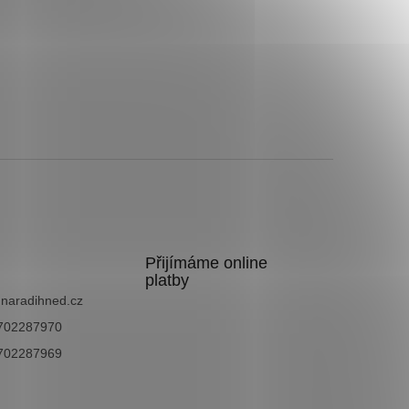
Přijímáme online
platby
@
naradihned.cz
702287970
702287969