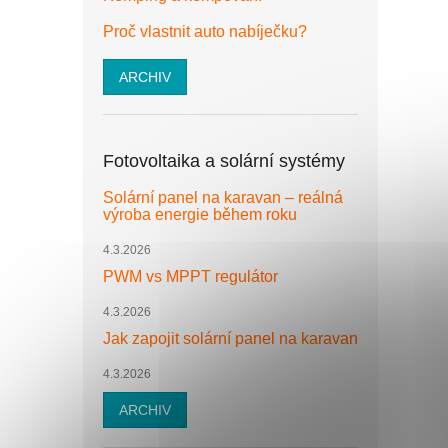
Proč vlastnit auto nabíječku?
ARCHIV
Fotovoltaika a solární systémy
Solární panel na karavan – reálná
výroba energie během roku
4.3.2026
PWM vs MPPT regulátor
4.3.2026
Jak zapojit solární panel na karavan
4.3.2026
ARCHIV