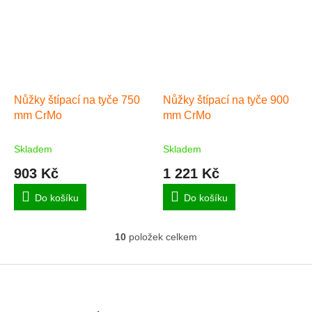
Nůžky štípací na tyče 750
Nůžky štípací na tyče 900
mm CrMo
mm CrMo
Skladem
Skladem
903 Kč
1 221 Kč
Do košíku
Do košíku
10
položek celkem
O
v
l
Z
á
á
d
p
a