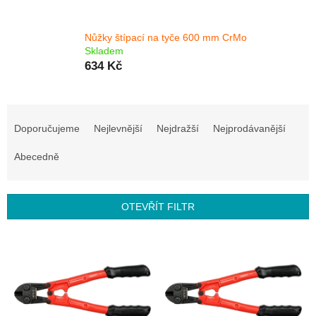
Nůžky štípací na tyče 600 mm CrMo
Skladem
634 Kč
Ř
a
Doporučujeme
Nejlevnější
Nejdražší
Nejprodávanější
z
e
Abecedně
n
í
p
OTEVŘÍT FILTR
r
o
V
d
ý
u
p
k
i
t
s
ů