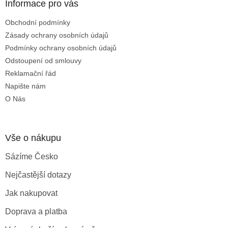
a
Informace pro vás
c
t
í
Obchodní podmínky
í
p
Zásady ochrany osobních údajů
r
v
Podmínky ochrany osobních údajů
k
Odstoupení od smlouvy
y
Reklamační řád
v
ý
Napište nám
p
O Nás
i
s
u
Vše o nákupu
Sázíme Česko
Nejčastější dotazy
Jak nakupovat
Doprava a platba