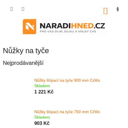
Přejít
na
NÁKU
obsah
KOŠÍK
Nůžky na tyče
Nejprodávanější
Nůžky štípací na tyče 900 mm CrMo
Skladem
1 221 Kč
Nůžky štípací na tyče 750 mm CrMo
Skladem
903 Kč