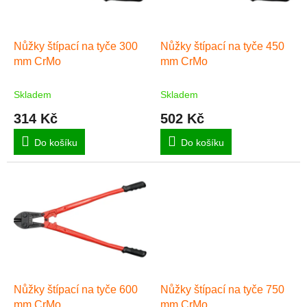
p
r
o
d
Nůžky štípací na tyče 300
Nůžky štípací na tyče 450
u
mm CrMo
mm CrMo
k
t
Skladem
Skladem
ů
314 Kč
502 Kč
Do košíku
Do košíku
Nůžky štípací na tyče 600
Nůžky štípací na tyče 750
mm CrMo
mm CrMo