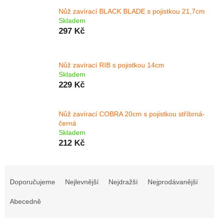
Nůž zavírací BLACK BLADE s pojistkou 21,7cm
Skladem
297 Kč
Nůž zavírací RIB s pojistkou 14cm
Skladem
229 Kč
Nůž zavírací COBRA 20cm s pojistkou stříbrná-
černá
Skladem
212 Kč
Ř
a
Doporučujeme
Nejlevnější
Nejdražší
Nejprodávanější
z
e
Abecedně
n