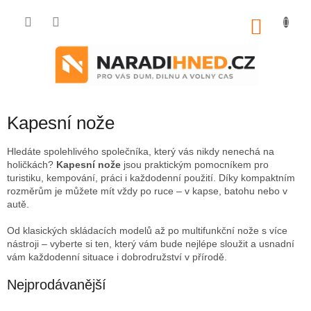
Přejít
na
NÁKU
obsah
KOŠÍK
Kapesní nože
Hledáte spolehlivého společníka, který vás nikdy nenechá na
holičkách?
Kapesní nože
jsou praktickým pomocníkem pro
turistiku, kempování, práci i každodenní použití. Díky kompaktním
rozměrům je můžete mít vždy po ruce – v kapse, batohu nebo v
autě.
Od klasických skládacích modelů až po multifunkční nože s více
nástroji – vyberte si ten, který vám bude nejlépe sloužit a usnadní
vám každodenní situace i dobrodružství v přírodě.
Nejprodávanější