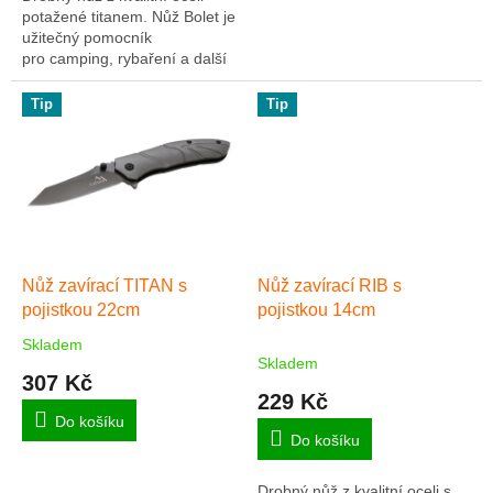
potažené titanem. Nůž Bolet je
užitečný pomocník
pro camping, rybaření a další
outdoor využití.
Tip
Tip
Nůž zavírací TITAN s
Nůž zavírací RIB s
pojistkou 22cm
pojistkou 14cm
Skladem
Průměrné
Skladem
hodnocení
307 Kč
produktu
229 Kč
je
Do košíku
5,0
Do košíku
z
5
Drobný nůž z kvalitní oceli s