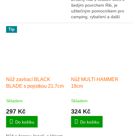
hvězdiček.
šedým povrchem Rib, je
užitečným pomocníkem pro
camping, rybaření a další
outdoor využití.
Tip
Nůž zavírací BLACK
Nůž MULTI HAMMER
BLADE s pojistkou 21,7cm
18cm
Skladem
Skladem
297 Kč
324 Kč
Do košíku
Do košíku
Nůž s černou čepelí, s klínem