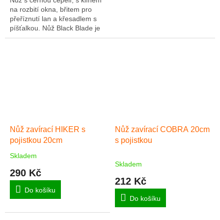
na rozbití okna, břitem pro
přeříznutí lan a křesadlem s
píšťalkou. Nůž Black Blade je
užitečný pomocník pro
camping, rybaření a další
outdoor...
Nůž zavírací HIKER s
Nůž zavírací COBRA 20cm
pojistkou 20cm
s pojistkou
Skladem
Průměrné
Skladem
hodnocení
290 Kč
produktu
212 Kč
je
Do košíku
4,0
Do košíku
z
5