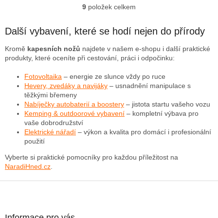
9
položek celkem
O
v
l
Další vybavení, které se hodí nejen do přírody
á
d
Kromě
kapesních nožů
najdete v našem e-shopu i další praktické
a
produkty, které oceníte při cestování, práci i odpočinku:
c
í
Fotovoltaika
– energie ze slunce vždy po ruce
p
Hevery, zvedáky a navijáky
– usnadnění manipulace s
r
těžkými břemeny
v
Nabíječky autobaterií a boostery
– jistota startu vašeho vozu
k
Kemping & outdoorové vybavení
– kompletní výbava pro
y
vaše dobrodružství
v
Elektrické nářadí
– výkon a kvalita pro domácí i profesionální
ý
použití
p
Vyberte si praktické pomocníky pro každou příležitost na
i
NaradiHned.cz
.
s
u
Z
á
p
a
Informace pro vás