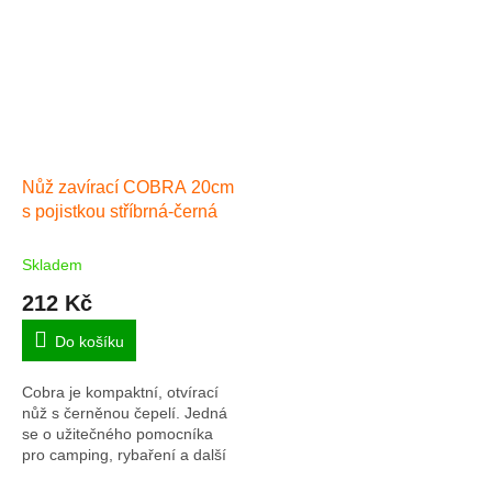
hvězdiček.
Nůž zavírací COBRA 20cm
s pojistkou stříbrná-černá
Skladem
212 Kč
Do košíku
Cobra je kompaktní, otvírací
nůž s černěnou čepelí. Jedná
se o užitečného pomocníka
pro camping, rybaření a další
outdoor využití.