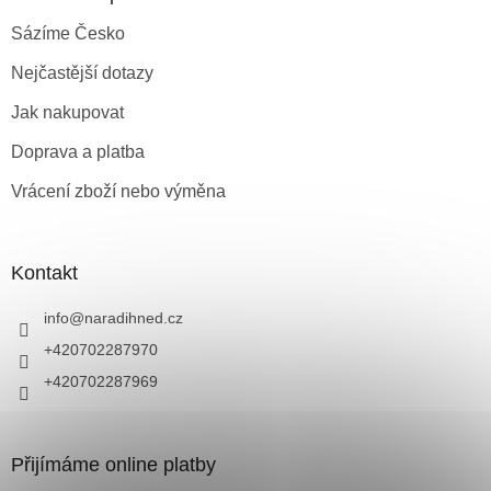
Sázíme Česko
Nejčastější dotazy
Jak nakupovat
Doprava a platba
Vrácení zboží nebo výměna
Kontakt
info
@
naradihned.cz
+420702287970
+420702287969
Přijímáme online platby