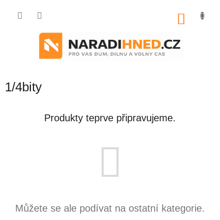
Přejít
na
NÁKU
obsah
KOŠÍK
1/4bity
Produkty teprve připravujeme.
Můžete se ale podívat na ostatní kategorie.