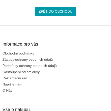
ZPĚT DO OBCHODU
Z
á
p
a
Informace pro vás
t
Obchodní podmínky
í
Zásady ochrany osobních údajů
Podmínky ochrany osobních údajů
Odstoupení od smlouvy
Reklamační řád
Napište nám
O Nás
Vše o nákupu