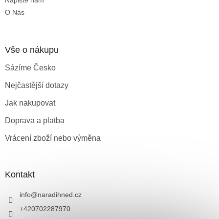
Napište nám
p
O Nás
i
s
u
Vše o nákupu
Sázíme Česko
Nejčastější dotazy
Jak nakupovat
Doprava a platba
Vrácení zboží nebo výměna
Kontakt
info
@
naradihned.cz
+420702287970