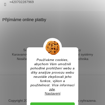
+420702287969
Přijímáme online platby
Solární ohřev vody - kompletní sestavy
Karavanové solární systémy
Ostrovní solární systémy
Nosiče kol na tažné
Hevery a dílenská technika
Používáme cookies,
Fotovoltaický ohřev vody
abychom Vám umožnili
pohodlné prohlížení webu a
díky analýze provozu webu
neustále zlepšovali jeho
funkce, výkon a
použitelnost. Více informací
Vytvořil Shoptet
zde
.
Nastavení
Copyright 2026
Naradihned.cz
. Všechna práva vyhrazena.