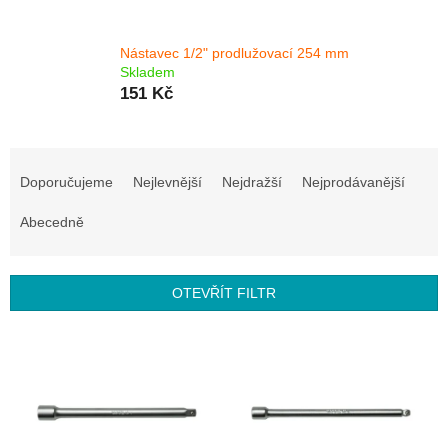
Nástavec 1/2" prodlužovací 254 mm
Skladem
151 Kč
Ř
a
Doporučujeme
Nejlevnější
Nejdražší
Nejprodávanější
z
e
Abecedně
n
í
p
OTEVŘÍT FILTR
r
o
V
d
ý
u
p
k
i
t
s
ů