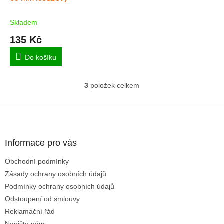
Skladem
135 Kč
Do košíku
3
položek celkem
O
v
l
Z
á
á
d
p
a
a
Informace pro vás
c
t
í
Obchodní podmínky
í
p
Zásady ochrany osobních údajů
r
v
Podmínky ochrany osobních údajů
k
Odstoupení od smlouvy
y
Reklamační řád
v
ý