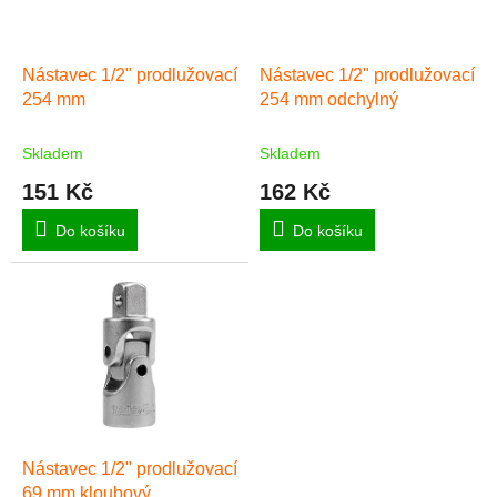
p
r
o
d
Nástavec 1/2" prodlužovací
Nástavec 1/2" prodlužovací
u
254 mm
254 mm odchylný
k
t
Skladem
Skladem
ů
151 Kč
162 Kč
Do košíku
Do košíku
Nástavec 1/2" prodlužovací
69 mm kloubový