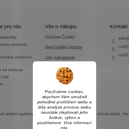
e pro vás
Vše o nákupu
Kontakt
Sázíme Česko
podmínky
info
hrany osobních
+420
Nejčastější dotazy
+420
ochrany osobních
Jak nakupovat
Doprava a platba
í od smlouvy
í řád
Vrácení zboží nebo
výměna
ám
Používáme cookies,
abychom Vám umožnili
pohodlné prohlížení webu a
díky analýze provozu webu
neustále zlepšovali jeho
é solární systémy
Ostrovní solární systémy
Nosiče kol na tažné
Hev
funkce, výkon a
použitelnost. Více informací
zde
.