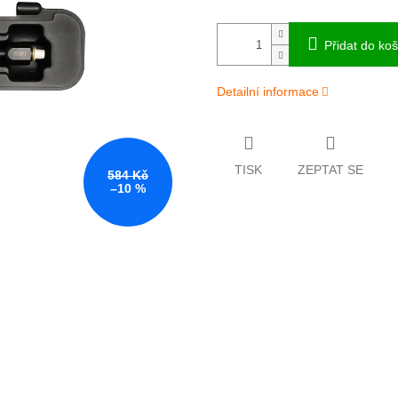
Přidat do koš
Detailní informace
TISK
ZEPTAT SE
584 Kč
–10 %