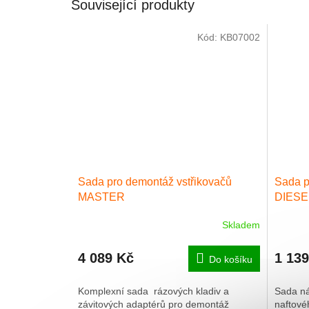
Související produkty
Kód:
KB07002
Sada pro demontáž vstřikovačů
Sada p
MASTER
DIESEL
Skladem
4 089 Kč
1 13
Do košíku
Komplexní sada rázových kladiv a
Sada ná
závitových adaptérů pro demontáž
naftové