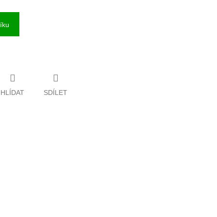
íku
HLÍDAT
SDÍLET