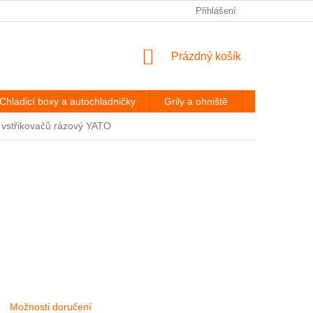
PODMÍNKY OCHRANY OSOBNÍCH ÚDAJŮ
Přihlášení
ODSTOUPENÍ OD
NÁKUPNÍ
Prázdný košík
KOŠÍK
Chladicí boxy a autochladničky
Grily a ohniště
Hevery a díl
 vstřikovačů rázový YATO
Možnosti doručení