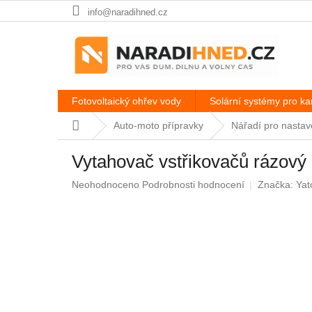
Přejít
info@naradihned.cz
na
obsah
Fotovoltaický ohřev vody
Solární systémy pro k
Domů
Auto-moto přípravky
Nářadí pro nastav
Vytahovač vstřikovačů rázov
Průměrné
Neohodnoceno
Podrobnosti hodnocení
Značka:
Yat
hodnocení
produktu
je
0,0
z
5
hvězdiček.