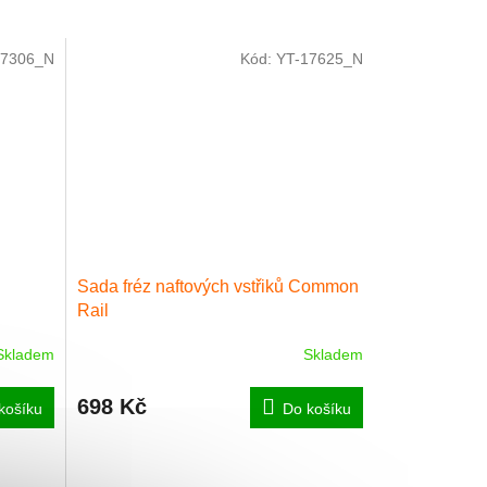
-7306_N
Kód:
YT-17625_N
Sada fréz naftových vstřiků Common
Rail
Skladem
Skladem
698 Kč
košíku
Do košíku