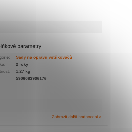
lňkové parametry
gorie
:
Sady na opravu vstřikovačů
ka
:
2 roky
nost
:
1.27 kg
:
5906083906176
Zobrazit další hodnocení