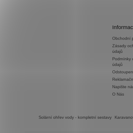
á
p
a
t
Informac
í
Obchodní 
Zásady oc
údajů
Podmínky 
údajů
Odstoupen
Reklamačn
Napište n
O Nás
Solární ohřev vody - kompletní sestavy
Karavanov