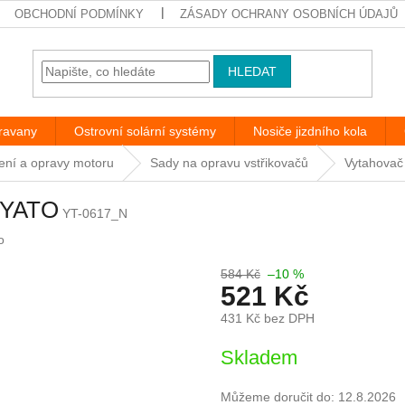
OBCHODNÍ PODMÍNKY
ZÁSADY OCHRANY OSOBNÍCH ÚDAJŮ
HLEDAT
aravany
Ostrovní solární systémy
Nosiče jizdního kola
ení a opravy motoru
Sady na opravu vstřikovačů
Vytahovač
ý YATO
YT-0617_N
o
584 Kč
–10 %
521 Kč
431 Kč bez DPH
Měrná
Skladem
cena:
Můžeme doručit do:
12.8.2026