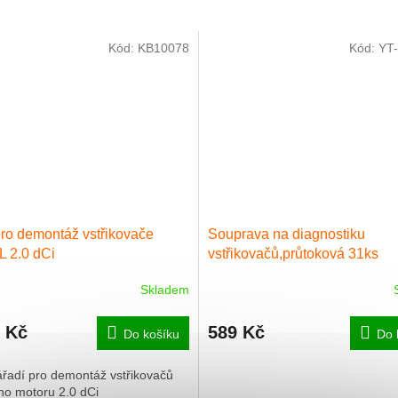
Kód:
KB10078
Kód:
YT
ro demontáž vstřikovače
Souprava na diagnostiku
 2.0 dCi
vstřikovačů,průtoková 31ks
Skladem
9 Kč
589 Kč
Do košíku
Do 
řadí pro demontáž vstřikovačů
ho motoru 2.0 dCi