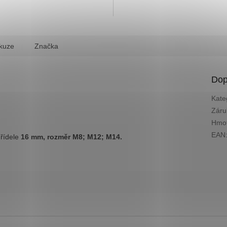
kuze
Značka
Dop
Kate
Záru
Hmot
EAN
hřídele
16 mm, rozměr M8; M12; M14.