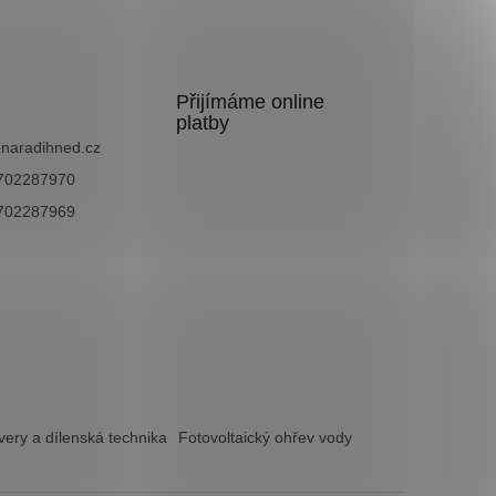
Přijímáme online
platby
@
naradihned.cz
702287970
702287969
ery a dílenská technika
Fotovoltaický ohřev vody