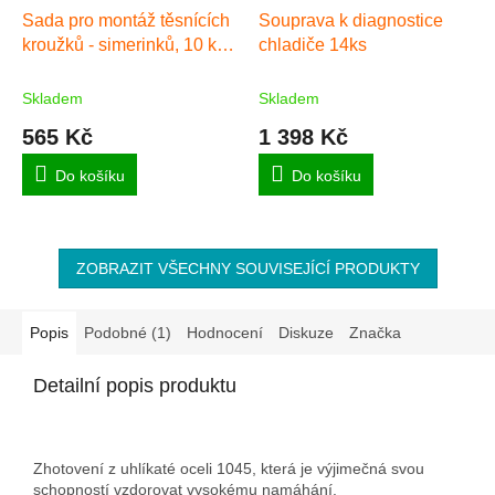
Sada pro montáž těsnících
Souprava k diagnostice
kroužků - simerinků, 10 ks,
chladiče 14ks
40-81mm
Skladem
Skladem
565 Kč
1 398 Kč
Do košíku
Do košíku
ZOBRAZIT VŠECHNY SOUVISEJÍCÍ PRODUKTY
Popis
Podobné (1)
Hodnocení
Diskuze
Značka
Detailní popis produktu
Zhotovení z uhlíkaté oceli 1045, která je výjimečná svou
schopností vzdorovat vysokému namáhání.