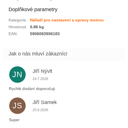
Doplňkové parametry
Kategorie
:
Nářadí pro nastavení a opravy motoru
Hmotnost
:
0.86 kg
EAN
:
5906083906183
Jiří Nývlt
JN
Hodnocení obchodu je 5 z 5 hvězdiček.
24.7.2026
Rychlé dodání doporučuji
Jiří Samek
JS
Hodnocení obchodu je 5 z 5 hvězdiček.
25.6.2026
Super