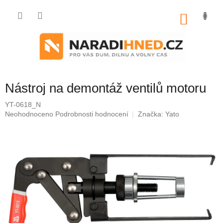
Přejít
na
NÁKU
obsah
KOŠÍK
Nástroj na demontáž ventilů motoru
YT-0618_N
Průměrné
Neohodnoceno
Podrobnosti hodnocení
Značka:
Yato
hodnocení
produktu
je
0,0
z
5
hvězdiček.