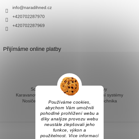
info
@
naradihned.cz
+420702287970
+420702287969
Přijímáme online platby
Solární ohřev vody - kompletní sestavy
Karavanové solární systémy
Ostrovní solární systémy
Nosiče kol na tažné
Hevery a dílenská technika
Používáme cookies,
Fotovoltaický ohřev vody
abychom Vám umožnili
pohodlné prohlížení webu a
díky analýze provozu webu
neustále zlepšovali jeho
funkce, výkon a
použitelnost. Více informací
Vytvořil Shoptet