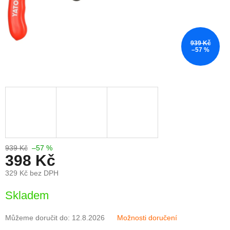
939 Kč
–57 %
939 Kč
–57 %
398 Kč
329 Kč bez DPH
Měrná
Skladem
cena:
Můžeme doručit do:
12.8.2026
Možnosti doručení