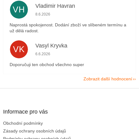
Vladimir Havran
VH
Hodnocení obchodu je 5 z 5 hvězdiček.
8.6.2026
Naprostá spokojenost. Dodání zboží ve slíbeném termínu a
už dělá radost.
Vasyl Kryvka
VK
Hodnocení obchodu je 5 z 5 hvězdiček.
6.6.2026
Doporučuji ten obchod všechno super
Zobrazit další hodnocení
Z
á
p
a
Informace pro vás
t
Obchodní podmínky
í
Zásady ochrany osobních údajů
Podmínky ochrany osobních údajů