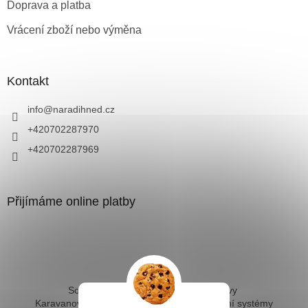
Doprava a platba
Vrácení zboží nebo výměna
Kontakt
info
@
naradihned.cz
+420702287970
+420702287969
Přijímáme online platby
Solární ohřev vody - kompletní sestavy
Karavanové solární systémy
Ostrovní solární systémy