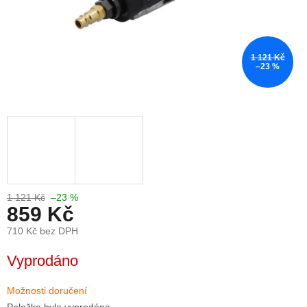
1 121 Kč
–23 %
1 121 Kč
–23 %
859 Kč
710 Kč bez DPH
Měrná
Vyprodáno
cena:
Možnosti doručení