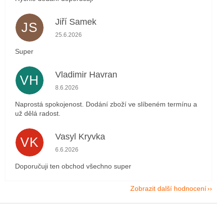
Jiří Samek
JS
Hodnocení obchodu je 5 z 5 hvězdiček.
25.6.2026
Super
Vladimir Havran
VH
Hodnocení obchodu je 5 z 5 hvězdiček.
8.6.2026
Naprostá spokojenost. Dodání zboží ve slíbeném termínu a
už dělá radost.
Vasyl Kryvka
VK
Hodnocení obchodu je 5 z 5 hvězdiček.
6.6.2026
Doporučuji ten obchod všechno super
Zobrazit další hodnocení
Z