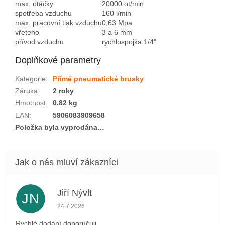
max. otáčky
20000 ot/min
spotřeba vzduchu
160 l/min
max. pracovní tlak vzduchu
0,63 Mpa
vřeteno
3 a 6 mm
přívod vzduchu
rychlospojka 1/4"
Doplňkové parametry
Kategorie
:
Přímé pneumatické brusky
Záruka
:
2 roky
Hmotnost
:
0.82 kg
EAN
:
5906083909658
Položka byla vyprodána…
Jiří Nývlt
JN
Hodnocení obchodu je 5 z 5 hvězdiček.
24.7.2026
Rychlé dodání doporučuji