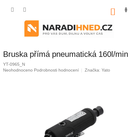
Přejít
na
NÁKU
obsah
KOŠÍK
Bruska přímá pneumatická 160l/min
YT-0965_N
Průměrné
Neohodnoceno
Podrobnosti hodnocení
Značka:
Yato
hodnocení
produktu
je
0,0
z
5
hvězdiček.