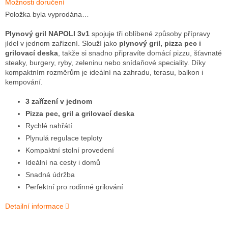
Možnosti doručení
Položka byla vyprodána…
Plynový gril NAPOLI 3v1
spojuje tři oblíbené způsoby přípravy
jídel v jednom zařízení. Slouží jako
plynový gril, pizza pec i
grilovací deska
, takže si snadno připravíte domácí pizzu, šťavnaté
steaky, burgery, ryby, zeleninu nebo snídaňové speciality. Díky
kompaktním rozměrům je ideální na zahradu, terasu, balkon i
kempování.
3 zařízení v jednom
Pizza pec, gril a grilovací deska
Rychlé nahřátí
Plynulá regulace teploty
Kompaktní stolní provedení
Ideální na cesty i domů
Snadná údržba
Perfektní pro rodinné grilování
Detailní informace