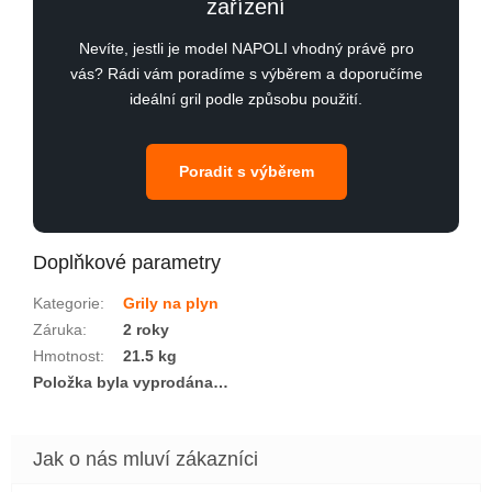
zařízení
Nevíte, jestli je model NAPOLI vhodný právě pro
vás? Rádi vám poradíme s výběrem a doporučíme
ideální gril podle způsobu použití.
Poradit s výběrem
Doplňkové parametry
Kategorie
:
Grily na plyn
Záruka
:
2 roky
Hmotnost
:
21.5 kg
Položka byla vyprodána…