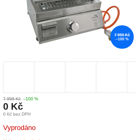
7 999 Kč
–100 %
7 999 Kč
–100 %
0 Kč
0 Kč bez DPH
Měrná
Vyprodáno
cena: