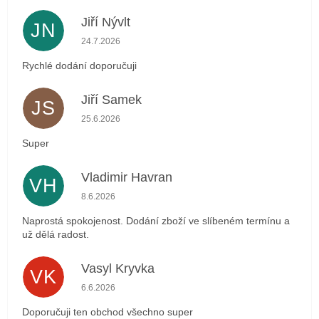
Jiří Nývlt
JN
Hodnocení obchodu je 5 z 5 hvězdiček.
24.7.2026
Rychlé dodání doporučuji
Jiří Samek
JS
Hodnocení obchodu je 5 z 5 hvězdiček.
25.6.2026
Super
Vladimir Havran
VH
Hodnocení obchodu je 5 z 5 hvězdiček.
8.6.2026
Naprostá spokojenost. Dodání zboží ve slíbeném termínu a
už dělá radost.
Vasyl Kryvka
VK
Hodnocení obchodu je 5 z 5 hvězdiček.
6.6.2026
Doporučuji ten obchod všechno super