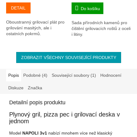
DETAIL
Do košíku
Oboustranný grilovací plát pro
Sada přírodních kamenů pro
grilování masitých, ale i
čištění grilovacích roštů z oceli
ostatních pokrmů.
i litiny.
ZOBRAZIT VŠECHNY SOUVISEJÍCÍ PRODUKTY
Popis
Podobné (4)
Související soubory (1)
Hodnocení
Diskuze
Značka
Detailní popis produktu
Plynový gril, pizza pec i grilovací deska v
jednom
Model
NAPOLI 3v1
nabízí mnohem více než klasický