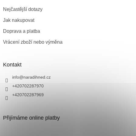
Nejčastější dotazy
Jak nakupovat
Doprava a platba
Vrácení zboží nebo výměna
Kontakt
info
@
naradihned.cz
+420702287970
+420702287969
Přijímáme online platby