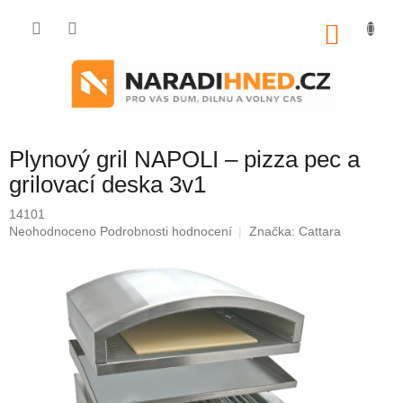
Přejít
na
NÁKU
obsah
KOŠÍK
Plynový gril NAPOLI – pizza pec a
grilovací deska 3v1
14101
Průměrné
Neohodnoceno
Podrobnosti hodnocení
Značka:
Cattara
hodnocení
produktu
je
0,0
z
5
hvězdiček.