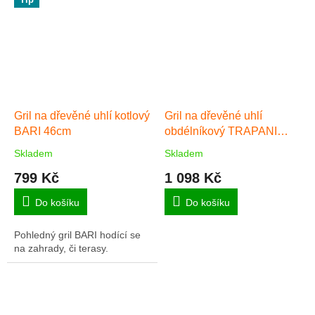
Gril na dřevěné uhlí kotlový
Gril na dřevěné uhlí
BARI 46cm
obdélníkový TRAPANI
46cm
Skladem
Skladem
Průměrné
Průměrné
hodnocení
hodnocení
799 Kč
1 098 Kč
produktu
produktu
je
je
Do košíku
Do košíku
5,0
5,0
z
z
Pohledný gril BARI hodící se
5
5
na zahrady, či terasy.
hvězdiček.
hvězdiček.