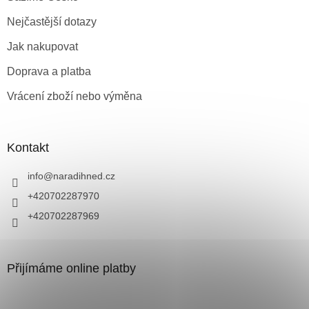
Nejčastější dotazy
Jak nakupovat
Doprava a platba
Vrácení zboží nebo výměna
Kontakt
info
@
naradihned.cz
+420702287970
+420702287969
Přijímáme online platby