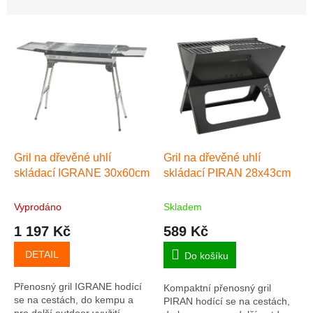
n
í
V
p
ý
r
p
o
i
d
s
u
p
k
r
t
o
ů
d
Gril na dřevěné uhlí
Gril na dřevěné uhlí
u
skládací IGRANE 30x60cm
skládací PIRAN 28x43cm
k
t
Vyprodáno
Skladem
ů
1 197 Kč
589 Kč
DETAIL
Do košíku
Přenosný gril IGRANE hodící
Kompaktní přenosný gril
se na cestách, do kempu a
PIRAN hodící se na cestách,
pro další outdoor využití.