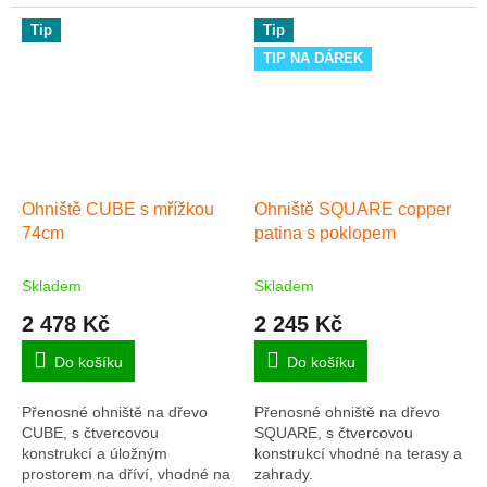
Tip
Tip
TIP NA DÁREK
Ohniště CUBE s mřížkou
Ohniště SQUARE copper
74cm
patina s poklopem
Skladem
Skladem
2 478 Kč
2 245 Kč
Do košíku
Do košíku
Přenosné ohniště na dřevo
Přenosné ohniště na dřevo
CUBE, s čtvercovou
SQUARE, s čtvercovou
konstrukcí a úložným
konstrukcí vhodné na terasy a
prostorem na dříví, vhodné na
zahrady.