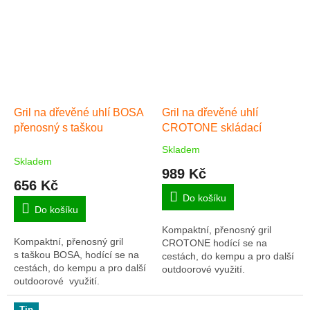
Gril na dřevěné uhlí BOSA
Gril na dřevěné uhlí
přenosný s taškou
CROTONE skládací
Skladem
Průměrné
Skladem
hodnocení
989 Kč
produktu
656 Kč
je
Do košíku
5,0
Do košíku
z
Kompaktní, přenosný gril
5
Kompaktní, přenosný gril
CROTONE hodící se na
hvězdiček.
s taškou BOSA, hodící se na
cestách, do kempu a pro další
cestách, do kempu a pro další
outdoorové využití.
outdoorové využití.
Tip