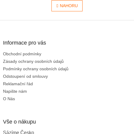
v
á
l
NAHORU
n
á
k
o
d
v
Z
a
á
c
á
n
í
p
í
p
a
Informace pro vás
r
t
v
Obchodní podmínky
í
k
Zásady ochrany osobních údajů
y
v
Podmínky ochrany osobních údajů
ý
Odstoupení od smlouvy
p
Reklamační řád
i
s
Napište nám
u
O Nás
Vše o nákupu
Sázíme Česko