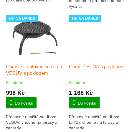
do kempu a pro další outdoor
využití.
TIP NA DÁREK
TIP NA DÁREK
Ohniště s grilovací mřížkou
Ohniště ETNA s poklopem
VESUV s poklopem
Skladem
Skladem
Průměrné
Průměrné
hodnocení
hodnocení
998 Kč
1 168 Kč
produktu
produktu
je
je
Do košíku
Do košíku
5,0
5,0
z
z
Přenosné ohniště na dřevo
Přenosné ohniště na dřevo
5
5
VESUV, vhodné na terasy a
ETNA, vhodné na terasy a
hvězdiček.
hvězdiček.
zahrady.
zahrady.