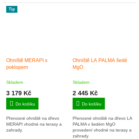
terasy a zahrady.
Tip
Ohniště MERAPI s
Ohniště LA PALMA šedé
poklopem
MgO
Skladem
Skladem
3 179 Kč
2 445 Kč
Do košíku
Do košíku
Přenosné ohniště na dřevo
Přenosné ohniště na dřevo LA
MERAPI vhodné na terasy a
PALMA v šedém MgO
zahrady.
provedení vhodné na terasy a
zahrady.