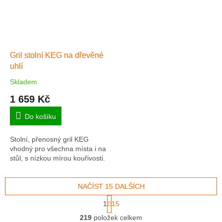
Gril stolní KEG na dřevěné
uhlí
Skladem
Průměrné
hodnocení
1 659 Kč
produktu
je
Do košíku
4,8
z
Stolní, přenosný gril KEG
5
vhodný pro všechna místa i na
hvězdiček.
stůl, s nízkou mírou kouřivosti.
NAČÍST 15 DALŠÍCH
S
1
15
t
O
r
219
položek celkem