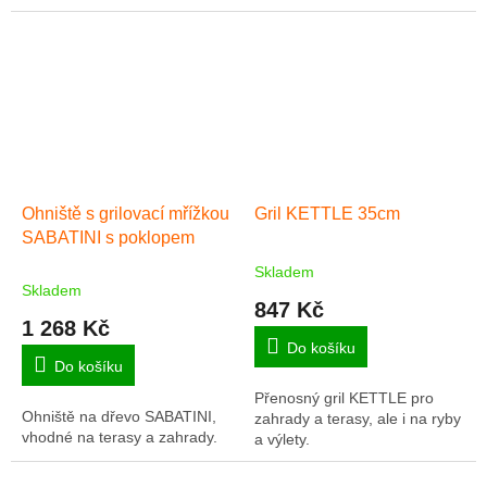
Ohniště s grilovací mřížkou
Gril KETTLE 35cm
SABATINI s poklopem
Skladem
Průměrné
Skladem
hodnocení
847 Kč
produktu
1 268 Kč
je
Do košíku
5,0
Do košíku
z
Přenosný gril KETTLE pro
5
Ohniště na dřevo SABATINI,
zahrady a terasy, ale i na ryby
hvězdiček.
vhodné na terasy a zahrady.
a výlety.