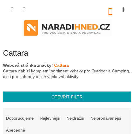
Přejít
na
NÁKU
obsah
KOŠÍK
Cattara
Webová stránka značky:
Cattara
Cattara nabízí kompletní sortiment výbavy pro Outdoor a Camping,
ale i pro zahrady a jiné venkovní aktivity.
OTEVŘÍT FILTR
Ř
a
Doporučujeme
Nejlevnější
Nejdražší
Nejprodávanější
z
e
Abecedně