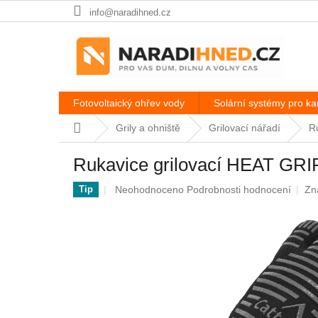
Přejít
info@naradihned.cz
na
obsah
Fotovoltaický ohřev vody
Solární systémy pro k
Domů
Grily a ohniště
Grilovací nářadí
R
Rukavice grilovací HEAT GRI
Průměrné
Neohodnoceno
Podrobnosti hodnocení
Zn
Tip
hodnocení
produktu
je
0,0
z
5
hvězdiček.