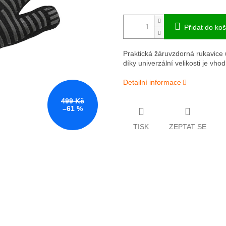
Přidat do koš
Praktická žáruvzdorná rukavice 
díky univerzální velikosti je vho
Detailní informace
499 Kč
–61 %
TISK
ZEPTAT SE