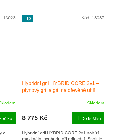
d:
13023
Kód:
13037
Tip
Hybridní gril HYBRID CORE 2v1 –
plynový gril a gril na dřevěné uhlí
Skladem
Skladem
Průměrné
hodnocení
produktu
8 775 Kč
košíku
Do košíku
je
5,0
y a
Hybridní gril HYBRID CORE 2v1 nabízí
z
maximální svobodu při grilování. Spojuje
5