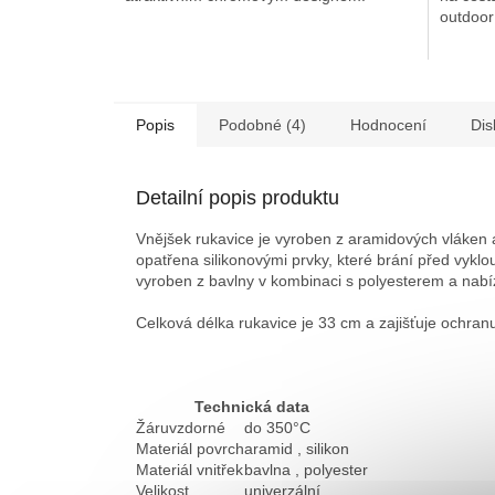
outdoor 
Popis
Podobné (4)
Hodnocení
Dis
Detailní popis produktu
Vnějšek rukavice je vyroben z aramidových vláken 
opatřena silikonovými prvky, které brání před vyklo
vyroben z bavlny v kombinaci s polyesterem a nabíz
Celková délka rukavice je 33 cm a zajišťuje ochranu
Technická data
Žáruvzdorné
do 350°C
Materiál povrch
aramid , silikon
Materiál vnitřek
bavlna , polyester
Velikost
univerzální