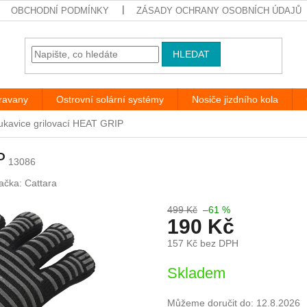
OBCHODNÍ PODMÍNKY
ZÁSADY OCHRANY OSOBNÍCH ÚDAJŮ
HLEDAT
aravany
Ostrovní solární systémy
Nosiče jizdního kola
ukavice grilovací HEAT GRIP
P
13086
ačka:
Cattara
499 Kč
–61 %
190 Kč
157 Kč bez DPH
Měrná
Skladem
cena:
Můžeme doručit do:
12.8.2026