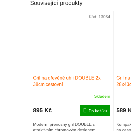
Související produkty
Kód:
13034
Gril na dřevěné uhlí DOUBLE 2x
Gril n
38cm cestovní
28x43
Skladem
895 Kč
589 
Do košíku
Moderní přenosný gril DOUBLE s
Kompakt
atraktivním chromovým designem.
na cest