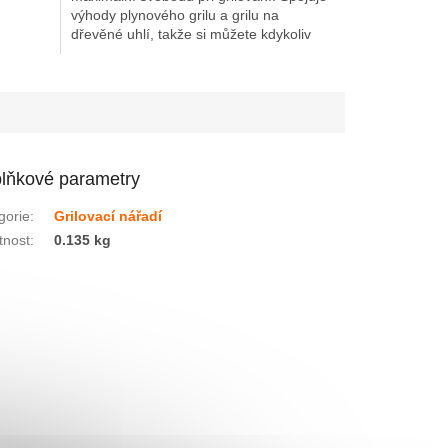
výhody plynového grilu a grilu na
hvězdiček.
dřevěné uhlí, takže si můžete kdykoliv
vybrat mezi rychlým a...
lňkové parametry
gorie
:
Grilovací nářadí
nost
:
0.135 kg