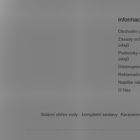
p
a
t
Informac
í
Obchodní 
Zásady oc
údajů
Podmínky 
údajů
Odstoupen
Reklamačn
Napište n
O Nás
Solární ohřev vody - kompletní sestavy
Karavanov