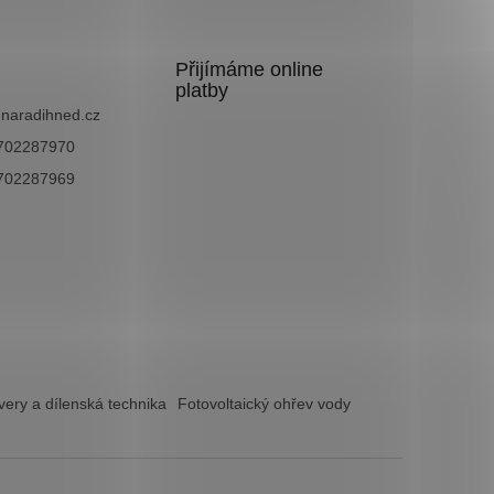
Přijímáme online
platby
@
naradihned.cz
702287970
702287969
ery a dílenská technika
Fotovoltaický ohřev vody