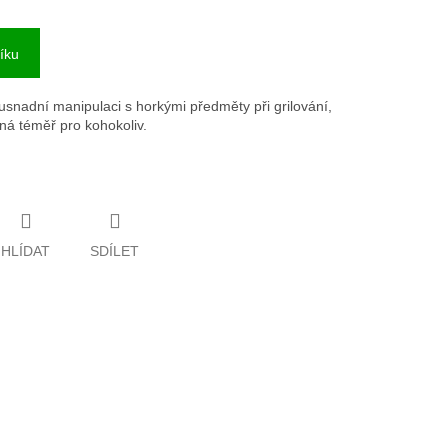
íku
usnadní manipulaci s horkými předměty při grilování,
dná téměř pro kohokoliv.
HLÍDAT
SDÍLET