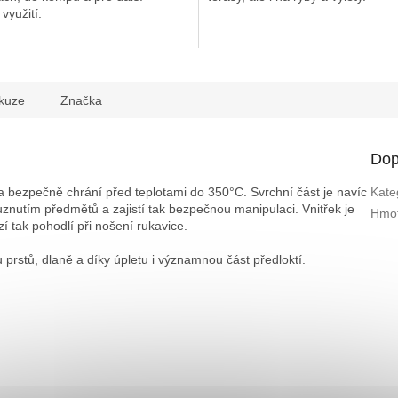
využití.
hvězdiček.
kuze
Značka
Dop
a bezpečně chrání před teplotami do 350°C. Svrchní část je navíc
Kate
uznutím předmětů a zajistí tak bezpečnou manipulaci. Vnitřek je
Hmot
í tak pohodlí při nošení rukavice.
 prstů, dlaně a díky úpletu i významnou část předloktí.