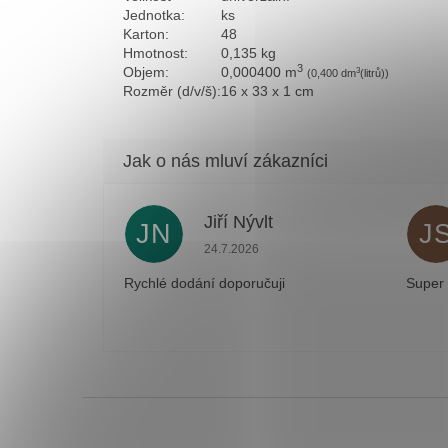
Jednotka:
ks
Karton:
48
Hmotnost:
0,135 kg
3
Objem:
0,000400 m
3
(0,400 dm
(litrů))
Rozměr (d/v/š):
16 x 33 x 1 cm
Jiří Nývlt
JN
J
Hodnocení obchodu je 5 z 5 hvězdiček
24.7.2026
Rychlé dodání doporučuji
Super
Z
á