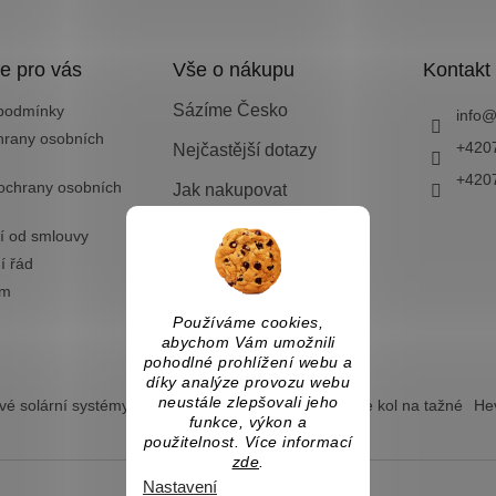
e pro vás
Vše o nákupu
Kontakt
Sázíme Česko
podmínky
info
hrany osobních
+420
Nejčastější dotazy
+420
ochrany osobních
Jak nakupovat
Doprava a platba
í od smlouvy
í řád
Vrácení zboží nebo
výměna
ám
Používáme cookies,
abychom Vám umožnili
pohodlné prohlížení webu a
díky analýze provozu webu
neustále zlepšovali jeho
é solární systémy
Ostrovní solární systémy
Nosiče kol na tažné
Hev
funkce, výkon a
použitelnost. Více informací
zde
.
Nastavení