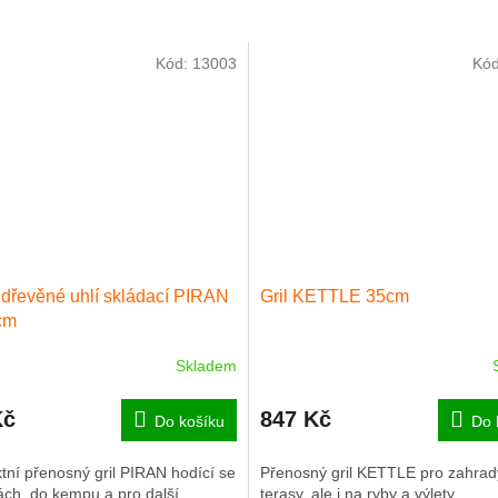
Kód:
13003
Kó
a dřevěné uhlí skládací PIRAN
Gril KETTLE 35cm
cm
Skladem
Průměrné
hodnocení
produktu
Kč
847 Kč
Do košíku
Do 
je
5,0
ní přenosný gril PIRAN hodící se
Přenosný gril KETTLE pro zahrad
z
ách, do kempu a pro další
terasy, ale i na ryby a výlety.
5