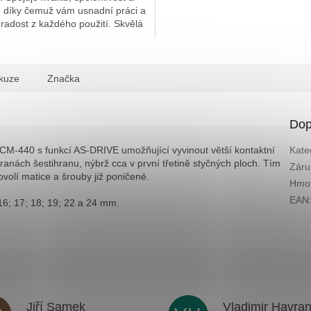
, díky čemuž vám usnadní práci a
 radost z každého použití. Skvělá
ro každého,...
kuze
Značka
Dop
CM-440 s funkcí AS-DRIVE umožňující vyvinout větší kontaktní
Kate
anách šestihranu, nýbrž cca v první třetině styčných ploch. Tím
Záru
olí matice a šrouby již poničené.
Hmot
EAN
16; 17; 18; 19; 22 a 24 mm.
Jiří Samek
Vladimir Havra