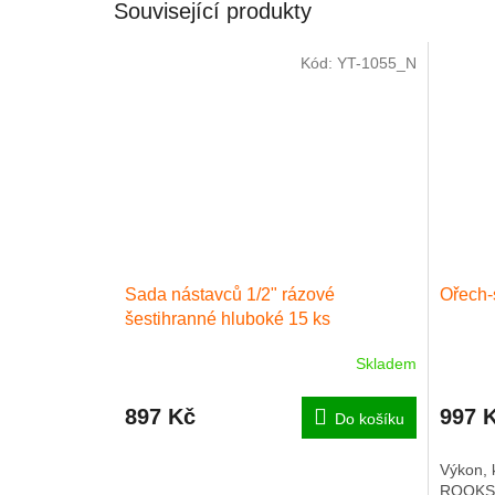
Související produkty
Kód:
YT-1055_N
Sada nástavců 1/2" rázové
Ořech
šestihranné hluboké 15 ks
Skladem
897 Kč
997 
Do košíku
Výkon, 
ROOKS. 