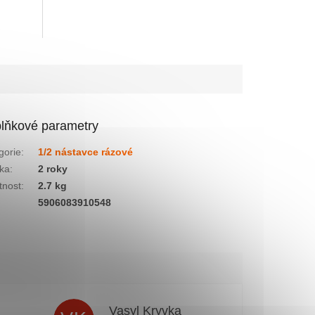
lňkové parametry
gorie
:
1/2 nástavce rázové
ka
:
2 roky
nost
:
2.7 kg
:
5906083910548
n
Vasyl Kryvka