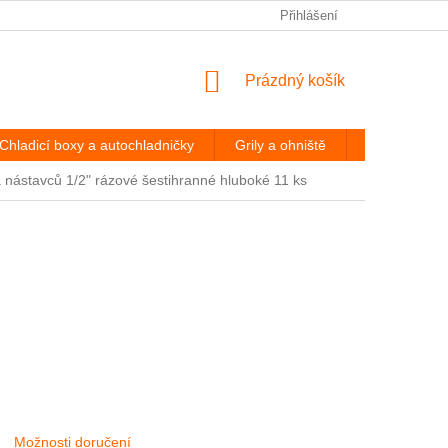
PODMÍNKY OCHRANY OSOBNÍCH ÚDAJŮ
Přihlášení
ODSTOUPENÍ OD
NÁKUPNÍ
Prázdný košík
KOŠÍK
Chladicí boxy a autochladničky
Grily a ohniště
Hevery a díl
 nástavců 1/2" rázové šestihranné hluboké 11 ks
Možnosti doručení