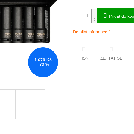
Přidat do koš
Detailní informace
TISK
ZEPTAT SE
1 679 Kč
–72 %