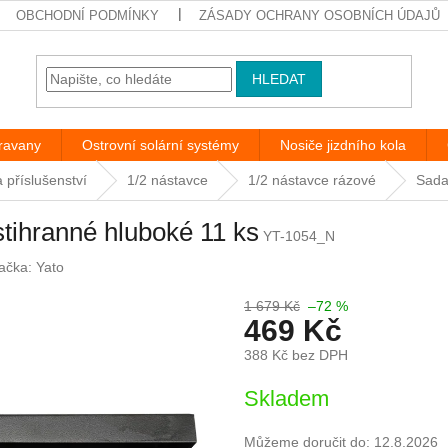
OBCHODNÍ PODMÍNKY
ZÁSADY OCHRANY OSOBNÍCH ÚDAJŮ
HLEDAT
aravany
Ostrovní solární systémy
Nosiče jizdního kola
 příslušenství
1/2 nástavce
1/2 nástavce rázové
Sada
tihranné hluboké 11 ks
YT-1054_N
ačka:
Yato
1 679 Kč
–72 %
469 Kč
388 Kč bez DPH
Měrná
Skladem
cena:
Můžeme doručit do:
12.8.2026