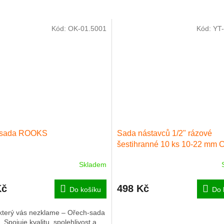
Kód:
OK-01.5001
Kód:
YT
-sada ROOKS
Sada nástavců 1/2" rázové
šestihranné 10 ks 10-22 mm 
Skladem
Kč
498 Kč
Do košíku
Do 
který vás nezklame – Ořech-sada
Spojuje kvalitu, spolehlivost a