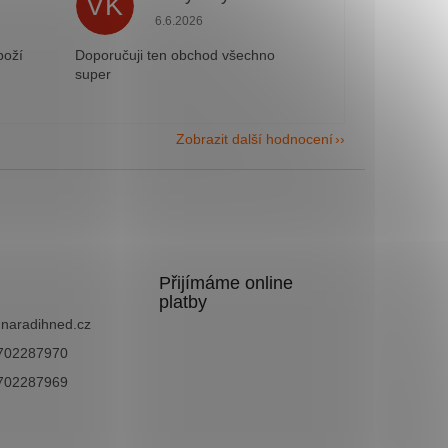
VK
e 5 z 5 hvězdiček.
Hodnocení obchodu je 5 z 5 hvězdiček.
6.6.2026
boží
Doporučuji ten obchod všechno
super
Zobrazit další hodnocení
Přijímáme online
platby
@
naradihned.cz
702287970
702287969