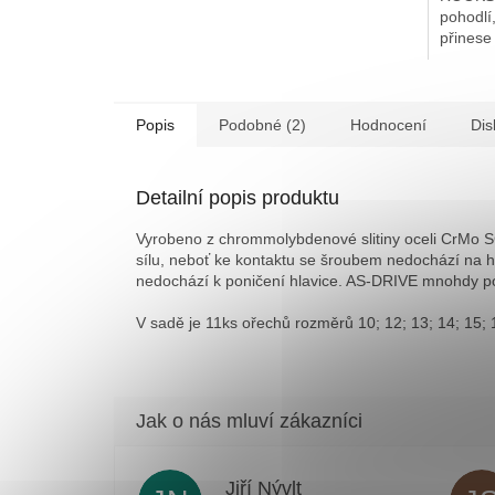
pohodlí
přinese
volba p
Popis
Podobné (2)
Hodnocení
Dis
Detailní popis produktu
Vyrobeno z chrommolybdenové slitiny oceli CrMo S
sílu, neboť ke kontaktu se šroubem nedochází na hr
nedochází k poničení hlavice. AS-DRIVE mnohdy pov
V sadě je 11ks ořechů rozměrů 10; 12; 13; 14; 15; 
Jiří Nývlt