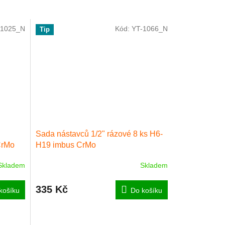
-1025_N
Kód:
YT-1066_N
Tip
Sada nástavců 1/2" rázové 8 ks H6-
CrMo
H19 imbus CrMo
Skladem
Skladem
335 Kč
košíku
Do košíku