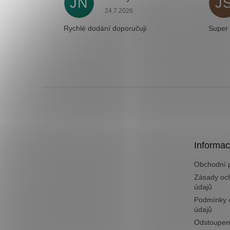
JN
J
Hodnocení obchodu je 5 z 5 hvězdiček
24.7.2026
Rychlé dodání doporučuji
Super
Z
á
p
a
t
Informac
í
Obchodní 
Zásady oc
údajů
Podmínky 
údajů
Odstoupen