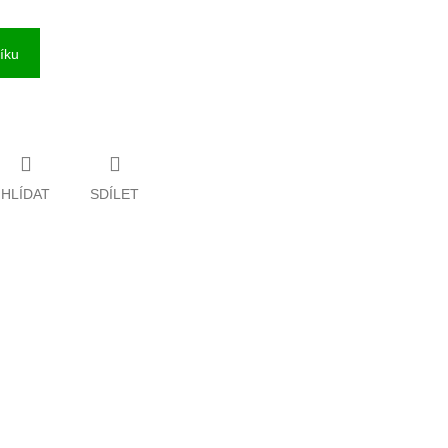
íku
HLÍDAT
SDÍLET