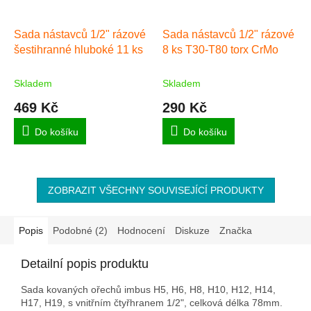
Sada nástavců 1/2" rázové
Sada nástavců 1/2" rázové
šestihranné hluboké 11 ks
8 ks T30-T80 torx CrMo
Skladem
Skladem
469 Kč
290 Kč
Do košíku
Do košíku
ZOBRAZIT VŠECHNY SOUVISEJÍCÍ PRODUKTY
Popis
Podobné (2)
Hodnocení
Diskuze
Značka
Detailní popis produktu
Sada kovaných ořechů imbus H5, H6, H8, H10, H12, H14,
H17, H19, s vnitřním čtyřhranem 1/2", celková délka 78mm.