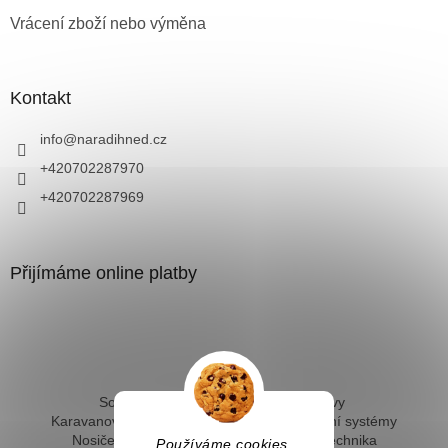
Vrácení zboží nebo výměna
Kontakt
info
@
naradihned.cz
+420702287970
+420702287969
Přijímáme online platby
Solární ohřev vody - kompletní sestavy
Karavanové solární systémy
Ostrovní solární systémy
Nosiče kol na tažné
Hevery a dílenská technika
Používáme cookies,