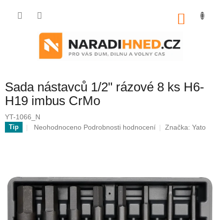
Přejít
na
NÁKU
obsah
KOŠÍK
Sada nástavců 1/2" rázové 8 ks H6-
H19 imbus CrMo
YT-1066_N
Průměrné
Neohodnoceno
Podrobnosti hodnocení
Značka:
Yato
Tip
hodnocení
produktu
je
0,0
z
5
hvězdiček.