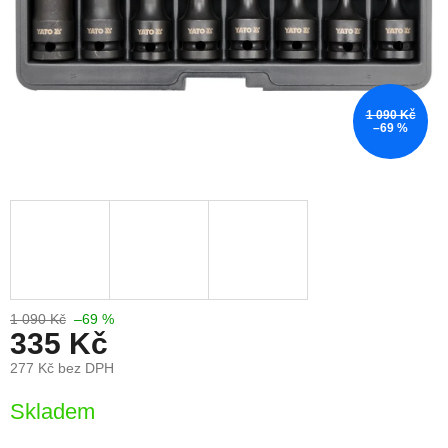
1 090 Kč
–69 %
1 090 Kč
–69 %
335 Kč
277 Kč bez DPH
Měrná
Skladem
cena: