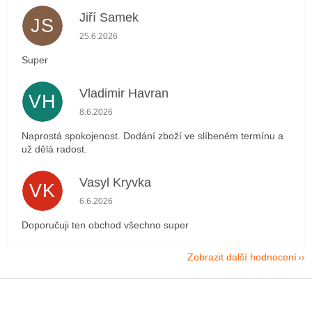
Jiří Samek
JS
Hodnocení obchodu je 5 z 5 hvězdiček.
25.6.2026
Super
Vladimir Havran
VH
Hodnocení obchodu je 5 z 5 hvězdiček.
8.6.2026
Naprostá spokojenost. Dodání zboží ve slíbeném termínu a
už dělá radost.
Vasyl Kryvka
VK
Hodnocení obchodu je 5 z 5 hvězdiček.
6.6.2026
Doporučuji ten obchod všechno super
Zobrazit další hodnocení
Z
á