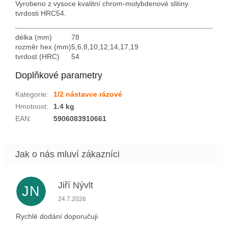
Vyrobeno z vysoce kvalitní chrom-molybdenové slitiny
tvrdosti HRC54.
délka (mm)
78
rozměr hex (mm)
5,6,8,10,12,14,17,19
tvrdost (HRC)
54
Doplňkové parametry
Kategorie
:
1/2 nástavce rázové
Hmotnost
:
1.4 kg
EAN
:
5906083910661
Jiří Nývlt
JN
Hodnocení obchodu je 5 z 5 hvězdiček.
24.7.2026
Rychlé dodání doporučuji