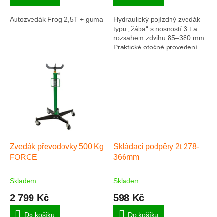
Autozvedák Frog 2,5T + guma
Hydraulický pojízdný zvedák
typu „žába“ s nosností 3 t a
rozsahem zdvihu 85–380 mm.
Praktické otočné provedení
pro pohodlnou manipulaci při
servisu vozidel.
Zvedák převodovky 500 Kg
Skládací podpěry 2t 278-
FORCE
366mm
Skladem
Skladem
2 799 Kč
598 Kč
Do košíku
Do košíku