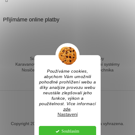
Přijímáme online platby
Solární ohřev vody - kompletní sestavy
Karavanové solární systémy
Ostrovní solární systémy
Nosiče kol na tažné
Hevery a dílenská technika
Používáme cookies,
Fotovoltaický ohřev vody
abychom Vám umožnili
pohodlné prohlížení webu a
díky analýze provozu webu
neustále zlepšovali jeho
funkce, výkon a
použitelnost. Více informací
Vytvořil Shoptet
zde
.
Nastavení
Copyright 2026
Naradihned.cz
. Všechna práva vyhrazena.
Souhlasím