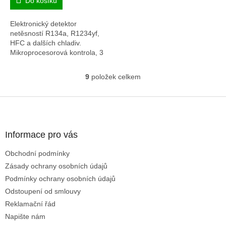
Do košíku
Elektronický detektor
netěsností R134a, R1234yf,
HFC a dalších chladiv.
Mikroprocesorová kontrola, 3
úrovně citlivosti a vyhřívaný
senzor pro přesnou detekci
9
položek celkem
O
úniků
v
l
Z
á
á
d
p
a
a
Informace pro vás
c
t
í
Obchodní podmínky
í
p
Zásady ochrany osobních údajů
r
v
Podmínky ochrany osobních údajů
k
Odstoupení od smlouvy
y
Reklamační řád
v
ý
Napište nám
p