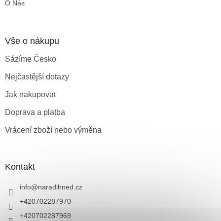
O Nás
i
s
u
Vše o nákupu
Sázíme Česko
Nejčastější dotazy
Jak nakupovat
Doprava a platba
Vrácení zboží nebo výměna
Kontakt
info
@
naradihned.cz
+420702287970
+420702287969