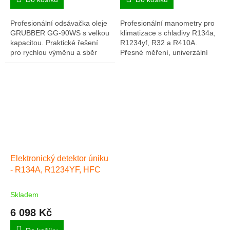
Profesionální odsávačka oleje
Profesionální manometry pro
GRUBBER GG-90WS s velkou
klimatizace s chladivy R134a,
kapacitou. Praktické řešení
R1234yf, R32 a R410A.
pro rychlou výměnu a sběr
Přesné měření, univerzální
oleje v autoservisech a
využití a možnost rozšíření
dílnách
pomocí adaptérů
Elektronický detektor úniku
- R134A, R1234YF, HFC
Skladem
6 098 Kč