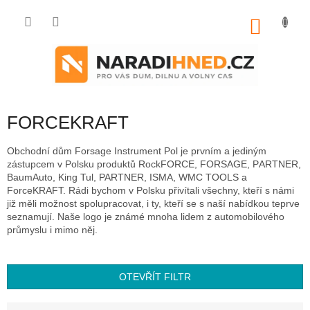
Přejít
na
NÁKU
obsah
KOŠÍK
FORCEKRAFT
Obchodní dům Forsage Instrument Pol je prvním a jediným
zástupcem v Polsku produktů RockFORCE, FORSAGE, РARTNER,
BaumAuto, King Tul, PARTNER, ISMA, WMC TOOLS a
ForceKRAFT. Rádi bychom v Polsku přivítali všechny, kteří s námi
již měli možnost spolupracovat, i ty, kteří se s naší nabídkou teprve
seznamují. Naše logo je známé mnoha lidem z automobilového
průmyslu i mimo něj.
OTEVŘÍT FILTR
Ř