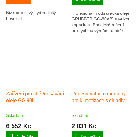
Nizkoprofilový hydraulický
Profesionální odsávačka oleje
hever 5t
GRUBBER GG-80WS s velkou
kapacitou. Praktické řešení
pro rychlou výměnu a sběr
oleje v autoservisech a
dílnách
Zařízení pro sběr/odsávání
Profesionální manometry
oleje GG 90l
pro klimatizace s chladivy
R134a, R1234yf, R32 a
R410A.
Skladem
Skladem
6 552 Kč
2 031 Kč
Do košíku
Do košíku