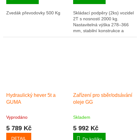
Zvedák převodovky 500 Kg
Skládací podpěry (2ks) vozidel
2T s nosností 2000 kg.
Nastavitelná výška 278–366
mm, stabilní konstrukce a
snadné skladování pro servisy
i domácí použití.
Hydraulický hever 5t a
Zařízení pro sběr/odsávání
GUMA
oleje GG
Vyprodáno
Skladem
5 789 Kč
5 992 Kč
DETAIL
Do košíku