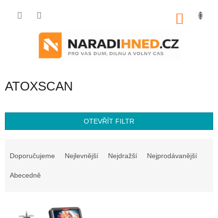
Přejít
na
NÁKU
obsah
KOŠÍK
ATOXSCAN
OTEVŘÍT FILTR
Ř
a
Doporučujeme
Nejlevnější
Nejdražší
Nejprodávanější
z
e
Abecedně
n
í
V
p
ý