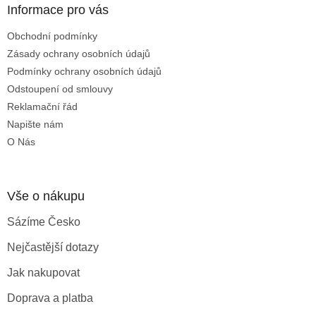
a
a
Informace pro vás
c
t
í
Obchodní podmínky
í
p
Zásady ochrany osobních údajů
r
v
Podmínky ochrany osobních údajů
k
Odstoupení od smlouvy
y
Reklamační řád
v
ý
Napište nám
p
O Nás
i
s
u
Vše o nákupu
Sázíme Česko
Nejčastější dotazy
Jak nakupovat
Doprava a platba