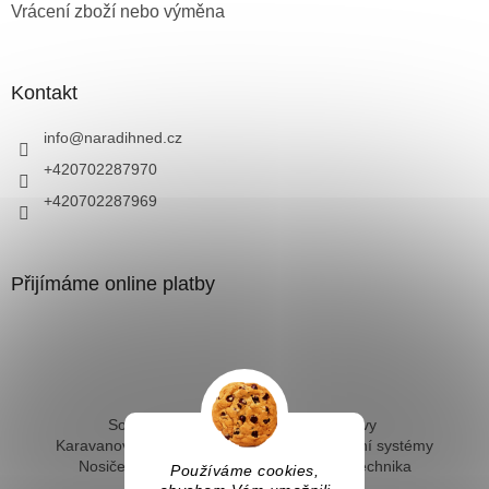
Vrácení zboží nebo výměna
Kontakt
info
@
naradihned.cz
+420702287970
+420702287969
Přijímáme online platby
Solární ohřev vody - kompletní sestavy
Karavanové solární systémy
Ostrovní solární systémy
Nosiče kol na tažné
Hevery a dílenská technika
Používáme cookies,
Fotovoltaický ohřev vody