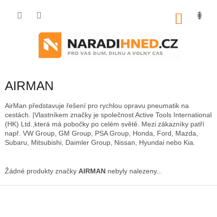
Přejít
na
NÁKU
obsah
KOŠÍK
AIRMAN
AirMan představuje řešení pro rychlou opravu pneumatik na
cestách. |Vlastníkem značky je společnost Active Tools International
(HK) Ltd.,která má pobočky po celém světě. Mezi zákazníky patří
např. VW Group, GM Group, PSA Group, Honda, Ford, Mazda,
Subaru, Mitsubishi, Daimler Group, Nissan, Hyundai nebo Kia.
Žádné produkty značky
AIRMAN
nebyly nalezeny...
Z
á
p