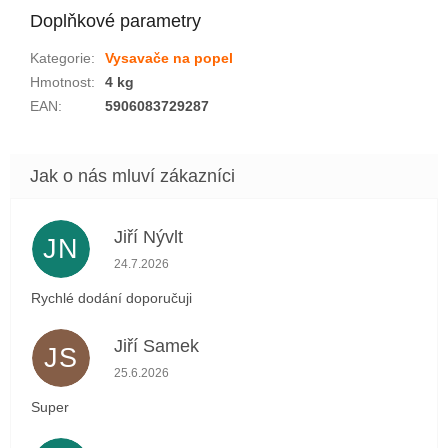
Doplňkové parametry
Kategorie
:
Vysavače na popel
Hmotnost
:
4 kg
EAN
:
5906083729287
Jiří Nývlt
JN
Hodnocení obchodu je 5 z 5 hvězdiček.
24.7.2026
Rychlé dodání doporučuji
Jiří Samek
JS
Hodnocení obchodu je 5 z 5 hvězdiček.
25.6.2026
Super