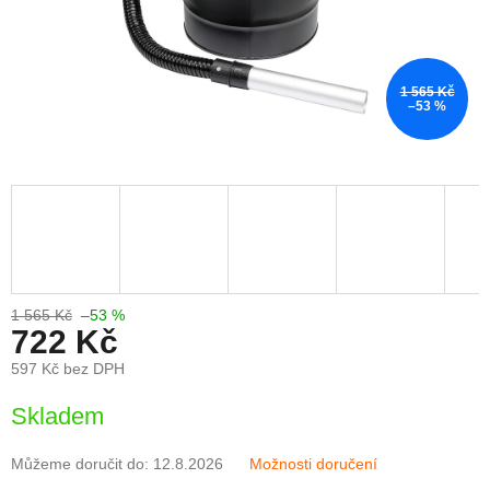
1 565 Kč
–53 %
1 565 Kč
–53 %
722 Kč
597 Kč bez DPH
Měrná
Skladem
cena:
Můžeme doručit do:
12.8.2026
Možnosti doručení