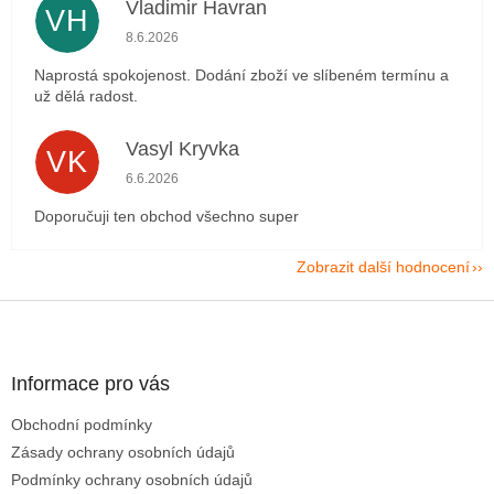
Vladimir Havran
VH
Hodnocení obchodu je 5 z 5 hvězdiček.
8.6.2026
Naprostá spokojenost. Dodání zboží ve slíbeném termínu a
už dělá radost.
Vasyl Kryvka
VK
Hodnocení obchodu je 5 z 5 hvězdiček.
6.6.2026
Doporučuji ten obchod všechno super
Zobrazit další hodnocení
Z
á
p
a
Informace pro vás
t
Obchodní podmínky
í
Zásady ochrany osobních údajů
Podmínky ochrany osobních údajů