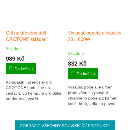
Gril na dřevěné uhlí
Vysavač popela elektrický
CROTONE skládací
20 L 800W
Skladem
Průměrné
Skladem
hodnocení
989 Kč
produktu
832 Kč
je
Do košíku
5,0
Do košíku
z
Kompaktní, přenosný gril
5
Vysavač popela je určen
CROTONE hodící se na
hvězdiček.
především k vysávání
cestách, do kempu a pro další
chladného popela z kamen,
outdoorové využití.
kotlů, krbů, grilů na pevná
paliva v domácnosti. Díky
vysavači je možné odstranit
nánosy popílku a sazí ve...
ZOBRAZIT VŠECHNY SOUVISEJÍCÍ PRODUKTY