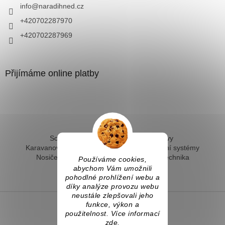
info
@
naradihned.cz
+420702287970
+420702287969
Přijímáme online platby
Solární ohřev vody - kompletní sestavy
Karavanové solární systémy
Ostrovní solární systémy
Nosiče kol na tažné
Hevery a dílenská technika
Používáme cookies,
Fotovoltaický ohřev vody
abychom Vám umožnili
pohodlné prohlížení webu a
díky analýze provozu webu
neustále zlepšovali jeho
funkce, výkon a
použitelnost. Více informací
Vytvořil Shoptet
zde
.