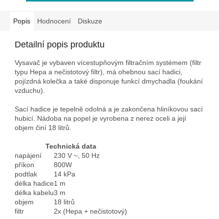
Popis
Hodnocení
Diskuze
Detailní popis produktu
Vysavač je vybaven vícestupňovým filtračním systémem (filtr
typu Hepa a nečistotový filtr), má ohebnou sací hadici,
pojízdná kolečka a také disponuje funkcí dmychadla (foukání
vzduchu).
Sací hadice je tepelně odolná a je zakončena hliníkovou sací
hubicí. Nádoba na popel je vyrobena z nerez oceli a její
objem činí 18 litrů.
Technická data
napájení
230 V ~, 50 Hz
příkon
800W
podtlak
14 kPa
délka hadice
1 m
délka kabelu
3 m
objem
18 litrů
filtr
2x (Hepa + nečistotový)