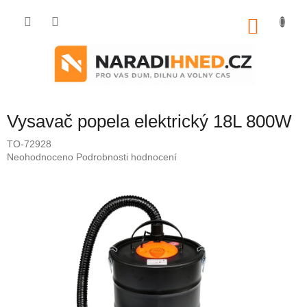
Přejít
na
NÁKU
obsah
KOŠÍK
Vysavač popela elektrický 18L 800W
TO-72928
Průměrné
Neohodnoceno
Podrobnosti hodnocení
hodnocení
produktu
je
0,0
z
5
hvězdiček.