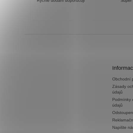
Rychlé dodání doporučuji
Super
Z
á
p
a
t
Informac
í
Obchodní 
Zásady oc
údajů
Podmínky 
údajů
Odstoupen
Reklamačn
Napište n