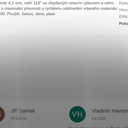
ůměr 4,2 mm, ostří 118° se zlepšeným vrtacím výkonem a velmi
Kate
 maximální přesnosti a rychlému odstranění vrtaného materiálu.
Hmot
 Použití: železo, litina, plast
EAN
Polo
Jiří Samek
Vladimir Havra
S
VH
.
Hodnocení obchodu je 5 z 5 hvězdiček.
Hodnocení obchodu j
25.6.2026
8.6.2026