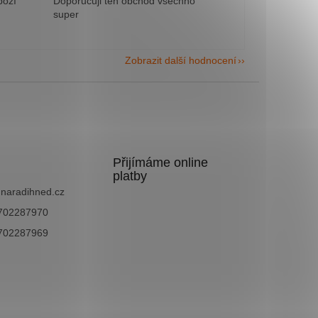
boží
Doporučuji ten obchod všechno
super
Zobrazit další hodnocení
Přijímáme online
platby
@
naradihned.cz
702287970
702287969