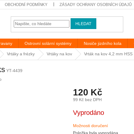
OBCHODNÍ PODMÍNKY
ZÁSADY OCHRANY OSOBNÍCH ÚDAJŮ
HLEDAT
aravany
Ostrovní solární systémy
Nosiče jizdního kola
Vrtáky a frézky
Vrtáky na kov
Vrták na kov 4,2 mm HSS 
ks
YT-4439
o
120 Kč
99 Kč bez DPH
Měrná
Vyprodáno
cena:
Možnosti doručení
Položka byla vyprodána…