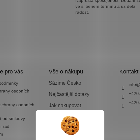
Naprostá spokojenost. Dodání z
ve slíbeném termínu a už dělá
radost.
e pro vás
Vše o nákupu
Kontakt
Sázíme Česko
podmínky
info
hrany osobních
+420
Nejčastější dotazy
+420
ochrany osobních
Jak nakupovat
Doprava a platba
í od smlouvy
í řád
Vrácení zboží nebo
výměna
ám