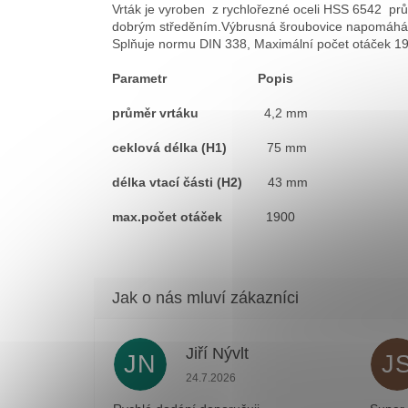
Vrták je vyroben z rychlořezné oceli HSS 6542 pr
dobrým středěním.Výbrusná šroubovice napomáhá k
Splňuje normu DIN 338, Maximální počet otáček 1900.
Parametr Popis
průměr vrtáku
4,2 mm
ceklová délka (H1)
75 mm
délka vtací části (H2)
43 mm
max.počet otáček
1900
Jiří Nývlt
JN
J
Hodnocení obchodu je 5 z 5 hvězdiček
24.7.2026