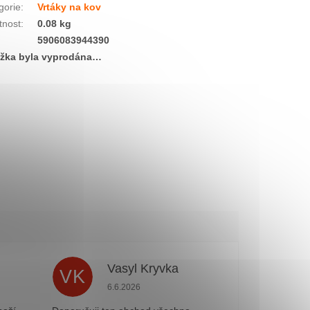
gorie
:
Vrtáky na kov
nost
:
0.08 kg
:
5906083944390
žka byla vyprodána…
n
Vasyl Kryvka
VK
e 5 z 5 hvězdiček.
Hodnocení obchodu je 5 z 5 hvězdiček.
6.6.2026