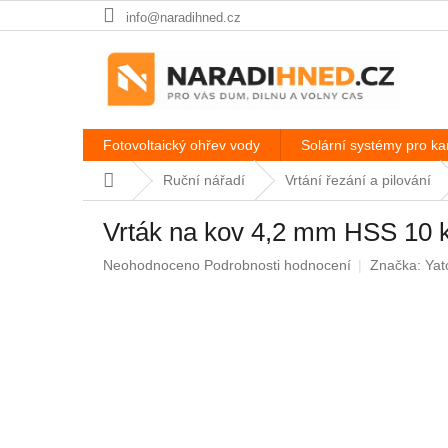
Přejít
info@naradihned.cz
na
obsah
Fotovoltaický ohřev vody
Solární systémy pro k
Domů
Ruční nářadí
Vrtání řezání a pilování
Vrták na kov 4,2 mm HSS 10 
Průměrné
Neohodnoceno
Podrobnosti hodnocení
Značka:
Yat
hodnocení
produktu
je
0,0
z
5
hvězdiček.