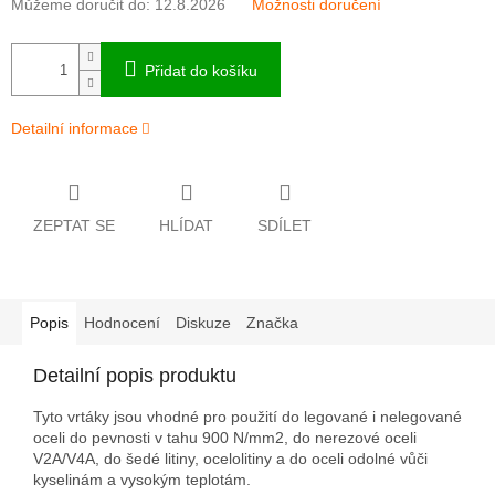
Můžeme doručit do:
12.8.2026
Možnosti doručení
Přidat do košíku
Detailní informace
ZEPTAT SE
HLÍDAT
SDÍLET
Popis
Hodnocení
Diskuze
Značka
Detailní popis produktu
Tyto vrtáky jsou vhodné pro použití do legované i nelegované
oceli do pevnosti v tahu 900 N/mm2, do nerezové oceli
V2A/V4A, do šedé litiny, ocelolitiny a do oceli odolné vůči
kyselinám a vysokým teplotám.