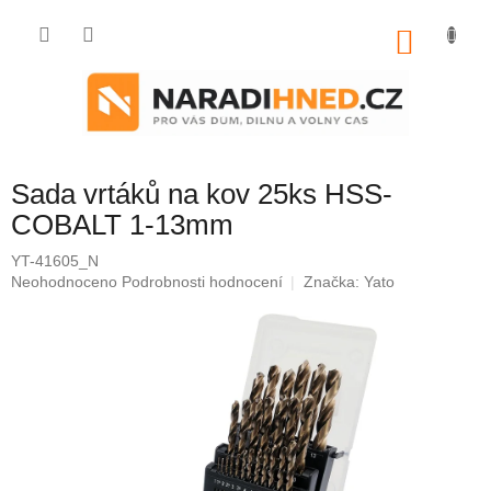
Přejít
na
NÁKU
obsah
KOŠÍK
Sada vrtáků na kov 25ks HSS-
COBALT 1-13mm
YT-41605_N
Průměrné
Neohodnoceno
Podrobnosti hodnocení
Značka:
Yato
hodnocení
produktu
je
0,0
z
5
hvězdiček.