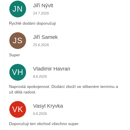
Jiří Nývlt
JN
Hodnocení obchodu je 5 z 5 hvězdiček.
24.7.2026
Rychlé dodání doporučuji
Jiří Samek
JS
Hodnocení obchodu je 5 z 5 hvězdiček.
25.6.2026
Super
Vladimir Havran
VH
Hodnocení obchodu je 5 z 5 hvězdiček.
8.6.2026
Naprostá spokojenost. Dodání zboží ve slíbeném termínu a
už dělá radost.
Vasyl Kryvka
VK
Hodnocení obchodu je 5 z 5 hvězdiček.
6.6.2026
Doporučuji ten obchod všechno super