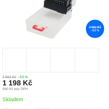
2 562 Kč
–53 %
2 562 Kč
–53 %
1 198 Kč
990 Kč bez DPH
Měrná
Skladem
cena: