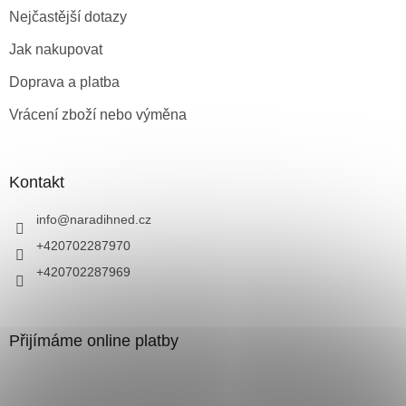
Nejčastější dotazy
Jak nakupovat
Doprava a platba
Vrácení zboží nebo výměna
Kontakt
info
@
naradihned.cz
+420702287970
+420702287969
Přijímáme online platby