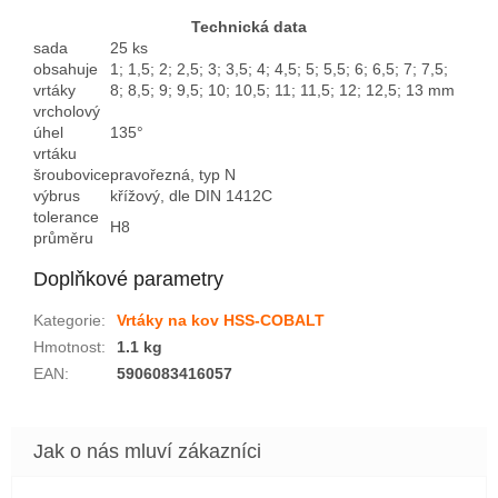
Technická data
sada
25 ks
obsahuje
1; 1,5; 2; 2,5; 3; 3,5; 4; 4,5; 5; 5,5; 6; 6,5; 7; 7,5;
vrtáky
8; 8,5; 9; 9,5; 10; 10,5; 11; 11,5; 12; 12,5; 13 mm
vrcholový
úhel
135°
vrtáku
šroubovice
pravořezná, typ N
výbrus
křížový, dle DIN 1412C
tolerance
H8
průměru
Doplňkové parametry
Kategorie
:
Vrtáky na kov HSS-COBALT
Hmotnost
:
1.1 kg
EAN
:
5906083416057