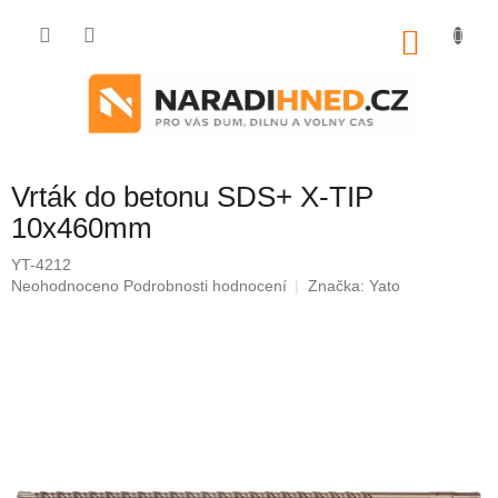
Přejít
na
NÁKU
obsah
KOŠÍK
Vrták do betonu SDS+ X-TIP
10x460mm
YT-4212
Průměrné
Neohodnoceno
Podrobnosti hodnocení
Značka:
Yato
hodnocení
produktu
je
0,0
z
5
hvězdiček.