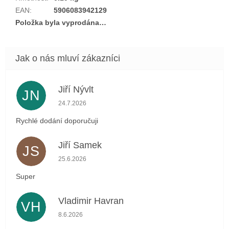
EAN
:
5906083942129
Položka byla vyprodána…
Jiří Nývlt
JN
Hodnocení obchodu je 5 z 5 hvězdiček.
24.7.2026
Rychlé dodání doporučuji
Jiří Samek
JS
Hodnocení obchodu je 5 z 5 hvězdiček.
25.6.2026
Super
Vladimir Havran
VH
Hodnocení obchodu je 5 z 5 hvězdiček.
8.6.2026