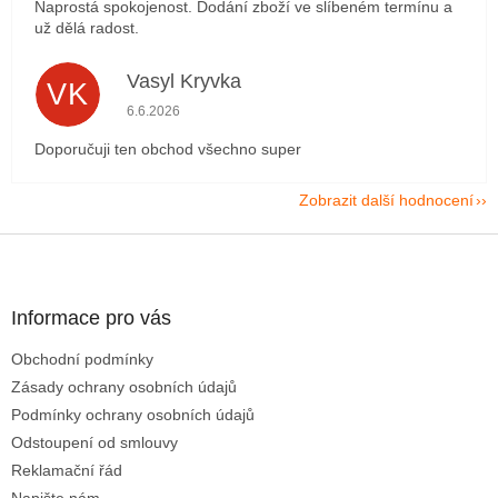
Naprostá spokojenost. Dodání zboží ve slíbeném termínu a
už dělá radost.
Vasyl Kryvka
VK
Hodnocení obchodu je 5 z 5 hvězdiček.
6.6.2026
Doporučuji ten obchod všechno super
Zobrazit další hodnocení
Z
á
p
a
Informace pro vás
t
Obchodní podmínky
í
Zásady ochrany osobních údajů
Podmínky ochrany osobních údajů
Odstoupení od smlouvy
Reklamační řád
Napište nám