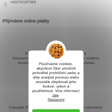
+420702287969
Přijímáme online platby
Solární ohřev vody - kompletní sestavy
Karavanové solární systémy
Ostrovní solární systémy
Nosiče kol na tažné
Hevery a dílenská technika
Používáme cookies,
Fotovoltaický ohřev vody
abychom Vám umožnili
pohodlné prohlížení webu a
díky analýze provozu webu
neustále zlepšovali jeho
funkce, výkon a
použitelnost. Více informací
Vytvořil Shoptet
zde
.
Nastavení
Copyright 2026
Naradihned.cz
. Všechna práva vyhrazena.