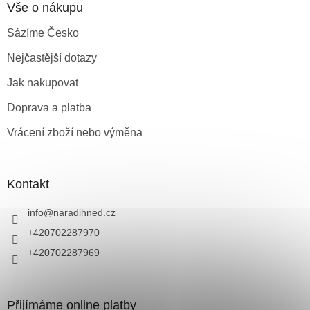
Vše o nákupu
Sázíme Česko
Nejčastější dotazy
Jak nakupovat
Doprava a platba
Vrácení zboží nebo výměna
Kontakt
info
@
naradihned.cz
+420702287970
+420702287969
Přijímáme online platby