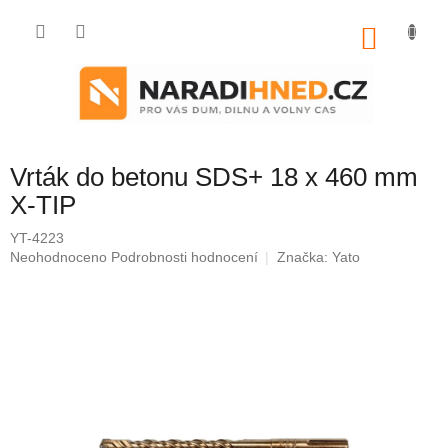
Přejít
na
NÁKU
obsah
KOŠÍK
Vrták do betonu SDS+ 18 x 460 mm
X-TIP
YT-4223
Průměrné
Neohodnoceno
Podrobnosti hodnocení
Značka:
Yato
hodnocení
produktu
je
0,0
z
5
hvězdiček.