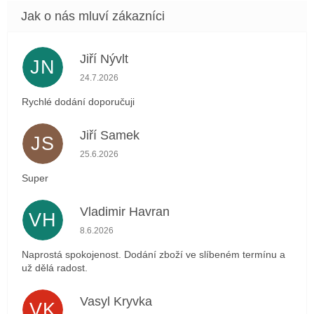
Jiří Nývlt
JN
Hodnocení obchodu je 5 z 5 hvězdiček.
24.7.2026
Rychlé dodání doporučuji
Jiří Samek
JS
Hodnocení obchodu je 5 z 5 hvězdiček.
25.6.2026
Super
Vladimir Havran
VH
Hodnocení obchodu je 5 z 5 hvězdiček.
8.6.2026
Naprostá spokojenost. Dodání zboží ve slíbeném termínu a
už dělá radost.
Vasyl Kryvka
VK