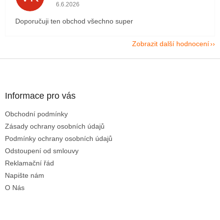
Hodnocení obchodu je 5 z 5 hvězdiček.
6.6.2026
Doporučuji ten obchod všechno super
Zobrazit další hodnocení
Z
á
p
a
Informace pro vás
t
Obchodní podmínky
í
Zásady ochrany osobních údajů
Podmínky ochrany osobních údajů
Odstoupení od smlouvy
Reklamační řád
Napište nám
O Nás