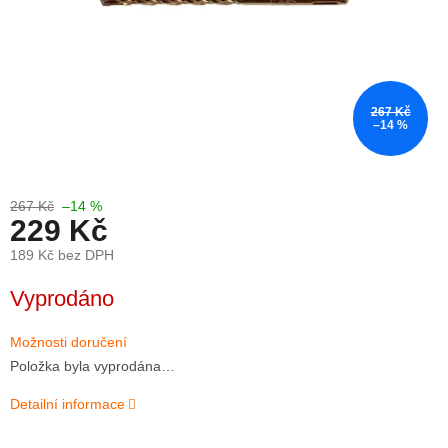
267 Kč
–14 %
267 Kč
–14 %
229 Kč
189 Kč bez DPH
Měrná
Vyprodáno
cena:
Možnosti doručení
Položka byla vyprodána…
Detailní informace