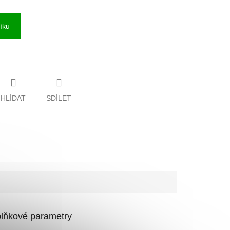
íku
HLÍDAT
SDÍLET
lňkové parametry