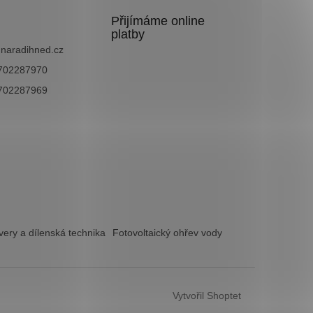
Přijímáme online
platby
@
naradihned.cz
702287970
702287969
ery a dílenská technika
Fotovoltaický ohřev vody
Vytvořil Shoptet