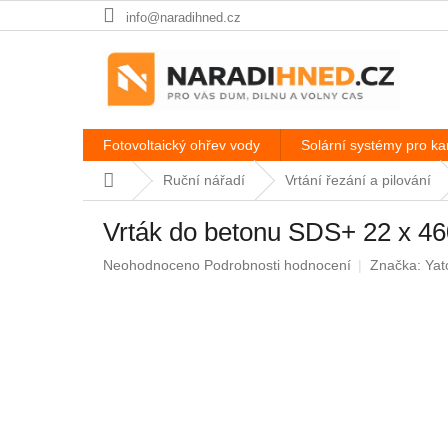
Přejít
info@naradihned.cz
na
obsah
Fotovoltaický ohřev vody
Solární systémy pro k
Domů
Ruční nářadí
Vrtání řezání a pilování
Vrták do betonu SDS+ 22 x 4
Průměrné
Neohodnoceno
Podrobnosti hodnocení
Značka:
Yat
hodnocení
produktu
je
0,0
z
5
hvězdiček.