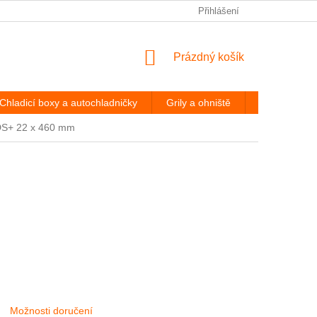
PODMÍNKY OCHRANY OSOBNÍCH ÚDAJŮ
Přihlášení
ODSTOUPENÍ OD
NÁKUPNÍ
Prázdný košík
KOŠÍK
Chladicí boxy a autochladničky
Grily a ohniště
Hevery a díl
DS+ 22 x 460 mm
Možnosti doručení