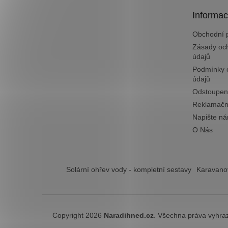
t
Informac
í
Obchodní 
Zásady oc
údajů
Podmínky 
údajů
Odstoupen
Reklamačn
Napište n
O Nás
Solární ohřev vody - kompletní sestavy
Karavanov
Copyright 2026
Naradihned.cz
. Všechna práva vyhra