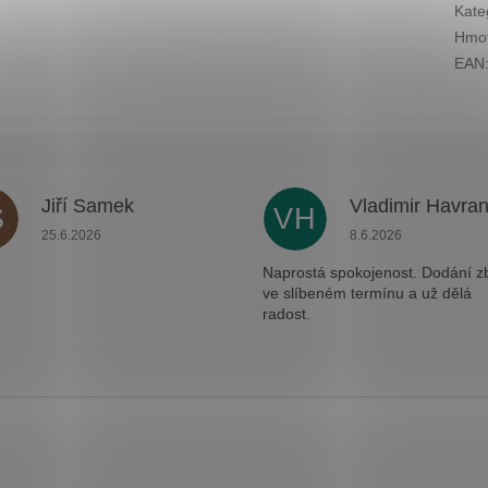
Kate
Hmot
EAN
Jiří Samek
Vladimir Havra
S
VH
.
Hodnocení obchodu je 5 z 5 hvězdiček.
Hodnocení obchodu j
25.6.2026
8.6.2026
Naprostá spokojenost. Dodání z
ve slíbeném termínu a už dělá
radost.