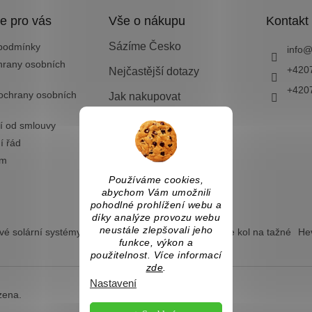
e pro vás
Vše o nákupu
Kontakt
Sázíme Česko
podmínky
info
hrany osobních
+420
Nejčastější dotazy
+420
ochrany osobních
Jak nakupovat
Doprava a platba
í od smlouvy
í řád
Vrácení zboží nebo
výměna
ám
Používáme cookies,
abychom Vám umožnili
pohodlné prohlížení webu a
díky analýze provozu webu
neustále zlepšovali jeho
é solární systémy
Ostrovní solární systémy
Nosiče kol na tažné
Hev
funkce, výkon a
použitelnost. Více informací
zde
.
Nastavení
zena.