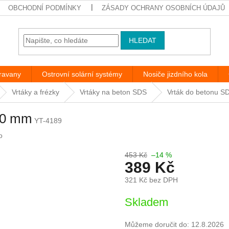
OBCHODNÍ PODMÍNKY
ZÁSADY OCHRANY OSOBNÍCH ÚDAJŮ
HLEDAT
aravany
Ostrovní solární systémy
Nosiče jizdního kola
Vrtáky a frézky
Vrtáky na beton SDS
Vrták do betonu S
60 mm
YT-4189
o
453 Kč
–14 %
389 Kč
321 Kč bez DPH
Měrná
Skladem
cena:
Můžeme doručit do:
12.8.2026