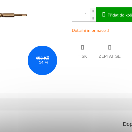
Přidat do koš
Detailní informace
TISK
ZEPTAT SE
453 Kč
–14 %
Dop