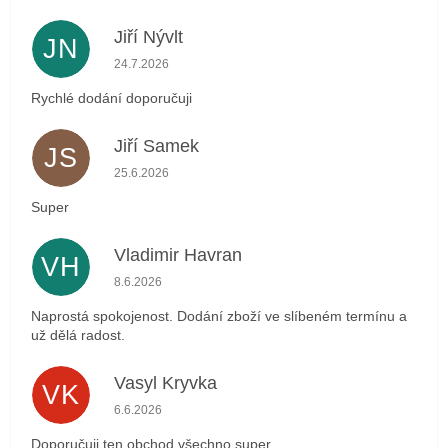
Jiří Nývlt
JN
Hodnocení obchodu je 5 z 5 hvězdiček.
24.7.2026
Rychlé dodání doporučuji
Jiří Samek
JS
Hodnocení obchodu je 5 z 5 hvězdiček.
25.6.2026
Super
Vladimir Havran
VH
Hodnocení obchodu je 5 z 5 hvězdiček.
8.6.2026
Naprostá spokojenost. Dodání zboží ve slíbeném termínu a
už dělá radost.
Vasyl Kryvka
VK
Hodnocení obchodu je 5 z 5 hvězdiček.
6.6.2026
Doporučuji ten obchod všechno super