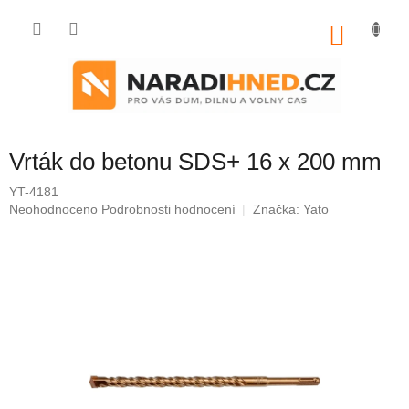
Přejít
na
NÁKU
obsah
KOŠÍK
Vrták do betonu SDS+ 16 x 200 mm
YT-4181
Průměrné
Neohodnoceno
Podrobnosti hodnocení
Značka:
Yato
hodnocení
produktu
je
0,0
z
5
hvězdiček.