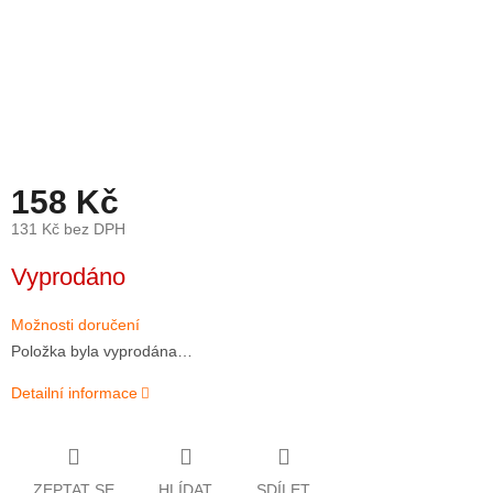
158 Kč
131 Kč bez DPH
Měrná
Vyprodáno
cena:
Možnosti doručení
Položka byla vyprodána…
Detailní informace
ZEPTAT SE
HLÍDAT
SDÍLET