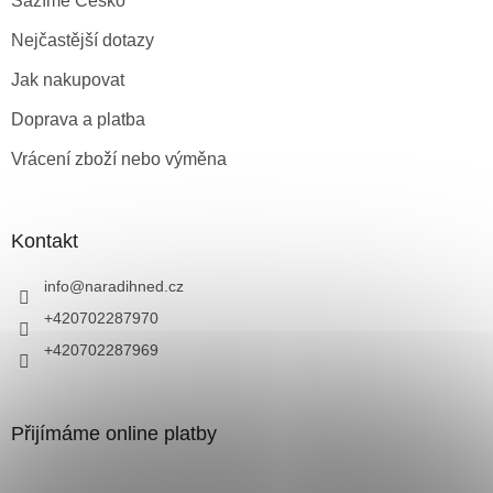
Sázíme Česko
Nejčastější dotazy
Jak nakupovat
Doprava a platba
Vrácení zboží nebo výměna
Kontakt
info
@
naradihned.cz
+420702287970
+420702287969
Přijímáme online platby