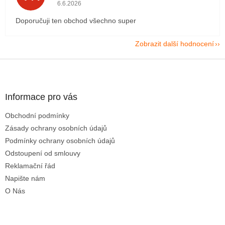
Hodnocení obchodu je 5 z 5 hvězdiček.
6.6.2026
Doporučuji ten obchod všechno super
Zobrazit další hodnocení
Z
á
p
a
Informace pro vás
t
Obchodní podmínky
í
Zásady ochrany osobních údajů
Podmínky ochrany osobních údajů
Odstoupení od smlouvy
Reklamační řád
Napište nám
O Nás