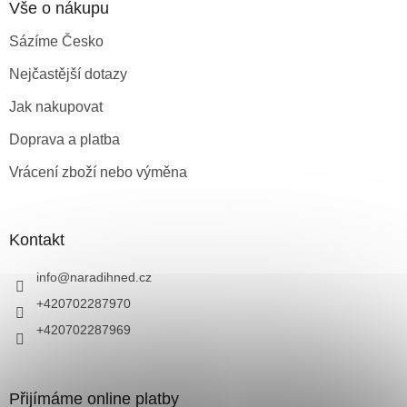
Vše o nákupu
Sázíme Česko
Nejčastější dotazy
Jak nakupovat
Doprava a platba
Vrácení zboží nebo výměna
Kontakt
info
@
naradihned.cz
+420702287970
+420702287969
Přijímáme online platby