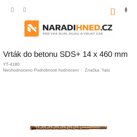
Přejít
na
NÁKU
obsah
KOŠÍK
Vrták do betonu SDS+ 14 x 460 mm
YT-4180
Průměrné
Neohodnoceno
Podrobnosti hodnocení
Značka:
Yato
hodnocení
produktu
je
0,0
z
5
hvězdiček.