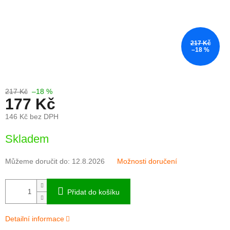
217 Kč
–18 %
217 Kč
–18 %
177 Kč
146 Kč bez DPH
Měrná
Skladem
cena:
Můžeme doručit do:
12.8.2026
Možnosti doručení
Přidat do košíku
Detailní informace