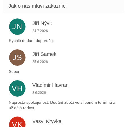
Jiří Nývlt
JN
Hodnocení obchodu je 5 z 5 hvězdiček.
24.7.2026
Rychlé dodání doporučuji
Jiří Samek
JS
Hodnocení obchodu je 5 z 5 hvězdiček.
25.6.2026
Super
Vladimir Havran
VH
Hodnocení obchodu je 5 z 5 hvězdiček.
8.6.2026
Naprostá spokojenost. Dodání zboží ve slíbeném termínu a
už dělá radost.
Vasyl Kryvka
VK