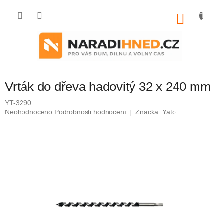
Přejít
na
NÁKU
obsah
KOŠÍK
Vrták do dřeva hadovitý 32 x 240 mm
YT-3290
Průměrné
Neohodnoceno
Podrobnosti hodnocení
Značka:
Yato
hodnocení
produktu
je
0,0
z
5
hvězdiček.