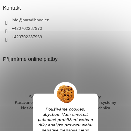
Kontakt
info
@
naradihned.cz
+420702287970
+420702287969
Přijímáme online platby
Solární ohřev vody - kompletní sestavy
Karavanové solární systémy
Ostrovní solární systémy
Nosiče kol na tažné
Hevery a dílenská technika
Používáme cookies,
Fotovoltaický ohřev vody
abychom Vám umožnili
pohodlné prohlížení webu a
díky analýze provozu webu
neustále zlepšovali jeho