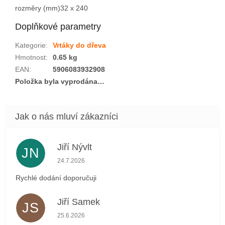
rozměry (mm)
32 x 240
Doplňkové parametry
Kategorie
:
Vrtáky do dřeva
Hmotnost
:
0.65 kg
EAN
:
5906083932908
Položka byla vyprodána…
Jiří Nývlt
JN
Hodnocení obchodu je 5 z 5 hvězdiček.
24.7.2026
Rychlé dodání doporučuji
Jiří Samek
JS
Hodnocení obchodu je 5 z 5 hvězdiček.
25.6.2026