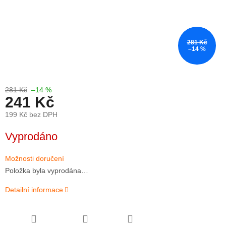
281 Kč
–14 %
281 Kč
–14 %
241 Kč
199 Kč bez DPH
Měrná
Vyprodáno
cena:
Možnosti doručení
Položka byla vyprodána…
Detailní informace