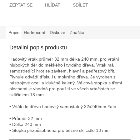
ZEPTAT SE
HLÍDAT
SDÍLET
Popis
Hodnocení
Diskuze
Značka
Detailní popis produktu
Hadovitý vrták průměr 32 mm délka 240 mm, pro vrtání
hlubokých děr do měkkého i tvrdého dřeva. Vrták má
samostředící hrot se závitem, hlavní a pedřezový břit.
Plynule odvádí třísku i u mokrého dřeva. Je vyroben z
nástrojové oceli a idukčně kalený. Válcová stopka s třemi
plochami je vhodná pro použití ve všech vrtačkách se
sklíčidlem 13 mm.
• Vrták do dřeva hadovitý samostatný 32x240mm Yato
• Průměr 32 mm
• Délka 240 mm
• Stopka přizpůsobnena pro běžné sklíčidlo 13 mm