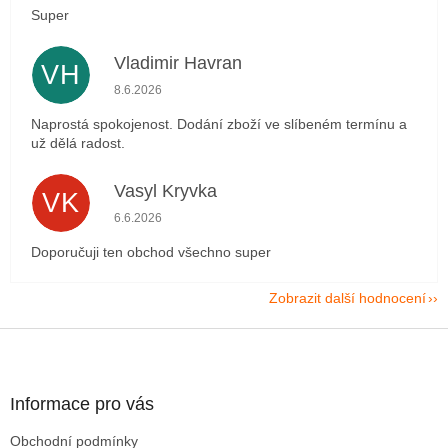
Super
Vladimir Havran
VH
Hodnocení obchodu je 5 z 5 hvězdiček.
8.6.2026
Naprostá spokojenost. Dodání zboží ve slíbeném termínu a
už dělá radost.
Vasyl Kryvka
VK
Hodnocení obchodu je 5 z 5 hvězdiček.
6.6.2026
Doporučuji ten obchod všechno super
Zobrazit další hodnocení
Z
á
p
a
Informace pro vás
t
Obchodní podmínky
í