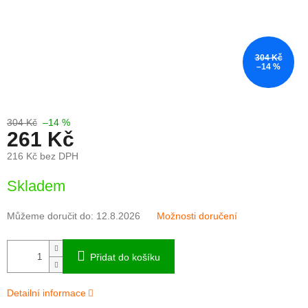
304 Kč
–14 %
304 Kč
–14 %
261 Kč
216 Kč bez DPH
Měrná
Skladem
cena:
Můžeme doručit do:
12.8.2026
Možnosti doručení
Přidat do košíku
Detailní informace