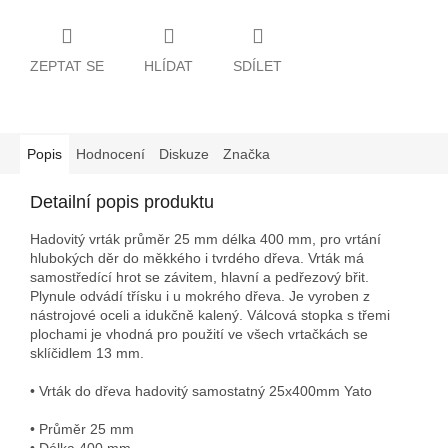
ZEPTAT SE
HLÍDAT
SDÍLET
Popis
Hodnocení
Diskuze
Značka
Detailní popis produktu
Hadovitý vrták průměr 25 mm délka 400 mm, pro vrtání
hlubokých děr do měkkého i tvrdého dřeva. Vrták má
samostředící hrot se závitem, hlavní a pedřezový břit.
Plynule odvádí třísku i u mokrého dřeva. Je vyroben z
nástrojové oceli a idukčně kalený. Válcová stopka s třemi
plochami je vhodná pro použití ve všech vrtačkách se
sklíčidlem 13 mm.
• Vrták do dřeva hadovitý samostatný 25x400mm Yato
• Průměr 25 mm
• Délka 400 mm