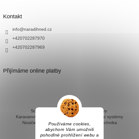
Kontakt
info
@
naradihned.cz
+420702287970
+420702287969
Přijímáme online platby
Solární ohřev vody - kompletní sestavy
Karavanové solární systémy
Ostrovní solární systémy
Nosiče kol na tažné
Hevery a dílenská technika
Používáme cookies,
Fotovoltaický ohřev vody
abychom Vám umožnili
pohodlné prohlížení webu a