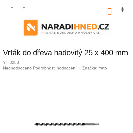
Přejít
na
NÁKU
obsah
KOŠÍK
Vrták do dřeva hadovitý 25 x 400 mm
YT-3283
Průměrné
Neohodnoceno
Podrobnosti hodnocení
Značka:
Yato
hodnocení
produktu
je
0,0
z
5
hvězdiček.