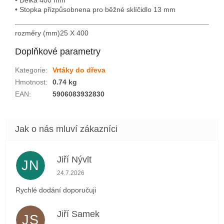
• Stopka přizpůsobnena pro běžné sklíčidlo 13 mm
rozměry (mm)
25 X 400
Doplňkové parametry
Kategorie
:
Vrtáky do dřeva
Hmotnost
:
0.74 kg
EAN
:
5906083932830
Jiří Nývlt
JN
Hodnocení obchodu je 5 z 5 hvězdiček.
24.7.2026
Rychlé dodání doporučuji
Jiří Samek
JS