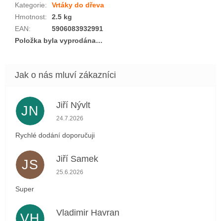
Kategorie
:
Vrtáky do dřeva
Hmotnost
:
2.5 kg
EAN
:
5906083932991
Položka byla vyprodána…
Jiří Nývlt
JN
Hodnocení obchodu je 5 z 5 hvězdiček.
24.7.2026
Rychlé dodání doporučuji
Jiří Samek
JS
Hodnocení obchodu je 5 z 5 hvězdiček.
25.6.2026
Super
Vladimir Havran
VH