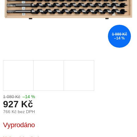
1 080 Kč
–14 %
1 080 Kč
–14 %
927 Kč
766 Kč bez DPH
Měrná
Vyprodáno
cena: