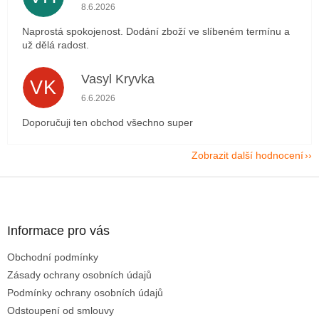
Hodnocení obchodu je 5 z 5 hvězdiček.
8.6.2026
Naprostá spokojenost. Dodání zboží ve slíbeném termínu a
už dělá radost.
Vasyl Kryvka
VK
Hodnocení obchodu je 5 z 5 hvězdiček.
6.6.2026
Doporučuji ten obchod všechno super
Zobrazit další hodnocení
Z
á
p
a
Informace pro vás
t
Obchodní podmínky
í
Zásady ochrany osobních údajů
Podmínky ochrany osobních údajů
Odstoupení od smlouvy