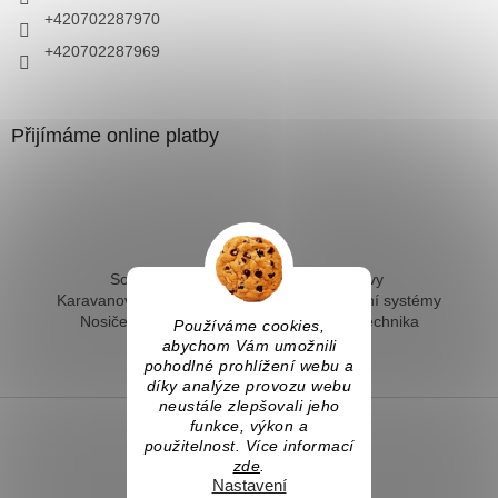
+420702287970
+420702287969
Přijímáme online platby
Solární ohřev vody - kompletní sestavy
Karavanové solární systémy
Ostrovní solární systémy
Nosiče kol na tažné
Hevery a dílenská technika
Používáme cookies,
Fotovoltaický ohřev vody
abychom Vám umožnili
pohodlné prohlížení webu a
díky analýze provozu webu
neustále zlepšovali jeho
funkce, výkon a
použitelnost. Více informací
Vytvořil Shoptet
zde
.
Nastavení