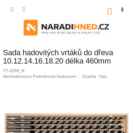
Přejít
na
NÁKU
obsah
KOŠÍK
Sada hadovitých vrtáků do dřeva
10.12.14.16.18.20 délka 460mm
YT-3299_N
Průměrné
Neohodnoceno
Podrobnosti hodnocení
Značka:
Yato
hodnocení
produktu
je
0,0
z
5
hvězdiček.