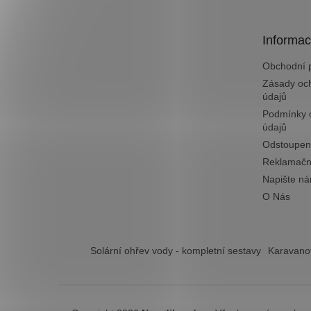
a
t
Informac
í
Obchodní 
Zásady oc
údajů
Podmínky 
údajů
Odstoupen
Reklamačn
Napište n
O Nás
Solární ohřev vody - kompletní sestavy
Karavanov