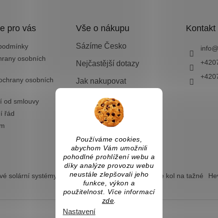
e pro vás
Vše o nákupu
Kontakt
Sázíme Česko
podmínky
info
hrany osobních
+420
Nejčastější dotazy
+420
ochrany osobních
Jak nakupovat
Doprava a platba
í od smlouvy
í řád
Vrácení zboží nebo
výměna
ám
Používáme cookies,
abychom Vám umožnili
pohodlné prohlížení webu a
díky analýze provozu webu
neustále zlepšovali jeho
é solární systémy
Ostrovní solární systémy
Nosiče kol na tažné
Hev
funkce, výkon a
použitelnost. Více informací
zde
.
Nastavení