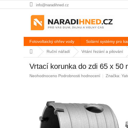
Přejít
info@naradihned.cz
na
obsah
Fotovoltaický ohřev vody
Solární systémy pro k
Domů
Ruční nářadí
Vrtání řezání a pilování
Vrtací korunka do zdi 65 x 50
Průměrné
Neohodnoceno
Podrobnosti hodnocení
Značka:
Yat
hodnocení
produktu
je
0,0
z
5
hvězdiček.