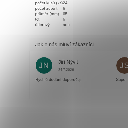
počet kusů (ks)
24
počet zubů t
6
průměr (mm)
65
tct
6
úderový
ano
Jiří Nývlt
JN
J
Hodnocení obchodu je 5 z 5 hvězdiček
24.7.2026
Rychlé dodání doporučuji
Super
Z
á
p