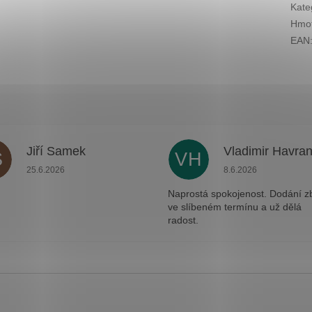
Kate
Hmot
EAN
Jiří Samek
Vladimir Havra
S
VH
.
Hodnocení obchodu je 5 z 5 hvězdiček.
Hodnocení obchodu j
25.6.2026
8.6.2026
Naprostá spokojenost. Dodání z
ve slíbeném termínu a už dělá
radost.