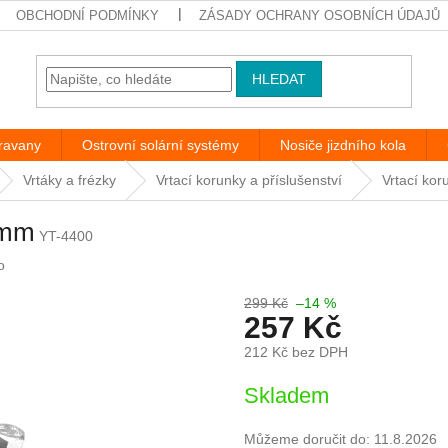
OBCHODNÍ PODMÍNKY
ZÁSADY OCHRANY OSOBNÍCH ÚDAJŮ
HLEDAT
aravany
Ostrovní solární systémy
Nosiče jizdního kola
Vrtáky a frézky
Vrtací korunky a příslušenství
Vrtací ko
 mm
YT-4400
o
299 Kč
–14 %
257 Kč
212 Kč bez DPH
Měrná
Skladem
cena:
Můžeme doručit do:
11.8.2026