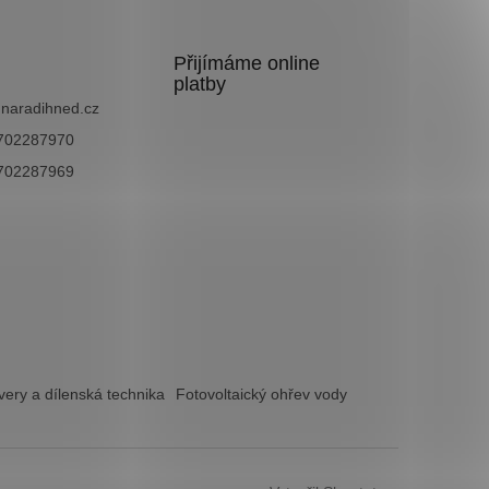
Přijímáme online
platby
@
naradihned.cz
702287970
702287969
ery a dílenská technika
Fotovoltaický ohřev vody