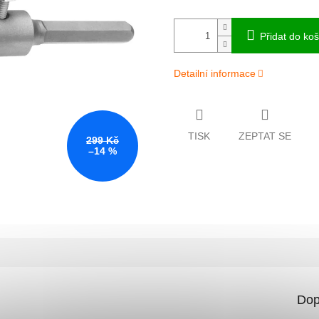
Přidat do koš
Detailní informace
TISK
ZEPTAT SE
299 Kč
–14 %
Dop