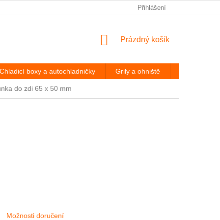
PODMÍNKY OCHRANY OSOBNÍCH ÚDAJŮ
Přihlášení
ODSTOUPENÍ OD
NÁKUPNÍ
Prázdný košík
KOŠÍK
Chladicí boxy a autochladničky
Grily a ohniště
Hevery a díl
runka do zdi 65 x 50 mm
Možnosti doručení