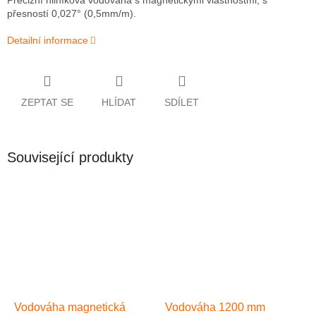
Precizní hliníková vodováha s magnetickými vlastnostmi, s
přesností 0,027° (0,5mm/m).
Detailní informace
ZEPTAT SE
HLÍDAT
SDÍLET
Související produkty
Vodováha magnetická
Vodováha 1200 mm