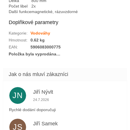
Délka
800 mm
Počet libel
2x
Další funkce
magnetické, rázuvzdorné
Doplňkové parametry
Kategorie
:
Vodováhy
Hmotnost
:
0.62 kg
EAN
:
5906083000775
Položka byla vyprodána…
Jiří Nývlt
JN
Hodnocení obchodu je 5 z 5 hvězdiček.
24.7.2026
Rychlé dodání doporučuji
Jiří Samek
JS