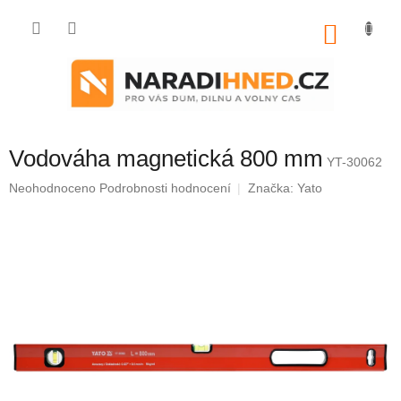
Přejít
na
NÁKU
obsah
KOŠÍK
Vodováha magnetická 800 mm
YT-30062
Průměrné
Neohodnoceno
Podrobnosti hodnocení
Značka:
Yato
hodnocení
produktu
je
0,0
z
5
hvězdiček.