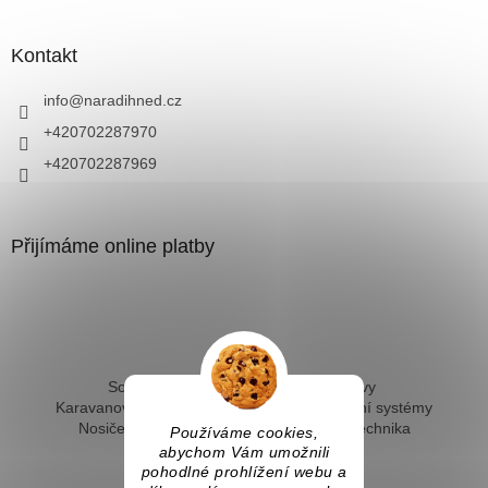
Kontakt
info
@
naradihned.cz
+420702287970
+420702287969
Přijímáme online platby
Solární ohřev vody - kompletní sestavy
Karavanové solární systémy
Ostrovní solární systémy
Nosiče kol na tažné
Hevery a dílenská technika
Používáme cookies,
Fotovoltaický ohřev vody
abychom Vám umožnili
pohodlné prohlížení webu a