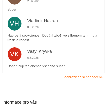
Hodnocení obchodu je 5 z 5 hvězdiček.
25.6.2026
Super
Vladimir Havran
VH
Hodnocení obchodu je 5 z 5 hvězdiček.
8.6.2026
Naprostá spokojenost. Dodání zboží ve slíbeném termínu a
už dělá radost.
Vasyl Kryvka
VK
Hodnocení obchodu je 5 z 5 hvězdiček.
6.6.2026
Doporučuji ten obchod všechno super
Zobrazit další hodnocení
Z
á
p
a
Informace pro vás