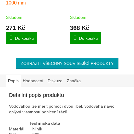
1000 mm
Skladem
Skladem
271 Kč
368 Kč
Do košíku
Do košíku
ZOBRAZIT VŠECHNY SOUVISEJÍCÍ PRODUKTY
Popis
Hodnocení
Diskuze
Značka
Detailní popis produktu
Vodováhou lze měřit pomocí dvou libel, vodováha navíc
oplývá vlastností pohlcení rázů.
Technická data
Materiál
hliník