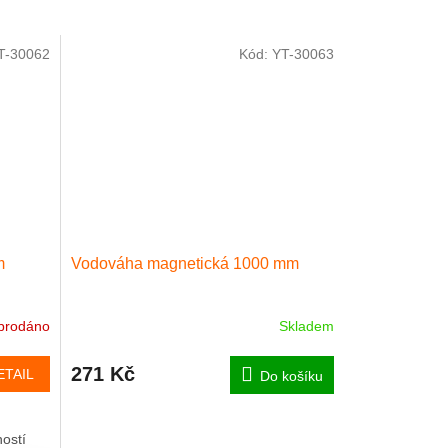
T-30062
Kód:
YT-30063
m
Vodováha magnetická 1000 mm
prodáno
Skladem
271 Kč
ETAIL
Do košíku
ností