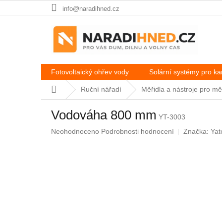
Přejít
info@naradihned.cz
na
obsah
Fotovoltaický ohřev vody
Solární systémy pro k
Domů
Ruční nářadí
Měřidla a nástroje pro mě
Vodováha 800 mm
YT-3003
Průměrné
Neohodnoceno
Podrobnosti hodnocení
Značka:
Yat
hodnocení
produktu
je
0,0
z
5
hvězdiček.