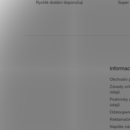
Rychlé dodání doporučuji
Super
Z
á
p
a
t
Informac
í
Obchodní 
Zásady oc
údajů
Podmínky 
údajů
Odstoupen
Reklamačn
Napište n