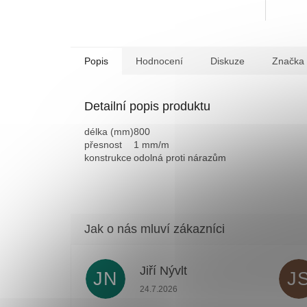
Popis
Hodnocení
Diskuze
Značka
Detailní popis produktu
délka (mm)
800
přesnost
1 mm/m
konstrukce
odolná proti nárazům
Jiří Nývlt
JN
J
Hodnocení obchodu je 5 z 5 hvězdiček
24.7.2026