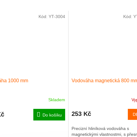
Kód:
YT-3004
Kód:
Y
áha 1000 mm
Vodováha magnetická 800 m
Skladem
Vy
253 Kč
Kč
D
Do košíku
Precizní hliníková vodováha s
magnetickými vlastnostmi, s přes