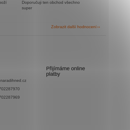
boží
Doporučuji ten obchod všechno
super
Zobrazit další hodnocení
Přijímáme online
platby
@
naradihned.cz
702287970
702287969