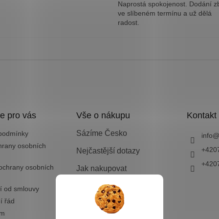
Naprostá spokojenost. Dodání z
ve slíbeném termínu a už dělá
radost.
e pro vás
Vše o nákupu
Kontakt
Sázíme Česko
podmínky
info
hrany osobních
+420
Nejčastější dotazy
+420
ochrany osobních
Jak nakupovat
Doprava a platba
í od smlouvy
í řád
Vrácení zboží nebo
výměna
ám