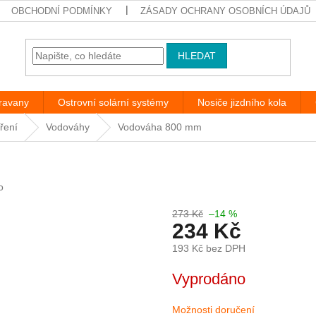
OBCHODNÍ PODMÍNKY
ZÁSADY OCHRANY OSOBNÍCH ÚDAJŮ
HLEDAT
aravany
Ostrovní solární systémy
Nosiče jizdního kola
ření
Vodováhy
Vodováha 800 mm
o
273 Kč
–14 %
234 Kč
193 Kč bez DPH
Měrná
Vyprodáno
cena:
Možnosti doručení